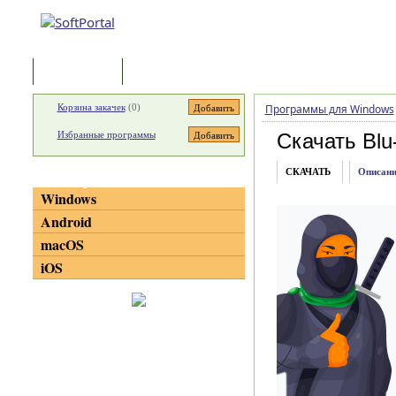
Программы
Статьи
Корзина закачек
(
0
)
Программы для Windows
Избранные программы
Скачать Blu
СКАЧАТЬ
Описани
Категории
Windows
Android
macOS
iOS