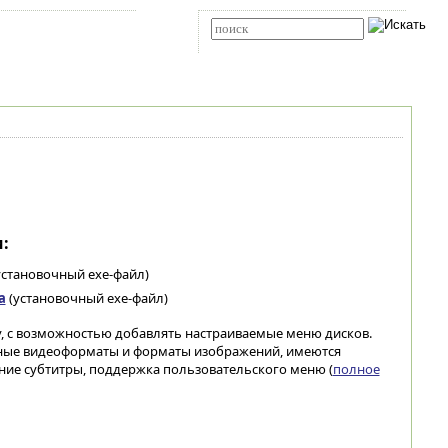
Карта сайта
RSS
Расширенный поиск
:
установочный exe-файл)
а
(установочный exe-файл)
y, с возможностью добавлять настраиваемые меню дисков.
ные видеоформаты и форматы изображений, имеются
ние субтитры, поддержка пользовательского меню (
полное