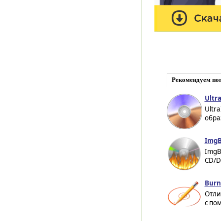
Рекомендуем по
Ultr
Ultr
обра
ImgB
ImgB
CD/D
Burn
Отли
с по