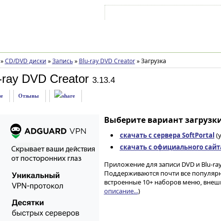
Войти на аккаунт
Зарегистрироваться
»
CD/DVD диски
»
Запись
»
Blu-ray DVD Creator
»
Загрузка
-ray DVD Creator
3.13.4
е
Отзывы
Выберите вариант загрузки
скачать с сервера SoftPortal
(
скачать с официального сайт
Приложение для записи DVD и Blu-ra
Поддерживаются почти все популяр
встроенные 10+ наборов меню, внеш
описание...
)