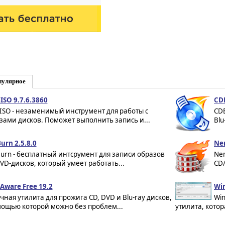
пулярное
aISO 9.7.6.3860
CDB
aISO - незаменимый инструмент для работы с
CDB
зами дисков. Поможет выполнить запись и...
Blu
urn 2.5.8.0
Ne
urn - бесплатный интсрумент для записи образов
Ner
VD-дисков, который умеет работать...
CD/
Aware Free 19.2
Win
чная утилита для прожига CD, DVD и Blu-ray дисков,
Win
мощью которой можно без проблем...
утилита, котор