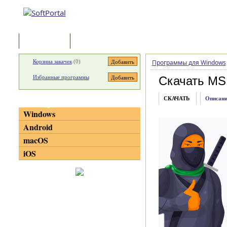
Программы
Статьи
Корзина закачек
(
0
)
Программы для Windows
Избранные программы
Скачать MSI
СКАЧАТЬ
Описани
Категории
Windows
Android
macOS
iOS