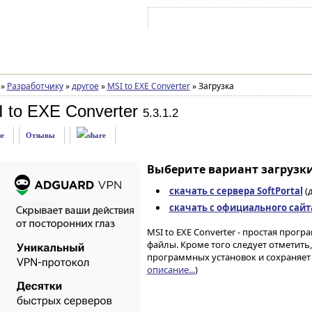
Войти на аккаунт
Зарегистрироваться
»
Разработчику
»
другое
»
MSI to EXE Converter
»
Загрузка
 to EXE Converter
5.3.1.2
е
Отзывы
Выберите вариант загрузки
скачать с сервера SoftPortal
(д
скачать с официального сайт
MSI to EXE Converter - простая прог
файлы. Кроме того следует отметить
программных установок и сохраняет
описание...
)