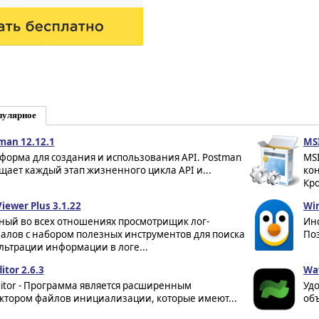
пулярное
man 12.12.1
MSI
форма для создания и использования API. Postman
MSI
щает каждый этап жизненного цикла API и...
ко
Кро
iewer Plus 3.1.22
Win
ный во всех отношениях просмотрищик лог-
Инс
алов с набором полезных инструментов для поиска
Поз
льтрации информации в логе...
ditor 2.6.3
Wav
Editor - Программа является расширенным
Уд
ктором файлов инициализации, которые имеют...
об