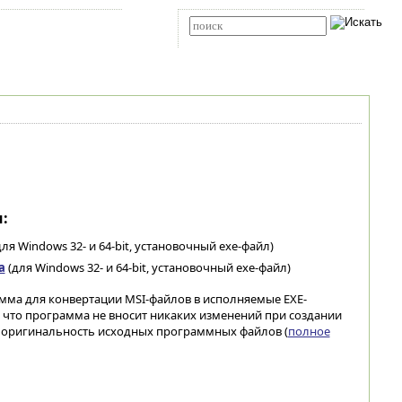
Карта сайта
RSS
Расширенный поиск
:
ля Windows 32- и 64-bit, установочный exe-файл)
а
(для Windows 32- и 64-bit, установочный exe-файл)
рамма для конвертации MSI-файлов в исполняемые EXE-
, что программа не вносит никаких изменений при создании
 оригинальность исходных программных файлов (
полное