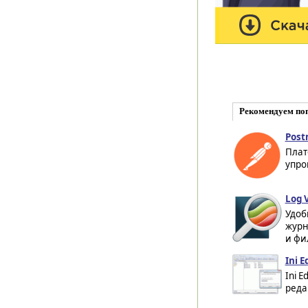
Рекомендуем по
Post
Плат
упро
Log V
Удоб
журн
и фи
Ini E
Ini 
реда