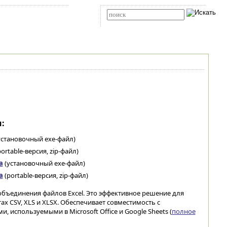
Карта сайта
RSS
Расширенный поиск
:
установочный exe-файл)
ortable-версия, zip-файл)
а
(установочный exe-файл)
а
(portable-версия, zip-файл)
ъединения файлов Excel. Это эффективное решение для
ах CSV, XLS и XLSX. Обеспечивает совместимость с
используемыми в Microsoft Office и Google Sheets (
полное