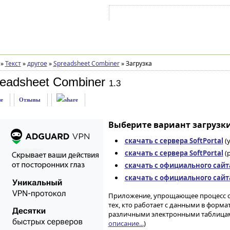
Войти на аккаунт
Зарегистрироваться
»
Текст
»
другое
»
Spreadsheet Combiner
»
Загрузка
eadsheet Combiner
1.3
е
Отзывы
Выберите вариант загрузки
скачать с сервера SoftPortal
(
скачать с сервера SoftPortal
(p
скачать с официального сайт
скачать с официального сайт
Приложение, упрощающее процесс об
тех, кто работает с данными в формат
различными электронными таблицами, 
описание...
)