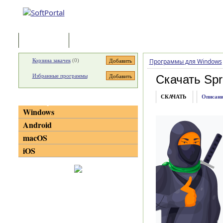
Программы
Статьи
Корзина закачек
(
0
)
Программы для Windows
Избранные программы
Скачать Spr
СКАЧАТЬ
Описани
Категории
Windows
Android
macOS
iOS