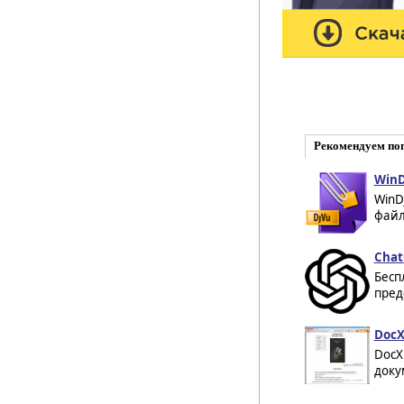
Рекомендуем по
WinD
WinD
файл
Chat
Бесп
пред
DocX
DocX
доку