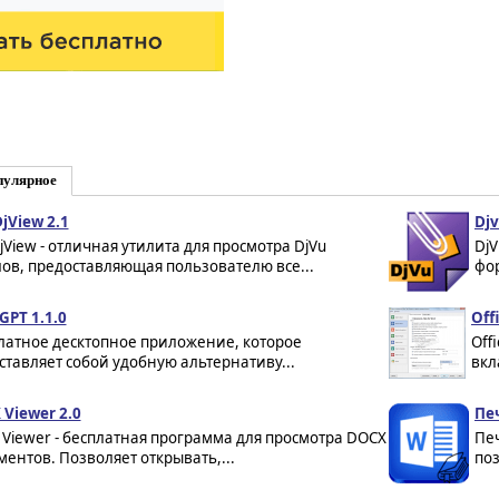
пулярное
jView 2.1
Djv
jView - отличная утилита для просмотра DjVu
DjV
ов, предоставляющая пользователю все...
фор
GPT 1.1.0
Off
латное десктопное приложение, которое
Off
ставляет собой удобную альтернативу...
вкл
 Viewer 2.0
Пе
 Viewer - бесплатная программа для просмотра DOCX
Печ
ментов. Позволяет открывать,...
по