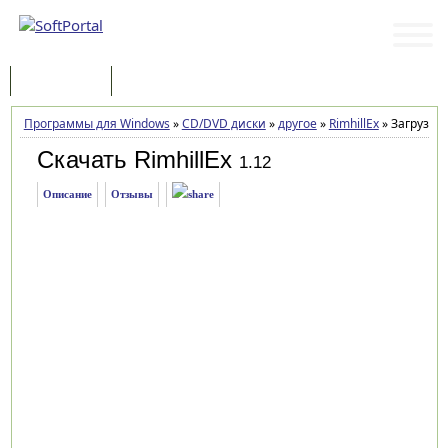
Программы
Статьи
Программы для Windows
»
CD/DVD диски
»
другое
»
RimhillEx
»
Загрузка
Скачать RimhillEx
1.12
Описание
Отзывы