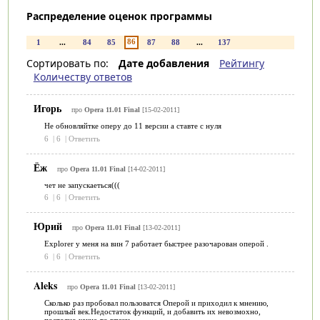
Распределение оценок программы
86
1
...
84
85
87
88
...
137
Сортировать по:
Дате добавления
Рейтингу
Количеству ответов
Игорь
про
Opera 11.01 Final
[15-02-2011]
Не обновляйтке оперу до 11 версии а ставте с нуля
6
|
6
|
Ответить
Ёж
про
Opera 11.01 Final
[14-02-2011]
чет не запускаеться(((
6
|
6
|
Ответить
Юрий
про
Opera 11.01 Final
[13-02-2011]
Explorer у меня на вин 7 работает быстрее разочарован оперой .
6
|
6
|
Ответить
Aleks
про
Opera 11.01 Final
[13-02-2011]
Сколько раз пробовал пользоватся Оперой и приходил к мнению,
прошлый век.Недостаток функций, и добавить их невозмохно,
постояно какие-то глюки.