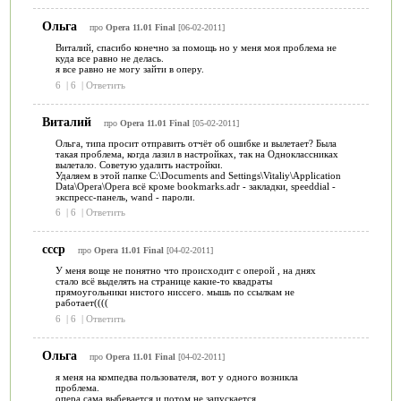
Ольга
про
Opera 11.01 Final
[06-02-2011]
Виталий, спасибо конечно за помощь но у меня моя проблема не
куда все равно не делась.
я все равно не могу зайти в оперу.
6
|
6
|
Ответить
Виталий
про
Opera 11.01 Final
[05-02-2011]
Ольга, типа просит отправить отчёт об ошибке и вылетает? Была
такая проблема, когда лазил в настройках, так на Одноклассниках
вылетало. Советую удалить настройки.
Удаляем в этой папке C:\Documents and Settings\Vitaliy\Application
Data\Opera\Opera всё кроме bookmarks.adr - закладки, speeddial -
экспресс-панель, wand - пароли.
6
|
6
|
Ответить
ссср
про
Opera 11.01 Final
[04-02-2011]
У меня воще не понятно что происходит с оперой , на днях
стало всё выделять на странице какие-то квадраты
прямоугольники нистого ниссего. мышь по ссылкам не
работает((((
6
|
6
|
Ответить
Ольга
про
Opera 11.01 Final
[04-02-2011]
я меня на компедва пользователя, вот у одного возникла
проблема.
опера сама выбевается и потом не запускается.