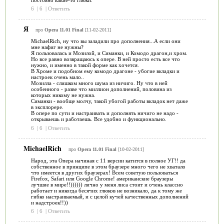
6
|
6
|
Ответить
Я
про
Opera 11.01 Final
[11-02-2011]
MichaelRich, ну что вы заладили про дополнения...А если они
мне нафиг не нужны?
Я пользовалась и Мозилой, и Симанки, и Комодо драгон,и хром.
Но все равно возвращаюсь к опере. В ней просто есть все что
нужно, и именно в такой форме как хочется.
В Хроме и подобном ему комодо драгоне - убогие вкладки и
настроек очень мало..
Мозилла - слишком много шума из ничиго. Ну что в ней
особенного - разве что миллион дополнений, половина из
которых никому не нужна.
Симанки - вообще молчу, такой убогой работы вкладок нет даже
в эксплорере.
В опере по сути и настраивать и дополнять ничиго не надо -
открываешь и работаешь. Все удобно и функционально.
6
|
6
|
Ответить
MichaelRich
про
Opera 11.01 Final
[10-02-2011]
Народ, эта Опера начиная с 11 версии катится в полное УГ!! да
собственное в принципе в этом браузере много чего не хватало
что имеется в других браузерах! Всем советую пользоваться
Firefox, Safari или Google Chrome! американские браузеры
лучшие в мире!!)))))) лично у меня лиса стоит и очень классно
работает и никогда бесячих глюков не возникало, да к тому же
гибко настраиваемый, и с целой кучей качественных дополнений
и надстроек!!))
6
|
6
|
Ответить