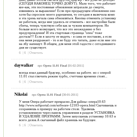
(СЕГОДЯ НАКОНЕЦ ТОЧНО ДОЙУТ). Мало того, что работает
кое-как, эти постоянные обновления затрахали до смерти,
извиняюсь за выражение! Если при предыдущем обновлении оно
хотя бы спросило моего рарешения, то сегодня я включила комп
и эта хрень начала сама обновляться. Кнопка отменить установку
не работала, когда мне удалось ее отменить - все настройки были
сбиты, теперь чувствую себя как за чужим компьютером. Но
больше всего возмущает, что все это неожиданно и без
предупреждения! И эта стартовая страница "опеа" тоже
достала!!! Если я захочу ее видеть - я сама ее поставлю, а если
она меня раздражает - то я не буду это читать, даже если мне это
на лбу напишут. В общем, для меня этой гадости с сегодняшнего
дня не существует.
6
|
6
|
Ответить
daywalker
про
Opera 11.01 Final
[01-02-2011]
всегда юзал данный браузер, особенно на работе. но с оперой
11.01 стал глючить режим турбо, счетчики времени стоят...
6
|
6
|
Ответить
Nikolai
про
Opera 11.01 Final
[30-01-2011]
У меня Опера работает прекрасно.Для galinы--опера10.63
http://www.softportal.com/software-12103-opera.html Скачиваешь и
сохраняешь к примеру на рабочем столе. Удаляешь
установленную через панель управления в разделе УСТАНОВКА
И УДАЛЕНИЕ ПРОГРАММ. Затем запускаешь установку 10.63 и
всего делов.А скачанный файл хранишь на будущее.
6
|
6
|
Ответить