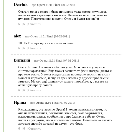
Den4uk
про
Opera 11.01 Final
[09-02-2011]
Ольга у меня с оперой было примерно тоже самое. случилось
после взлома страници в контакте. Нечего не помогло скоко не
пучался. Переустанови винду и Оперу и будит все ок )))
6
|
6
|
Ответить
alex
про
Opera 11.01 Final
[09-02-2011]
10.50-11опера просит постоянно флеш
6
|
6
|
Ответить
Виталий
про
Opera 11.01 Final
[07-02-2011]
Ольга, Ирина. Не знаю в чём там у вас брак, но я эту версию
считаю нормальной. Ещё может зависит от флеш-плеера, джава и
прочего софта. У меня всегда самые последние версии, поэтому
может и нормально, и ещё на трёх компах у друзей проблем не
замечал. Может ещё зависит от вашего провайдера, а вы все на
отличную прогу гоните.
6
|
6
|
Ответить
Ирина
про
Opera 11.01 Final
[07-02-2011]
К сожалению, эту версию Opera11, очень навязывают всем, но
она не качественная, постоянно зависает, сама закрывается,
высвечиветь разные сообщения о проблемах в работе. Очень
плохая программа, из-за постоянных глюков. Невозможно сказать
авторам спасибо за такой продукт - это брак.
6
|
6
|
Ответить