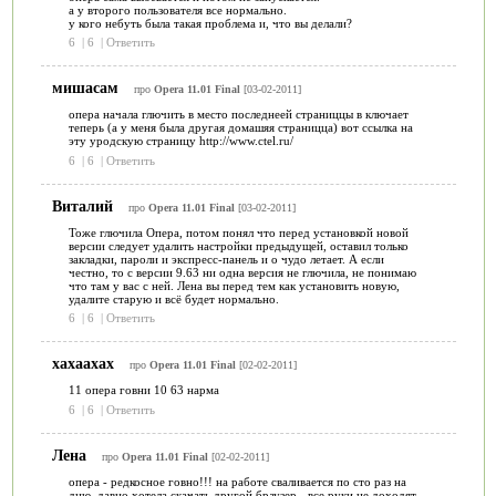
а у второго пользователя все нормально.
у кого небуть была такая проблема и, что вы делали?
6
|
6
|
Ответить
мишасам
про
Opera 11.01 Final
[03-02-2011]
опера начала глючить в место последнеей страниццы в ключает
теперь (а у меня была другая домашяя страницца) вот ссылка на
эту уродскую страницу http://www.ctel.ru/
6
|
6
|
Ответить
Виталий
про
Opera 11.01 Final
[03-02-2011]
Тоже глючила Опера, потом понял что перед установкой новой
версии следует удалить настройки предыдущей, оставил только
закладки, пароли и экспресс-панель и о чудо летает. А если
честно, то с версии 9.63 ни одна версия не глючила, не понимаю
что там у вас с ней. Лена вы перед тем как установить новую,
удалите старую и всё будет нормально.
6
|
6
|
Ответить
хахаахах
про
Opera 11.01 Final
[02-02-2011]
11 опера говни 10 63 нарма
6
|
6
|
Ответить
Лена
про
Opera 11.01 Final
[02-02-2011]
опера - редкосное говно!!! на работе сваливается по сто раз на
дню, давно хотела скачать другой браузер - все руки не доходят