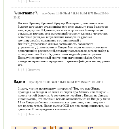
6
|
6
|
Ответить
%username%
про
Opera 11.00 Final / 11.01 Build 1179 Beta
[23-01-
2011]
По мне Opera-добротный браузер.Во-первых, довольно- таки
быстро загружает страницы(хотя с этим делом у всех браузеров
впорядке,кроме IE),во-вторых есть встроенный блокировщик
рекламы,в-третьих есть встроенный торрент-клиент,в-четвертых
есть такие фичи,как визуализация вкладок,их удобная
группировка(по сравнению с группировкой в
firefox'е),управление мышью,возможность голосового
управления. Долгое время у Оперы был один минус-отсутствие
дополнений и расширений,поэтому пользователи делали выбор в
пользу того же firefox'а,однако этот недочёт уже исправлен.
Пожалуй единственный минус-при скачивании файла Opera
иногда не правильно определяет,открывать файл,или же загрузить
его.
6
|
6
|
Ответить
Вадим
про
Opera 11.00 Final / 11.01 Build 1179 Beta
[23-01-2011]
Знаете, что по-настоящему интересно? Тот, кто всю Жизнь
просидел на Винде и не знает ни черта про Макось или Линукс, -
просто тупой фанатик. А вот стоило перейти с Винды на Линукс
и понимаешь, что весьма и весьма относительно: на Винде у меня
11 ая Опера работать отказывалась в принципе, а на Линуксе -
все просто летает. После смены ОСИ все это воспринимается, как
данность. И не нуждается в комментах...
6
|
6
|
Ответить
87
1
...
85
86
88
89
...
137