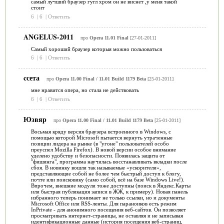
самый лучший браузер гугл хром он не виснет ,у меня такой
стоит
6
|
6
|
Ответить
ANGELUS-2011
про
Opera 11.01 Final
[27-01-2011]
Самый хороший браузер которыя можно пользоваться
6
|
6
|
Ответить
cсета
про
Opera 11.00 Final / 11.01 Build 1179 Beta
[25-01-2011]
мне нравится опера, но стала не действовать
6
|
6
|
Ответить
Юзвяр
про
Opera 11.00 Final / 11.01 Build 1179 Beta
[25-01-2011]
Восьмая кряду версия браузера встроенного в Windows, с
помощью которой Microsoft пытается вернуть утраченные
позиции лидера на рынке (в "угоне" пользователей особо
преуспел Mozilla Firefox). В новой версии особое внимание
уделено удобству и безопасности. Появилась защита от
"фишинга", программа научилась восстанавливать вкладки после
сбоя. В новинку вошли так называемые «ускорители»,
представляющие собой не более чем быстрый доступ к блогу,
почте или поисковику (само собой, всё на базе Windows Live!).
Впрочем, внешние модули тоже доступны (поиск в Яндекс.Карты
или быстрая публикация записи в ЖЖ, к примеру). Новая панель
избранного теперь понимает не только ссылки, но и документы
Microsoft Office или RSS-ленты. Для параноиков есть режим
InPrivate - для анонимного посещения веб-сайтов. Он позволяет
просматривать интернет-страницы, не оставляя и не записывая
идентификационные данные (история посещения веб-страниц,