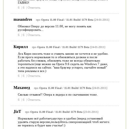
ГАВНО!
6
|
6
|
Ответить
masandres
про
Opera 11.00 Final / 11.01 Build 1179 Beta
[24-01-2011]
Обновил Оперу до версии 11.00, не могу понять как
русифицировать...
6
|
6
|
Ответить
Кирилл
про
Opera 11.00 Final / 11.01 Build 1179 Beta
[24-01-2011]
Ага Киря сносить тоже и ставить заново не хочется и не удобно.
Если прога нормальная то и обновляться должна и после
работать без глюков, обновлять тоже не всегда обязательно
торопиться (еще можно на Opera 9.6 сидеть на Windows 7 даже,
а эти надписи на сайтах: "ваш браузер устарел, скачайте новый"
типа рекламы и все.)
6
|
6
|
Ответить
Махамед
про
Opera 11.00 Final / 11.01 Build 1179 Beta
[24-01-2011]
Сколько отзывов!! Опера в лидера и по скачиванию тоже.
6
|
6
|
Ответить
JizT
про
Opera 11.00 Final / 11.01 Build 1179 Beta
[23-01-2011]
Нормально всё работает,шустро и удобно:)перед установкой
удалять старую версию,пользуйтесь синхронизацией чтоб ничего
не терялось и будет вам счастье!:)