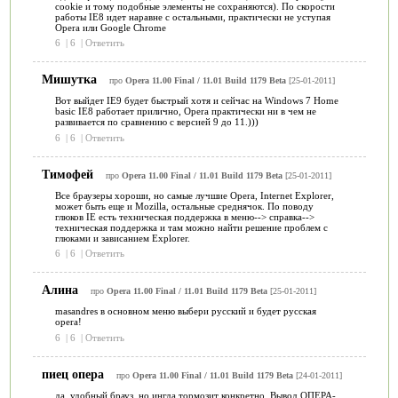
cookie и тому подобные элементы не сохраняются). По скорости
работы IE8 идет наравне с остальными, практически не уступая
Opera или Google Chrome
6
|
6
|
Ответить
Мишутка
про
Opera 11.00 Final / 11.01 Build 1179 Beta
[25-01-2011]
Вот выйдет IE9 будет быстрый хотя и сейчас на Windows 7 Home
basic IE8 работает прилично, Opera практически ни в чем не
развивается по сравнению с версией 9 до 11.)))
6
|
6
|
Ответить
Тимофей
про
Opera 11.00 Final / 11.01 Build 1179 Beta
[25-01-2011]
Все браузеры хороши, но самые лучшие Opera, Internet Explorer,
может быть еще и Mozilla, остальные среднячок. По поводу
глюков IE есть техническая поддержка в меню--> справка-->
техническая поддержка и там можно найти решение проблем с
глюками и зависанием Explorer.
6
|
6
|
Ответить
Алина
про
Opera 11.00 Final / 11.01 Build 1179 Beta
[25-01-2011]
masandres в основном меню выбери русский и будет русская
opera!
6
|
6
|
Ответить
пиец опера
про
Opera 11.00 Final / 11.01 Build 1179 Beta
[24-01-2011]
да, удобный брауз, но ингда тормозит конкретно. Вывод ОПЕРА-