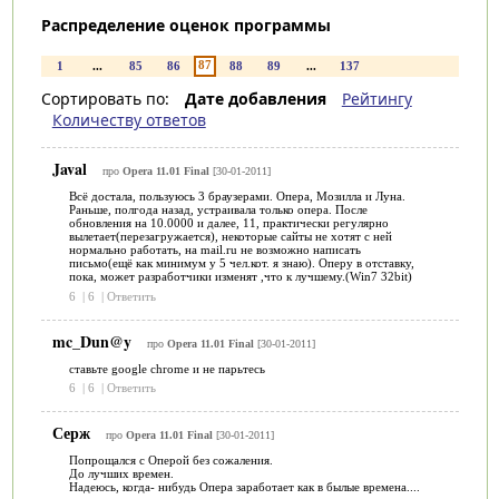
Распределение оценок программы
87
1
...
85
86
88
89
...
137
Сортировать по:
Дате добавления
Рейтингу
Количеству ответов
Javal
про
Opera 11.01 Final
[30-01-2011]
Всё достала, пользуюсь 3 браузерами. Опера, Мозилла и Луна.
Раньше, полгода назад, устраивала только опера. После
обновления на 10.0000 и далее, 11, практически регулярно
вылетает(перезагружается), некоторые сайты не хотят с ней
нормально работать, на mail.ru не возможно написать
письмо(ещё как минимум у 5 чел.кот. я знаю). Оперу в отставку,
пока, может разработчики изменят ,что к лучшему.(Win7 32bit)
6
|
6
|
Ответить
mc_Dun@y
про
Opera 11.01 Final
[30-01-2011]
ставьте google chrome и не парьтесь
6
|
6
|
Ответить
Серж
про
Opera 11.01 Final
[30-01-2011]
Попрощался с Оперой без сожаления.
До лучших времен.
Надеюсь, когда- нибудь Опера заработает как в былые времена....