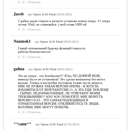
6
|
6
|
Ответить
Jacob
про
Opera 11.01 Final
[29-01-2011]
2 galina удали старую и начисто установи новую оперу. 11 опера
лучше 10ой, не сомневайся :) мой отзыв 1000 ий
6
|
6
|
Ответить
Naumok1
про
Opera 11.01 Final
[29-01-2011]
Самый оптимальный браузер функций+скорость
работы+безопастность!
6
|
6
|
Ответить
galina
про
Opera 11.01 Final
[28-01-2011]
Это не опера - это безобразие!!! Я бы, ПО ДОБРОЙ ВОЛЕ,
никогда бы ее не установила! Это сделал компьютер без моего
ведома. Теперь я настройки поставила только после запроса.
МНЕ НЕ НУЖНА ТАКАЯ ВЕРСИЯ ОПЕРЫ - Я ХОТЕЛА
ИЗБАВИТЬСЯ ОТ ВЕРЕЧАЮТСИИ 11, А ЭТА ЕЩЕ ПОХЛЕЩЕ
- СЫРЫЕ, НЕДОРАБОТАННЫЕ, НЕ ОТВЕЧАЮТ МОИМ
ТРЕБОВАНИЯМ!!! SOS! SOS! ПОМОГИТЕ МНЕ ВЕРНУТЬ
ВЕРСИЮ 10.63 - ЭТО САМАЯ ПОДХОДЯЩАЯ И
ОТРАБОТАННАЯ ВЕРСИЯ. ОТКЛИКНЕТЕСЬ ТЕ ЛЮДИ,
КОТОРЫЕ МНЕ МОГУТ ПОМОЧЬ.
6
|
6
|
Ответить
^^саня^^
про
Opera 11.01 Final
[27-01-2011]