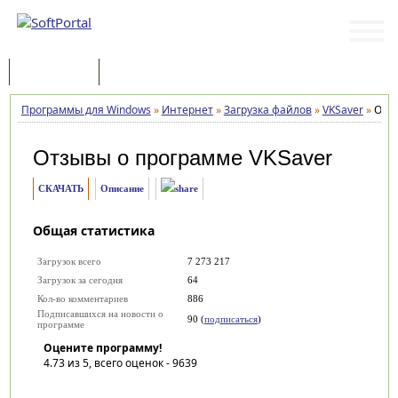
Программы
Статьи
Программы для Windows
»
Интернет
»
Загрузка файлов
»
VKSaver
»
Отз
Отзывы о программе
VKSaver
СКАЧАТЬ
Описание
Общая статистика
Загрузок всего
7 273 217
Загрузок за сегодня
64
Кол-во комментариев
886
Подписавшихся на новости о
90 (
подписаться
)
программе
Оцените программу!
4.73
из 5, всего оценок -
9639