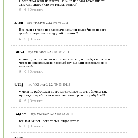
Программа была на высоте.Пока не пропала возможность
загрузки видео:(Что же теперь делать?
6
|
6
|
Ответить
элен
про
VKSaver 2.2.2
[09-03-2011]
Все-таки от чего пропал значок скачки видео?из-за нового
дизайна видео или по другой причине?
6
|
6
|
Ответить
вика
про
VKSaver 2.2.2
[09-03-2011]
я тоже долго не могла найти как скачать, попробуйте скачивать
через поискнажимаете поиск,сбоку вариант видеозаписи и
скачивайте
6
|
6
|
Ответить
Cerg
про
VKSaver 2.2.2
[09-03-2011]
у меня не работала,я долго мучался,все проги обновил как
просят,но заработало только на гугле хром попробуйте!!!
6
|
6
|
Ответить
вадим
про
VKSaver 2.2.2
[08-03-2011]
все там качает...сеня только видео катал!
6
|
6
|
Ответить