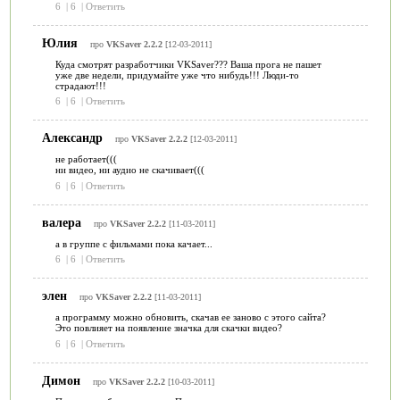
6
|
6
|
Ответить
Юлия
про
VKSaver 2.2.2
[12-03-2011]
Куда смотрят разработчики VKSaver??? Ваша прога не пашет
уже две недели, придумайте уже что нибудь!!! Люди-то
страдают!!!
6
|
6
|
Ответить
Александр
про
VKSaver 2.2.2
[12-03-2011]
не работает(((
ни видео, ни аудио не скачивает(((
6
|
6
|
Ответить
валера
про
VKSaver 2.2.2
[11-03-2011]
а в группе с фильмами пока качает...
6
|
6
|
Ответить
элен
про
VKSaver 2.2.2
[11-03-2011]
а программу можно обновить, скачав ее заново с этого сайта?
Это повлияет на появление значка для скачки видео?
6
|
6
|
Ответить
Димон
про
VKSaver 2.2.2
[10-03-2011]