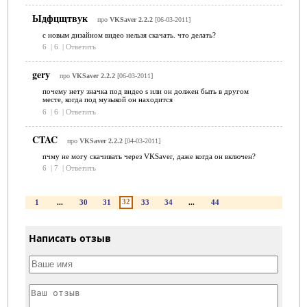
Ыдфцщтвук
про
VKSaver 2.2.2
[06-03-2011]
с новым дизайном видео нельзя скачать. что делать?
6
|
6
|
Ответить
gery
про
VKSaver 2.2.2
[06-03-2011]
почему нету значка под видео s или он должен быть в другом
месте, когда под музыкой он находится
6
|
6
|
Ответить
CTAC
про
VKSaver 2.2.2
[04-03-2011]
пчму не могу скачивать через VKSaver, даже когда он включен?
6
|
7
|
Ответить
32
1
...
30
31
33
34
...
44
Написать отзыв