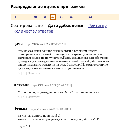
Распределение оценок программы
32
1
...
30
31
33
34
...
44
Сортировать по:
Дате добавления
Рейтингу
Количеству ответов
дима
про
VKSaver 2.2.2
[12-03-2011]
Увы друзья как я раньше писал в связи с ведением нового
проигрователя со своей страници и со страниц пользователя
скачивать видео не получаеться.Будем ждать пока разработчики
доведут программу,а пока установил SaveFrom.net работает и на
видео и на аудио только не на всех браузерах.На мозиле отлично
да и скорость скачивания немного прибавилась.
6
|
6
|
Ответить
Алексей
про
VKSaver 2.2.2
[12-03-2011]
Установил программу,но кнопка "Save" так и не появилась.
6
|
6
|
Ответить
Фенька
про
VKSaver 2.2.2
[12-03-2011]
да что вы делаете не пойму! :)
только что скачала программу и все шикарно работает! :Р
олухи! :D