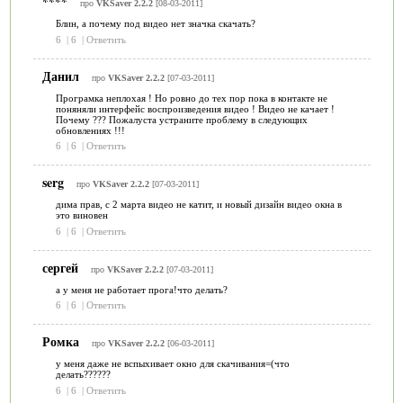
****
про
VKSaver 2.2.2
[08-03-2011]
Блин, а почему под видео нет значка скачать?
6
|
6
|
Ответить
Данил
про
VKSaver 2.2.2
[07-03-2011]
Програмка неплохая ! Но ровно до тех пор пока в контакте не
поняняли интерфейс воспроизведения видео ! Видео не качает !
Почему ??? Пожалуста устраните проблему в следующих
обновлениях !!!
6
|
6
|
Ответить
serg
про
VKSaver 2.2.2
[07-03-2011]
дима прав, с 2 марта видео не катит, и новый дизайн видео окна в
это виновен
6
|
6
|
Ответить
сергей
про
VKSaver 2.2.2
[07-03-2011]
а у меня не работает прога!что делать?
6
|
6
|
Ответить
Ромка
про
VKSaver 2.2.2
[06-03-2011]
у меня даже не вспыхивает окно для скачивания=(что
делать??????
6
|
6
|
Ответить