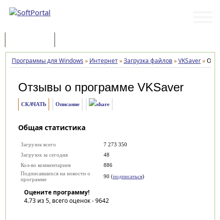
Программы
Статьи
Программы для Windows
»
Интернет
»
Загрузка файлов
»
VKSaver
»
Отз
Отзывы о программе
VKSaver
СКАЧАТЬ
Описание
Общая статистика
Загрузок всего
7 273 350
Загрузок за сегодня
48
Кол-во комментариев
886
Подписавшихся на новости о
90 (
подписаться
)
программе
Оцените программу!
4.73
из 5, всего оценок -
9642