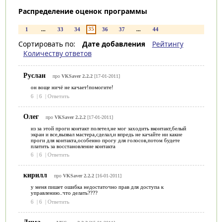
Распределение оценок программы
35
1
...
33
34
36
37
...
44
Сортировать по:
Дате добавления
Рейтингу
Количеству ответов
Руслан
про
VKSaver 2.2.2
[17-01-2011]
он воще ничё не качает!помогите!
6
|
6
|
Ответить
Олег
про
VKSaver 2.2.2
[17-01-2011]
из за этой проги контакт полетел,не мог заходить вконтакт,белый
экран и все,вызвал мастера,сделал,и впредь не качайте ни какие
проги для контакта,особенно прогу для голосов,потом будете
платить за восстановление контакта
6
|
6
|
Ответить
кирилл
про
VKSaver 2.2.2
[16-01-2011]
у меня пишет ошибка недостаточно прав для доступа к
управлению..что делать????
6
|
6
|
Ответить
Дима