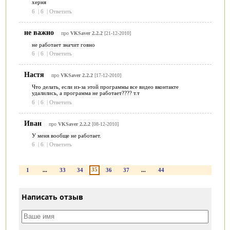
херня
6
|
6
|
Ответить
не важно
про
VKSaver 2.2.2
[21-12-2010]
не работает значит говно
6
|
6
|
Ответить
Настя
про
VKSaver 2.2.2
[17-12-2010]
Что делать, если из-за этой программы все видео вконтакте
удалились, а программа не работает???? т.т
6
|
6
|
Ответить
Иван
про
VKSaver 2.2.2
[08-12-2010]
У меня вообще не работает.
6
|
6
|
Ответить
35
1
...
33
34
36
37
...
44
Написать отзыв