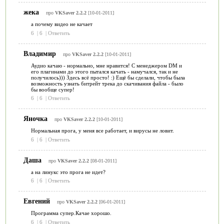
жека
про
VKSaver 2.2.2
[10-01-2011]
а почему видео не качает
6
|
6
|
Ответить
Владимир
про
VKSaver 2.2.2
[10-01-2011]
Аудио качаю - нормально, мне нравится! С менеджером DM и
его плагинами до этого пытался качать - намучался, так и не
получилось))) Здесь всё просто! :) Ещё бы сделали, чтобы была
возможность узнать битрейт трека до скачивания файла - было
бы вообще супер!
6
|
6
|
Ответить
Яночка
про
VKSaver 2.2.2
[10-01-2011]
Нормальная прога, у меня все работает, и вирусы не ловит.
6
|
6
|
Ответить
Даша
про
VKSaver 2.2.2
[08-01-2011]
а на линукс это прога не идет?
6
|
6
|
Ответить
Евгений
про
VKSaver 2.2.2
[06-01-2011]
Программа супер.Качае хорошо.
6
|
6
|
Ответить