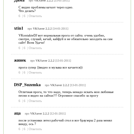
про
VKSaver 2.2.2
[15-01-2011]
С видио проблемы качаэт через одно.
Что делать?
6
|
6
|
Ответить
xtin1
про
VKSaver 2.2.2
[14-01-2011]
VKontakteDJ вот нормальная прога от сайта. очень удобно,
смотри, слушай, качай, кайфуй и не обязательно заходить на сам
сайт! Всем Удачи!
6
|
6
|
Ответить
жинек
про
VKSaver 2.2.2
[13-01-2011]
прога супер ))видео и музыка все качается))
6
|
6
|
Ответить
DSP_Suzemka
про
VKSaver 2.2.2
[13-01-2011]
Отличная прога, то что надо, теперь ненадо искать мои любимые
песни и видео на сайтах!!! Огромное спасибо за прогу
6
|
6
|
Ответить
аца
про
VKSaver 2.2.2
[12-01-2011]
после установки летел рабочий стол и все браузеры 2 раза менял
винду, ось 7
6
|
6
|
Ответить