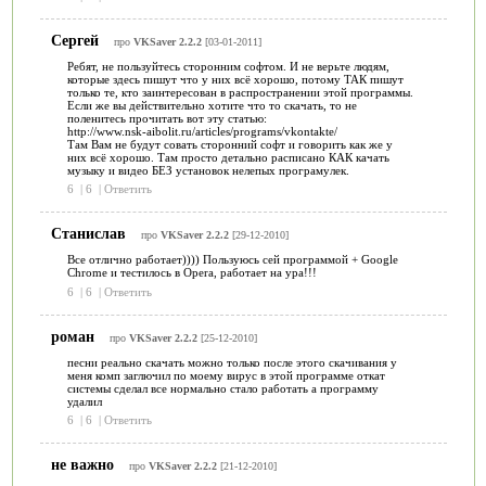
Сергей
про
VKSaver 2.2.2
[03-01-2011]
Ребят, не пользуйтесь сторонним софтом. И не верьте людям,
которые здесь пишут что у них всё хорошо, потому ТАК пишут
только те, кто заинтересован в распространении этой программы.
Если же вы действительно хотите что то скачать, то не
поленитесь прочитать вот эту статью:
http://www.nsk-aibolit.ru/articles/programs/vkontakte/
Там Вам не будут совать сторонний софт и говорить как же у
них всё хорошо. Там просто детально расписано КАК качать
музыку и видео БЕЗ установок нелепых програмулек.
6
|
6
|
Ответить
Станислав
про
VKSaver 2.2.2
[29-12-2010]
Все отлично работает)))) Пользуюсь сей программой + Google
Chrome и тестилось в Opera, работает на ура!!!
6
|
6
|
Ответить
роман
про
VKSaver 2.2.2
[25-12-2010]
песни реально скачать можно только после этого скачивания у
меня комп заглючил по моему вирус в этой программе откат
системы сделал все нормально стало работать а программу
удалил
6
|
6
|
Ответить
не важно
про
VKSaver 2.2.2
[21-12-2010]