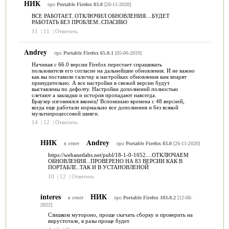
НИК
про
Portable Firefox 83.0
[20-11-2020]
ВСЕ РАБОТАЕТ..ОТКЛЮЧИЛ ОБНОВЛЕНИЯ....БУДЕТ
РАБОТАТЬ БЕЗ ПРОБЛЕМ..СПАСИБО
11
|
11
|
Ответить
Andrey
про
Portable Firefox 65.0.1
[05-06-2019]
Начиная с 66.0 версии Firefox перестает спрашивать
пользователя его согласие на дальнейшие обновления. И не важно
как вы поставили галочку в настройках обновления вам впарят
принудительно. А все настройки в свежей версии будут
выставлены по дефолту. Настройки дополнений полностью
слетают а закладки и история пропадают навсегда.
Браузер изговнялся вконец! Вспоминаю времена с 48 версией,
когда еще работали нормально все дополнения и без всякой
мультипроцессовой шняги.
14
|
12
|
Ответить
НИК
Andrey
в ответ
про
Portable Firefox 83.0
[26-11-2020]
https://webanetlabs.net/publ/18-1-0-1052....ОТКЛЮЧАЕМ
ОБНОВЛЕНИЯ...ПРОВЕРЕНО НА 83 ВЕРСИИ КАК В
ПОРТАБЛЕ..ТАК И В УСТАНОВЛЕНОЙ
10
|
12
|
Ответить
interes
НИК
в ответ
про
Portable Firefox 103.0.2
[12-08-
2022]
Слишком мутороно, проще скачать сборку и проверить на
вирустотале, в разы проще будет.