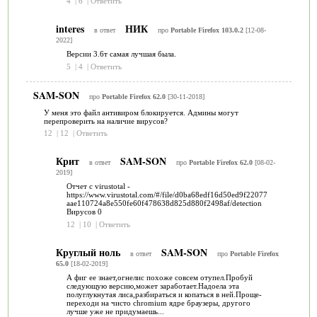
4
|
6
|
Ответить
interes
НИК
в ответ
про
Portable Firefox 103.0.2
[12-08-
2022]
Версии 3.6т самая лучшая была.
5
|
4
|
Ответить
SAM-SON
про
Portable Firefox 62.0
[30-11-2018]
У меня это файл антивиром блокируется. Админы могут
перепроверить на наличие вирусов?
12
|
12
|
Ответить
Крит
SAM-SON
в ответ
про
Portable Firefox 62.0
[08-02-
2019]
Отчет с virustotal -
https://www.virustotal.com/#/file/d0ba68edf16d50ed9f22077
aae110724a8e550fe60f478638d825d880f2498af/detection
Вирусов 0
12
|
10
|
Ответить
Круглый ноль
SAM-SON
в ответ
про
Portable Firefox
65.0
[18-02-2019]
А фиг ее знает,огнелис похоже совсем отупел.Пробуй
следующую версию,может заработает.Надоела эта
полуглукнутая лиса,разбираться и копаться в ней.Проще-
переходи на чисто chromium ядре браузеры, другого
лучше уже не придумаешь...