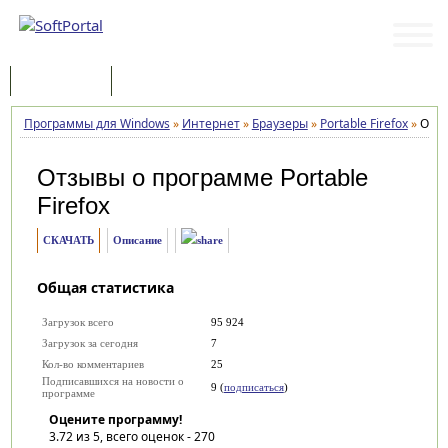
Программы
Статьи
Программы для Windows
»
Интернет
»
Браузеры
»
Portable Firefox
»
Отз
Отзывы о программе
Portable
Firefox
СКАЧАТЬ
Описание
Общая статистика
Загрузок всего
95 924
Загрузок за сегодня
7
Кол-во комментариев
25
Подписавшихся на новости о
9 (
подписаться
)
программе
Оцените программу!
3.72
из 5, всего оценок -
270