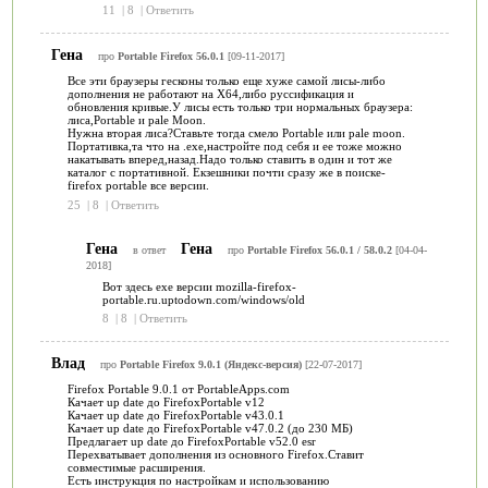
11
|
8
|
Ответить
Гена
про
Portable Firefox 56.0.1
[09-11-2017]
Все эти браузеры гесконы только еще хуже самой лисы-либо
дополнения не работают на Х64,либо руссификация и
обновления кривые.У лисы есть только три нормальных браузера:
лиса,Portable и pale Moon.
Нужна вторая лиса?Ставьте тогда смело Portable или pale moon.
Портативка,та что на .exe,настройте под себя и ее тоже можно
накатывать вперед,назад.Надо только ставить в один и тот же
каталог с портативной. Екзешники почти сразу же в поиске-
firefox portable все версии.
25
|
8
|
Ответить
Гена
Гена
в ответ
про
Portable Firefox 56.0.1 / 58.0.2
[04-04-
2018]
Вот здесь exe версии mozilla-firefox-
portable.ru.uptodown.com/windows/old
8
|
8
|
Ответить
Влад
про
Portable Firefox 9.0.1 (Яндекс-версия)
[22-07-2017]
Firefox Portable 9.0.1 от PortableApps.com
Качает up date до FirefoxPortable v12
Качает up date до FirefoxPortable v43.0.1
Качает up date до FirefoxPortable v47.0.2 (до 230 МБ)
Предлагает up date до FirefoxPortable v52.0 esr
Перехватывает дополнения из основного Firefox.Ставит
совместимые расширения.
Есть инструкция по настройкам и использованию