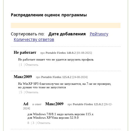
Распределение оценок программы
Сортировать по:
Дате добавления
Рейтингу
Количеству ответов
Не работает
про
Portable Firefox 140.0.2
[01-08-2025]
Не работает пишет что не удается загрузить профиль
|
1
|
Ответить
Макс2009
про
Portable Firefox 125.0.2
[24-08-2024]
На WinXP SP3 благополучно не запускается, на 7-ке не проверял,
но думаю что тоже не запустится
|
5
|
Ответить
Ad
Макс2009
в ответ
про
Portable Firefox 125.0.2
[26-12-
2024]
для Windows 7/8/8.1 надо качать версию 115.x
для Windows XP/Vista версию 52.9.0
8
|
3
|
Ответить