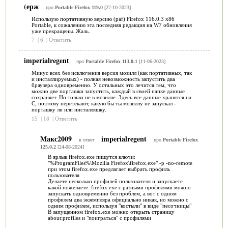
(ерж
про
Portable Firefox 119.0
[27-10-2023]
Использую портативную версию (paf) Firefox 116.0.3 x86
Portable, к сожалению эта последняя редакция на W7 обновления
уже прекращены. Жаль.
7
|
6
|
Ответить
imperialregent
про
Portable Firefox 113.0.1
[11-06-2023]
Минус всех без исключения версия мозилл (как портативных, так
и инсталлируемых) - полная невозможность запустить два
браузера одновременно. У остальных это лечится тем, что
можно две порташки запустить, каждый в своей папке данные
сохраняет. Но только не в мозилле. Здесь все данные хранятся на
С, поэтому перетекают, какую бы ты мозиллу не запускал -
порташку ли или инсталляшку.
15
|
18
|
Ответить
Макс2009
imperialregent
в ответ
про
Portable Firefox
125.0.2
[24-08-2024]
В ярлык firefox.exe пишутся ключи:
"%ProgramFiles%\Mozilla Firefox\firefox.exe" -p -no-remote
при этом firefox.exe предлагает выбрать профиль
пользователя
Делаете несколько профилей пользователя и запускаете
какой пожелаете. firefox.exe с разными профилями можно
запускать одновременно без проблем, а вот с одном
профилем два экземпляра официально никак, но можно с
одним профилем, используя "костыли" в виде "песочницы"
В запущенном firefox.exe можно открыть страницу
about:profiles и "поиграться" с профилями