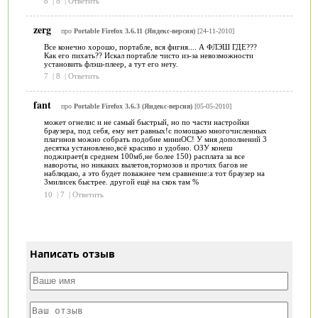
8
|
8
|
Ответить
zerg
про
Portable Firefox 3.6.11 (Яндекс-версия)
[24-11-2010]
Все конечно хорошо, портабле, вся фигня.... А ФЛЭШ ГДЕ???
Как его пихать?? Искал портабле чисто из-за невозможности
установить флэш-плеер, а тут его нету.
7
|
8
|
Ответить
fant
про
Portable Firefox 3.6.3 (Яндекс-версия)
[05-05-2010]
может огнелис и не самый быстрый, но по части настройки
браузера, под себя, ему нет равных!с помощью многочисленных
плагинов можно собрать подобие миниОС! У мня дополнений 3
десятка установлено,всё красиво и удобно. ОЗУ конеш
поджирает(в среднем 100мб,не более 150) расплата за все
навороты, но никаких вылетов,тормозов и прочих багов не
наблюдаю, а это будет поважнее чем сравнение:а тот браузер на
3милисек быстрее. другой ещё на скок там %
10
|
7
|
Ответить
Написать отзыв