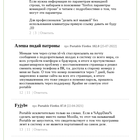
Если нужна информация по параметрам командной
строки, то набираем в поисковике "firefox параметры
командной строки" и читаем с подробностями о том, что
могут эти параметры.
Для профессионалов "делать всё мышкой" без
использования клавиатуры прямую ссылку давать не буду
;)))
2
|
3
|
Ответить
Алеша подай патроны
про
Portable Firefox 102.0
[25-07-2022]
Меньше чем через сутки id-vk стал присылать на почту
сообщения о подозрительных входах в систему со всего мира, со
всех устройств платформ и браузеров, в итоге я прочувствовал
надвигающуюся проблему с восстановлением страницы и решил
сменить номер телефона в ВК, т.к. доступа к старому номеру у
меня не было. О том что номер поменяется через 7 дней, было
закреплено в шапке сайта на всех его страницах, в итоге
злоумышленник это тоже увидел и поменял пароль, пришлось
восстанавливать через поддержку. Крайне не советую этот
portable
12
|
11
|
Ответить
Fyjybv
про
Portable Firefox 87.0
[22-04-2021]
Portable исключительно только на словах. Если в %AppData%
сделать заглушку вместо папки Mozilla, то этот так называемый
Portable не запустится, что свидетельствует о том что программа
лезет в систему и не является портативной на самом деле.
13
|
11
|
Ответить