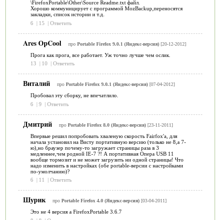
\FirefoxPortable\Other\Source Readme.txt файл.
Хорошо коммуницирует с программой MozBackup,переносятся
закладки, список истории и т.д.
6
|
15
|
Ответить
Ares OpCool
про
Portable Firefox 9.0.1 (Яндекс-версия)
[20-12-2012]
Прога как прога, все работает. Уж точно лучше чем ослик.
13
|
10
|
Ответить
Виталий
про
Portable Firefox 9.0.1 (Яндекс-версия)
[07-04-2012]
Пробовал эту сборку, не впечатлило.
6
|
9
|
Ответить
Дмитрий
про
Portable Firefox 8.0 (Яндекс-версия)
[23-11-2011]
Впервые решил попробовать хваленую скорость Fairfox'а, для
начала установил на Висту портативную версию (только не 8,а 7-
ю),но браузер почему-то загружает страницы раза в 3
медленнее,чем родной IE-7 ?! А портативная Опера USB 11
вообще тормозит и не может загрузить ни одной страницы! Что
надо изменить в настройках (обе portable-версии с настройками
по-умолчанию)?
6
|
11
|
Ответить
Шурик
про
Portable Firefox 4.0 (Яндекс-версия)
[03-04-2011]
Это не 4 версия а FirefoxPortable 3.6.7