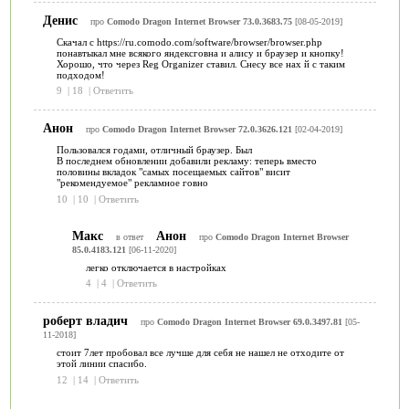
Денис
про
Comodo Dragon Internet Browser 73.0.3683.75
[08-05-2019]
Скачал с https://ru.comodo.com/software/browser/browser.php
понавтыкал мне всякого яндексговна и алису и браузер и кнопку!
Хорошо, что через Reg Organizer ставил. Снесу все нах й с таким
подходом!
9
|
18
|
Ответить
Анон
про
Comodo Dragon Internet Browser 72.0.3626.121
[02-04-2019]
Пользовался годами, отличный браузер. Был
В последнем обновлении добавили рекламу: теперь вместо
половины вкладок "самых посещаемых сайтов" висит
"рекомендуемое" рекламное говно
10
|
10
|
Ответить
Макс
Анон
в ответ
про
Comodo Dragon Internet Browser
85.0.4183.121
[06-11-2020]
легко отключается в настройках
4
|
4
|
Ответить
роберт владич
про
Comodo Dragon Internet Browser 69.0.3497.81
[05-
11-2018]
стоит 7лет пробовал все лучше для себя не нашел не отходите от
этой линии спасибо.
12
|
14
|
Ответить