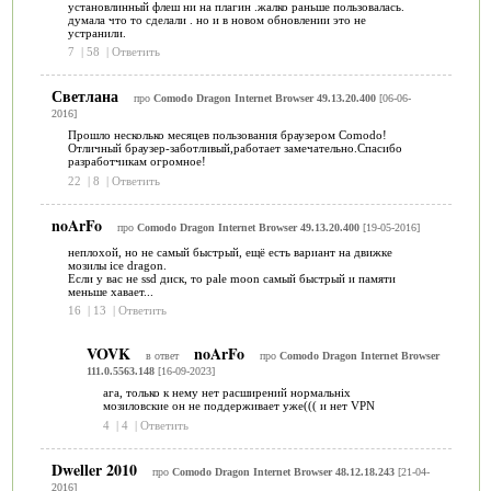
установлинный флеш ни на плагин .жалко раньше пользовалась.
думала что то сделали . но и в новом обновлении это не
устранили.
7
|
58
|
Ответить
Светлана
про
Comodo Dragon Internet Browser 49.13.20.400
[06-06-
2016]
Прошло несколько месяцев пользования браузером Comodo!
Отличный браузер-заботливый,работает замечательно.Спасибо
разработчикам огромное!
22
|
8
|
Ответить
noArFo
про
Comodo Dragon Internet Browser 49.13.20.400
[19-05-2016]
неплохой, но не самый быстрый, ещё есть вариант на движке
мозилы ice dragon.
Если у вас не ssd диск, то pale moon самый быстрый и памяти
меньше хавает...
16
|
13
|
Ответить
VOVK
noArFo
в ответ
про
Comodo Dragon Internet Browser
111.0.5563.148
[16-09-2023]
ага, только к нему нет расширений нормальніх
мозиловские он не поддерживает уже((( и нет VPN
4
|
4
|
Ответить
Dweller 2010
про
Comodo Dragon Internet Browser 48.12.18.243
[21-04-
2016]