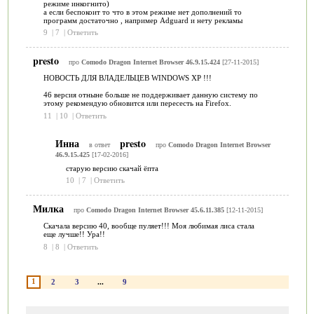
режиме инкогнито)
а если беспокоит то что в этом режиме нет дополнений то
программ достаточно , например Adguard и нету рекламы
9
|
7
|
Ответить
presto
про
Comodo Dragon Internet Browser 46.9.15.424
[27-11-2015]
НОВОСТЬ ДЛЯ ВЛАДЕЛЬЦЕВ WINDOWS XP !!!
46 версия отныне больше не поддерживает данную систему по
этому рекомендую обновится или пересесть на Firefox.
11
|
10
|
Ответить
Инна
presto
в ответ
про
Comodo Dragon Internet Browser
46.9.15.425
[17-02-2016]
старую версию скачай ёпта
10
|
7
|
Ответить
Милка
про
Comodo Dragon Internet Browser 45.6.11.385
[12-11-2015]
Скачала версию 40, вообще пуляет!!! Моя любимая лиса стала
еще лучше!! Ура!!
8
|
8
|
Ответить
1
2
3
...
9