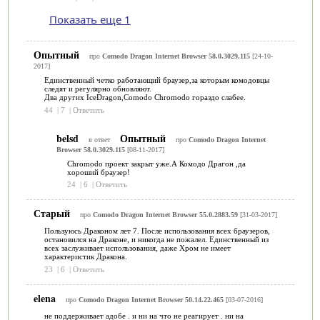
Показать еще 1
Опытный
про
Comodo Dragon Internet Browser 58.0.3029.115
[24-10-
2017]
Единственный четко работающий браузер,за которым комодовцы
следят и регулярно обновляют.
Два других IceDragon,Comodo Chromodo гораздо слабее.
44
|
7
|
Ответить
belsd
Опытный
в ответ
про
Comodo Dragon Internet
Browser 58.0.3029.115
[08-11-2017]
Chromodo проект закрыт уже.А Комодо Драгон ,да
хороший браузер!
24
|
6
|
Ответить
Старый
про
Comodo Dragon Internet Browser 55.0.2883.59
[31-03-2017]
Пользуюсь Драконом лет 7. После использования всех браузеров,
остановился на Драконе, и никогда не пожалел. Единственный из
всех заслуживает использования, даже Хром не имеет
характеристик Дракона.
23
|
6
|
Ответить
elena
про
Comodo Dragon Internet Browser 50.14.22.465
[03-07-2016]
не поддерживает адобе . и ни на что не реагирует . ни на