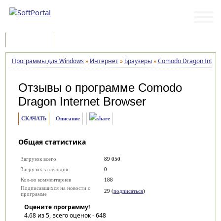
Программы
Статьи
Программы для Windows
»
Интернет
»
Браузеры
»
Comodo Dragon Intern
Отзывы о программе
Comodo
Dragon Internet Browser
СКАЧАТЬ
Описание
Общая статистика
Загрузок всего
89 050
Загрузок за сегодня
0
Кол-во комментариев
188
Подписавшихся на новости о
29 (
подписаться
)
программе
Оцените программу!
4.68
из 5, всего оценок -
648