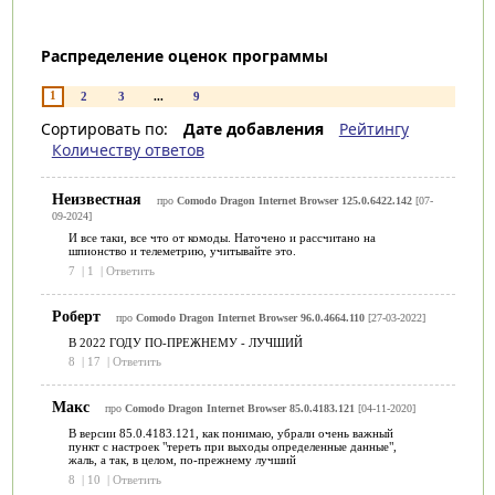
Распределение оценок программы
1
2
3
...
9
Сортировать по:
Дате добавления
Рейтингу
Количеству ответов
Неизвестная
про
Comodo Dragon Internet Browser 125.0.6422.142
[07-
09-2024]
И все таки, все что от комоды. Наточено и рассчитано на
шпионство и телеметрию, учитывайте это.
7
|
1
|
Ответить
Роберт
про
Comodo Dragon Internet Browser 96.0.4664.110
[27-03-2022]
В 2022 ГОДУ ПО-ПРЕЖНЕМУ - ЛУЧШИЙ
8
|
17
|
Ответить
Макс
про
Comodo Dragon Internet Browser 85.0.4183.121
[04-11-2020]
В версии 85.0.4183.121, как понимаю, убрали очень важный
пункт с настроек "тереть при выходы определенные данные",
жаль, а так, в целом, по-прежнему лучший
8
|
10
|
Ответить