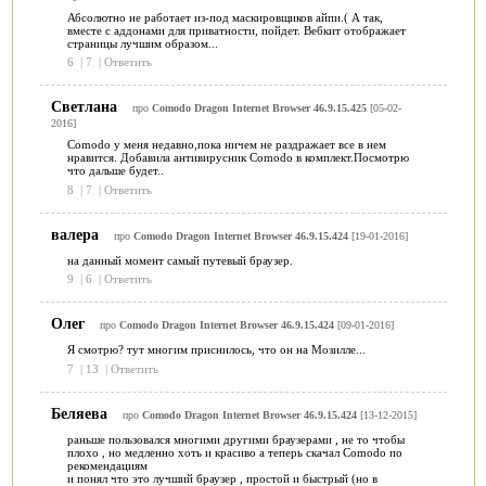
Абсолютно не работает из-под маскировщиков айпи.( А так,
вместе с аддонами для приватности, пойдет. Вебкит отображает
страницы лучшим образом...
6
|
7
|
Ответить
Светлана
про
Comodo Dragon Internet Browser 46.9.15.425
[05-02-
2016]
Comodo у меня недавно,пока ничем не раздражает все в нем
нравится. Добавила антивирусник Comodo в комплект.Посмотрю
что дальше будет..
8
|
7
|
Ответить
валера
про
Comodo Dragon Internet Browser 46.9.15.424
[19-01-2016]
на данный момент самый путевый браузер.
9
|
6
|
Ответить
Олег
про
Comodo Dragon Internet Browser 46.9.15.424
[09-01-2016]
Я смотрю? тут многим приснилось, что он на Мозилле...
7
|
13
|
Ответить
Беляева
про
Comodo Dragon Internet Browser 46.9.15.424
[13-12-2015]
раньше пользовался многими другими браузерами , не то чтобы
плохо , но медленно хоть и красиво а теперь скачал Comodo по
рекомендациям
и понял что это лучший браузер , простой и быстрый (но в