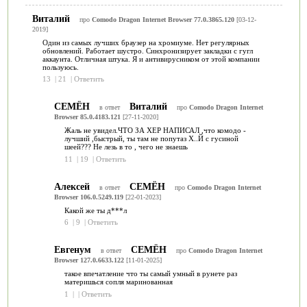
Виталий
про
Comodo Dragon Internet Browser 77.0.3865.120
[03-12-
2019]
Один из самых лучших браузер на хромиуме. Нет регулярных
обновлений. Работает шустро. Синхронизирует закладки с гугл
аккаунта. Отличная штука. Я и антивирусником от этой компании
пользуюсь.
13
|
21
|
Ответить
СЕМЁН
Виталий
в ответ
про
Comodo Dragon Internet
Browser 85.0.4183.121
[27-11-2020]
Жаль не увидел.ЧТО ЗА ХЕР НАПИСАЛ ,что комодо -
лучший ,быстрый, ты там не попутаз Х..Й с гусиной
шеей??? Не лезь в то , чего не знаешь
11
|
19
|
Ответить
Алексей
СЕМЁН
в ответ
про
Comodo Dragon Internet
Browser 106.0.5249.119
[22-01-2023]
Какой же ты д***л
6
|
9
|
Ответить
Евгенум
СЕМЁН
в ответ
про
Comodo Dragon Internet
Browser 127.0.6633.122
[11-01-2025]
такое впечатление что ты самый умный в рунете раз
материшься сопля маринованная
1
|
|
Ответить