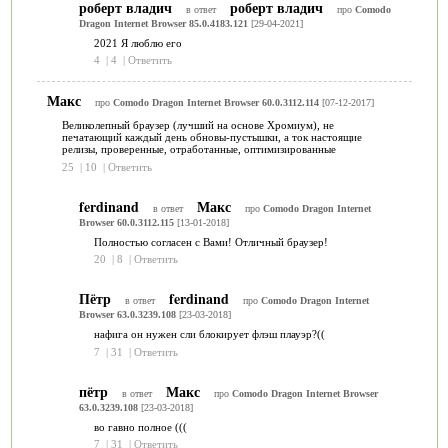
роберт владич
роберт владич
в ответ
про
Comodo
Dragon Internet Browser 85.0.4183.121
[29-04-2021]
2021 Я люблю его
4
|
4
|
Ответить
Макс
про
Comodo Dragon Internet Browser 60.0.3112.114
[07-12-2017]
Великолепный браузер (лучший на основе Хромиум), не
печатающий каждый день обновы-пустышки, а ток настоящие
релизы, проверенные, отработанные, оптимизированные
25
|
10
|
Ответить
ferdinand
Макс
в ответ
про
Comodo Dragon Internet
Browser 60.0.3112.115
[13-01-2018]
Полностью согласен с Вами! Отличный браузер!
20
|
8
|
Ответить
Пётр
ferdinand
в ответ
про
Comodo Dragon Internet
Browser 63.0.3239.108
[23-03-2018]
нафига он нужен сли блокирует флэш плауэр?((
7
|
31
|
Ответить
пётр
Макс
в ответ
про
Comodo Dragon Internet Browser
63.0.3239.108
[23-03-2018]
во гавно полное (((
7
|
31
|
Ответить