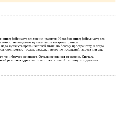
ый интерфейс настроек мне не нравится. И вообще интерфейсы настроек
зачем-то, не выделяют пункты, часть настроек пропала..
о надо щелкнуть правой кнопкой мыши по белому пространству, и тогда
ешь скопировать - только закладки, историю посещений, адреса или еще
т, то и браузер не виснет. Остальное зависит от версии. Сначала
вый раз ставлю дракона. Если только с лисой.. потому что другими