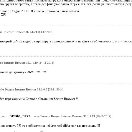
 например этого сайта, начинает нагружать оперативную память при прокрутке страницы вв
но грузит оператвку, хотя видеофайл уже давно загрузился. Все расширения отключал, рез
Comodo Dragon 31.1.0.0 ничего похожего с ним небыло.
 XP)
 Internet Browser 36.1.1.21
[14-12-2014]
который сайтах видео . к примеру в одноклассниках и не фига не обновляется .. стоит верси
n Internet Browser 36.1.1.19
[24-11-2014]
ошка до хромиум 36!!!!!!!!!!!!!
o Dragon Internet Browser 33.1.0.0
[05-11-2014]
 Все переходим на Comodo Chromium Secure Browser !!!
presto_next
ответ
про
Comodo Dragon Internet Browser 36.1.1.19
[26-11-2014]
йки ставить ??? год обновления небыло любойбы мог так подумать !!!