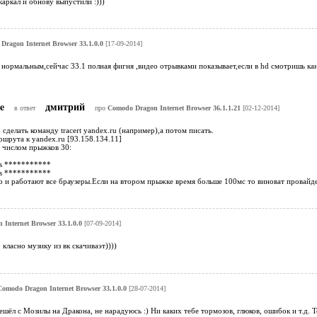
акаркал и обнову выпустили :)))
Dragon Internet Browser 33.1.0.0
[17-09-2014]
нормальным,сейчас 33.1 полная фигня ,видео отрывками показывает,если в hd смотришь кан
ie
дмитрий
в ответ
про
Comodo Dragon Internet Browser 36.1.1.21
[02-12-2014]
 сделать команду tracert yandex.ru (например),а потом писать.
шрута к yandex.ru [93.158.134.11]
 числом прыжков 30:
ms ***********
ms ***********
о и работают все браузеры.Если на втором прыжке время больше 100мс то виноват провайде
Internet Browser 33.1.0.0
[07-09-2014]
класно музику из вк скачиваэт))))
Comodo Dragon Internet Browser 33.1.0.0
[28-07-2014]
ешёл с Мозилы на Дракона, не нарадуюсь :) Ни каких тебе тормозов, глюков, ошибок и т.д. 