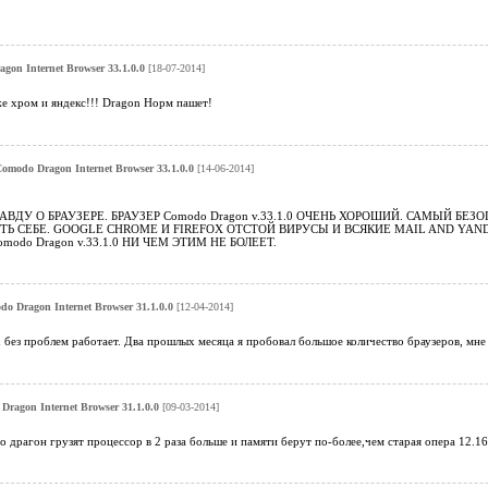
gon Internet Browser 33.1.0.0
[18-07-2014]
е хром и яндекс!!! Dragon Норм пашет!
omodo Dragon Internet Browser 33.1.0.0
[14-06-2014]
АВДУ О БРАУЗЕРЕ. БРАУЗЕР Comodo Dragon v.33.1.0 ОЧЕНЬ ХОРОШИЙ. САМЫЙ Б
Ь СЕБЕ. GOOGLE CHROME И FIREFOX ОТСТОЙ ВИРУСЫ И ВСЯКИЕ MAIL AND Y
odo Dragon v.33.1.0 НИ ЧЕМ ЭТИМ НЕ БОЛЕЕТ.
o Dragon Internet Browser 31.1.0.0
[12-04-2014]
без проблем работает. Два прошлых месяца я пробовал большое количество браузеров, мне по
Dragon Internet Browser 31.1.0.0
[09-03-2014]
то драгон грузят процессор в 2 раза больше и памяти берут по-более,чем старая опера 12.16