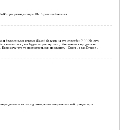
55-85 процентов,а опера 10-15 разница большая
 и браузерными играми (Какой браузер на это способен ? :) ) Но есть
% остановиться , как будто запрос пропал , обновляешь - продолжает
 . Если хочу что то посмотреть или послушать - Opera , а так Dragon .
 опера делает всех!народ советую посмотреть на свой процессор в