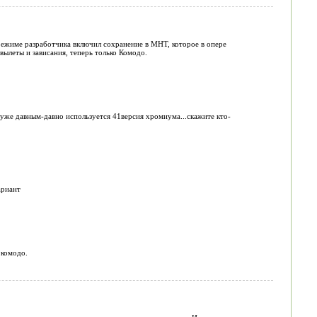
 режиме разработчика включил сохранение в MHT, которое в опере
вылеты и зависания, теперь только Комодо.
?уже давным-давно используется 41версия хромиума...скажите кто-
ариант
 комодо.