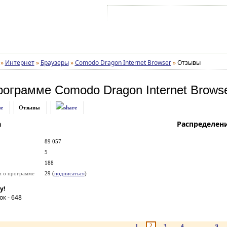
Войти на аккаунт
Зарегистрироваться
»
Интернет
»
Браузеры
»
Comodo Dragon Internet Browser
»
Отзывы
рограмме
Comodo Dragon Internet Brows
е
Отзывы
а
Распределен
89 057
5
188
и о программе
29 (
подписаться
)
у!
ок -
648
2
1
3
4
...
9