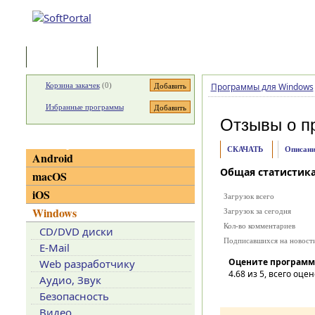
Программы
Статьи
Корзина закачек
(
0
)
Программы для Windows
Избранные программы
Отзывы о п
Категории
СКАЧАТЬ
Описани
Android
Общая статистик
macOS
iOS
Загрузок всего
Windows
Загрузок за сегодня
Кол-во комментариев
CD/DVD диски
Подписавшихся на новост
E-Mail
Оцените программ
Web разработчику
4.68
из 5, всего оцен
Аудио, Звук
Безопасность
Видео