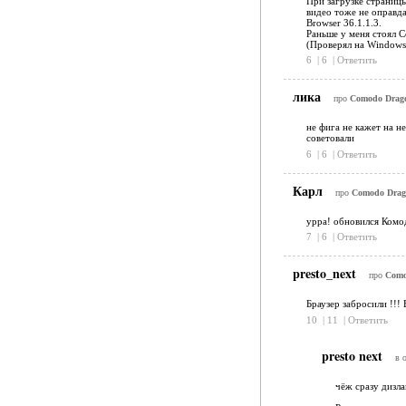
При загрузке страницы
видео тоже не оправда
Browser 36.1.1.3.
Раньше у меня стоял 
(Проверял на Windows
6
|
6
|
Ответить
лика
про
Comodo Dragon
не фига не кажет на не
советовали
6
|
6
|
Ответить
Карл
про
Comodo Drago
урра! обновился Комод
7
|
6
|
Ответить
presto_next
про
Comod
Браузер забросили !!!
10
|
11
|
Ответить
presto next
в 
чёж сразу дизла