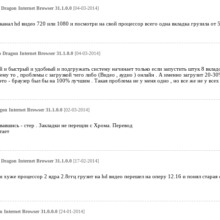
Dragon Internet Browser 31.1.0.0
[04-03-2014]
канал hd видео 720 или 1080 и посмотри на свой процессор всего одна вкладка грузила от 
Dragon Internet Browser 31.1.0.0
[04-03-2014]
 и быстрый и удобный и подгружать систему начинает только если запустить штук 8 вкладок
ему то , проблемы с загрузкой чего либо (Видео , аудио ) онлайн . А именно загрузит 20-30
 это - браузер был бы на 100% лучшим . Такая проблема не у меня одно , но все же не у всех
n Internet Browser 31.1.0.0
[02-03-2014]
вавшись - стер . Закладки не перещли с Хрома. Перевод
тает
Dragon Internet Browser 31.1.0.0
[17-02-2014]
 и хуже процессор 2 ядра 2.8ггц грузит на hd видео перешел на оперу 12.16 и понял старая
Internet Browser 31.0.0.0
[24-01-2014]