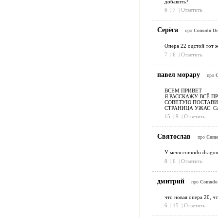
добавить?
6
|
7
|
Ответить
Серёга
про
Comodo Dra
Опера 22 одстой тот ж
7
|
6
|
Ответить
павел морару
про
C
ВСЕМ ПРИВЕТ
Я РАССКАЖУ ВСЁ ПР
СОВЕТУЮ ПОСТАВИТ
СТРАНИЦА УЖАС. Com
15
|
9
|
Ответить
Святослав
про
Comod
У меня comodo dragon 
8
|
6
|
Ответить
дмитрий
про
Comodo 
что новая опера 20, ч
6
|
15
|
Ответить