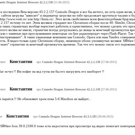
odo Dragon Internet Browser 42.2.2.138
[11-06-2015]
а последнюю Beta-версию 43.2.2.157 Comodo Dragon и все бы ничего, но есть один косяк, 
 сайтов загрузка "зависает" и индикатор загрузки на табе продолжает крутиться часами и б
ttp://www.vesti.ru/ или http://lenta.ru/. Этот косяк свойственен всем фоксоподобным браузе
2.157 почему-то нет. Этим косяком страдают все Chromium-сборки после 40: SlimJet, Chro
а таких страничках вообще перестает работать и единственное, что можно сделать это пре
этого косяка не имели, странички всегда догружались до конца за конечный промежуток вре
али с памятью при прослушивании некоторых on-line радиопередач через Flash-Player. Так
 "настряпывают". А такие уважаемые компании как Comodo, Opera или наш Yandex совершен
 есть. Я видел только одну Chromium-сборку, лишенную обоих упомянутых косяков: SRWare 
ужает" странички за конечный промежуток времени. Так что его можно смело его порекоме
Константин
ответ
про
Comodo Dragon Internet Browser 42.2.2.138
[27-06-2015]
аг исчез !! Им пофиг на код гугла им бы его нагрузить его наоборот !!
Константин
ответ
про
Comodo Dragon Internet Browser 42.2.2.138
[27-06-2015]
 парятся !! Не обновляют хром пока 5-6 Maxthon не выйдет...
Константин
ет
про
Comodo Dragon Internet Browser 43.3.3.185
[30-06-2015]
 SRWare Iron 39.0.2100.0 тоже есть недостаток при просмотре нд видео помогает повторна