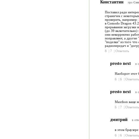
Константин
про
Com
Поставил ради интерес
страничек с некоторых
проверить, например: h
в Comodo Dragon 43.2.
прерывания загрузки н
(до 39 включительно) 
они некорректно работ
поправляют, а другие
"поделки" из того что
радиопередач и "догр
8
|
7
|
Ответить
presto next
в 
Наоборот этот б
6
|
6
|
Ответить
presto next
в 
Maxthon ваще не
6
|
7
|
Ответить
дмитрий
в отв
в этом браузере
6
|
6
|
Ответить