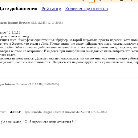
Дате добавления
Рейтингу
Количеству ответов
gon Internet Browser 45.6.11.385
[12-11-2015]
рсию 40.1.1.18
хром и лиса по виду
енная лиса! Файрфокс единственный браузер, который визуально просто идеален, хотя нов
е, что в Хроме, что стали в Лисе. Плохо видно, не сразу найдешь что надо, ссылки мельчат 
на пробу. Взбесил такими дебильными вещами, что пользователь должен сам догадаться, чт
которая в итоге не открылась. В яндексе при копировании закладок можешь выбрать что хоч
 все сразу.
к пока не получилось. Дальше пока не пользовалась, на как по мне, есл комп шустро работае
ускают, потом хлам становится.. Надеюсь эта не разочарует, хотя сравнивать не с чем, пер
n Internet Browser 42.2.2.138
[12-06-2015]
алекс
ответ
про
Comodo Dragon Internet Browser 42.2.2.138
[27-06-2015]
gle а не камод ! С 45 версии его ваще отключат !!!