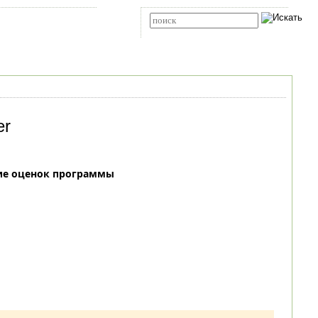
Карта сайта
RSS
Расширенный поиск
er
ие оценок программы