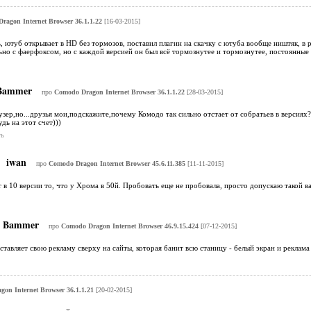
ragon Internet Browser 36.1.1.22
[16-03-2015]
, ютуб открывает в HD без тормозов, поставил плагин на скачку с ютуба вообще ништяк, в
ьно с фаерфоксом, но с каждой версией он был всё тормознутее и тормознутее, постоянные 
ammer
про
Comodo Dragon Internet Browser 36.1.1.22
[28-03-2015]
зер,но...друзья мои,подскажите,почему Комодо так сильно отстает от собратьев в версиях
дь на этот счет)))
ь
iwan
про
Comodo Dragon Internet Browser 45.6.11.385
[11-11-2015]
 в 10 версии то, что у Хрома в 50й. Пробовать еще не пробовала, просто допускаю такой в
Bammer
про
Comodo Dragon Internet Browser 46.9.15.424
[07-12-2015]
ставляет свою рекламу сверху на сайты, которая банит всю станицу - белый экран и реклама
on Internet Browser 36.1.1.21
[20-02-2015]