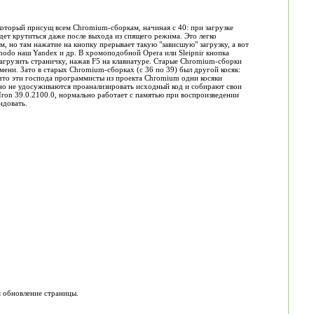
который присущ всем Chromium-сборкам, начиная с 40: при загрузке
удет крутиться даже после выхода из спящего режима. Это легко
рам, но там нажатие на кнопку прерывает такую "зависшую" загрузку, а вот
modo наш Yandex и др. В хромоподобной Opera или Sleipnir кнопка
загрузить страничку, нажав F5 на клавиатуре. Старые Chromium-сборки
мени. Зато в старых Chromium-сборках (с 36 по 39) был другой косяк:
 что эти господа программисты из проекта Chromium одни косяки
но не удосуживаются проанализировать исходный код и собирают свои
Iron 39.0.2100.0, нормально работает с памятью при воспроизведении
ндовать.
я обновление страницы.