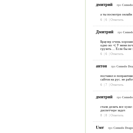
дмитрий
про
Comodo 
а ты посмотри онлайн 
6
|
6
|
Ответить
Дмитрий
про
Comodo 
Браузер очень хороший
одно но =( У меня поч
грузить ... Если бы не
6
|
6
|
Ответить
антон
про
Comodo Drago
поставил и попрактико
сайтов на рус. не рабо
6
|
7
|
Ответить
дмитрий
про
Comodo 
стали делать все хуже
диспетчере задач
8
|
8
|
Ответить
User
про
Comodo Dragon 