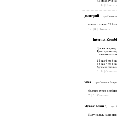
P.s: походу я н
6
|
6
|
Ответить
дмитрий
про
Comodo 
comodo dracon 29 был 
12
|
8
|
Ответить
Internet Zomb
Для начала,надо
Трассировка мар
с максимальным
1 5 ms 6 ms 6 
2 8 ms 7 ms 6 
Здесь нормальн
6
|
6
|
Ответить
vika
про
Comodo Dragon 
браузер супер особено 
7
|
6
|
Ответить
Чувак блин :)
про
Пару недель назад пер