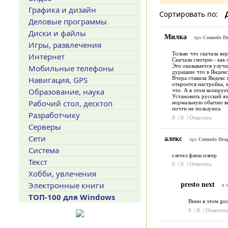
Графика и дизайн
Сортировать по:
Деловые программы
Диски и файлы
Милка
про
Comodo Dra
Игры, развлечения
Только что скачала ве
Интернет
Сначала смотрю - как 
Это оказывается улучш
Мобильные телефоны
дурацкие что в Яндекс
Навигация, GPS
Вчера ставила Яндекс 
откроется настройка, 
Образование, наука
что. А в этом копирует
Установить русский язы
Рабочий стол, десктоп
нормальную обычно вып
почти не пользуюсь
Разработчику
8
|
8
|
Ответить
Серверы
алекс
Сети
про
Comodo Drago
Система
слетел флеш плеер
Текст
6
|
6
|
Ответить
Хобби, увлечения
presto next
Электронные книги
в 
ТОП-100 для Windows
Вини в этом goo
8
|
8
|
Ответить