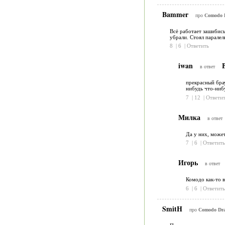
Bammer
про
Comodo D
Всё работает зашибись
убрали. Стоял паралел
8
|
6
|
Ответить
iwan
B
в ответ
прекрасный брау
нибудь что-нибу
7
|
12
|
Ответит
Милка
в ответ
Да у них, может
7
|
6
|
Ответить
Игорь
в ответ
Комодо как-то в
6
|
6
|
Ответить
SmitH
про
Comodo Drag