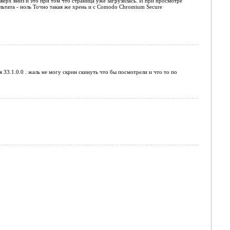
ерх вниз и это при том что страница уже загрузилась. И при просмотре
ультата - ноль Точно такая же хрень и с Comodo Chromium Secure
я 33.1.0.0 . жаль не могу скрин скинуть что бы посмотрели и что то по