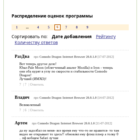
Распределение оценок программы
6
1
...
4
5
7
8
9
Сортировать по:
Дате добавления
Рейтингу
Количеству ответов
РазДва
про
Comodo Dragon Internet Browser 20.0.1.0
[17-07-2012]
Вот теперь другое дело!
Юзал Pale Moon (облегченный аналог Mozilla) и Iron - теперь
они оба курят в углу по скорости и стабильности Comodo
Dragon!
Лучший (ИМХО)!
7
|
7
|
Ответить
Владич
про
Comodo Dragon Internet Browser 20.0.1.0
[14-07-2012]
Великолепный
7
|
6
|
Ответить
Артем
про
Comodo Dragon Internet Browser 20.0.1.0
[11-07-2012]
да ну задолбал он меня- все время ему что-то не нравится- то там
видео не открывает то здесь!! обновлял ему флэш плэер а толку 0
.. пф вобщем Safari лучше