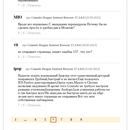
перевешивают.
7
|
6
|
Ответить
MIO
про
Comodo Dragon Internet Browser 17.3.0.0
[22-02-2012]
Вроде все нормально.С закладками перемудрили.Почему бы не
сделать просто и удобно,как в Мозилле?
6
|
6
|
Ответить
vit
про
Comodo Dragon Internet Browser 17.3.0.0
[18-02-2012]
не открывает страницы, пишет ошибка 137. что это?
6
|
6
|
Ответить
ipop
про
Comodo Dragon Internet Browser 17.1.0.0
[13-02-2012]
Надоело искать нормальный браузер-этот единственный,который
понравился.Удобный,быстрый и не виснет.Ещё пользуюсь
IE9.Firefox разочаровывает,Opera тоже,Maxon и Chrome
несколько медленнее.И кроме того Comodo не требует настроек
разными утилитами[например Auslogic]для ускорения работы-он
и так быстрее всех!Не знаю,как на быстром инете,но на edge
лучше него никто страницы не открывают.Всё это мои
собственные наблюдения.
7
|
6
|
Ответить
6
1
...
4
5
7
8
9