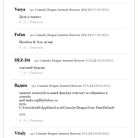
Vasya
про
Comodo Dragon Internet Browser 18.0.3.0
[17-04-2012]
Дрэк и тормоз
6
|
6
|
Ответить
Fofan
про
Comodo Dragon Internet Browser 18.0.3.0
[17-04-2012]
Maxthon & Iron лучше
6
|
6
|
Ответить
DEZ-D4
про
Comodo Dragon Internet Browser 17.5.2.0
[31-03-2012]
хороший браузер
7
|
6
|
Ответить
Вадим
про
Comodo Dragon Internet Browser 17.5.2.0
[29-03-2012]
скажите пожалуйста какой фаил(ы) отвечает за избрвнное в
comodo
мой мейл reg86@inbox.ru
путь:
C:\Users\dredd\AppData\Local\Comodo\Dragon\User Data\Default\
????
6
|
6
|
Ответить
Vitaly
про
Comodo Dragon Internet Browser 17.5.2.0
[20-03-2012]