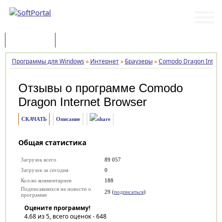
Программы
Статьи
Программы для Windows
»
Интернет
»
Браузеры
»
Comodo Dragon Intern
Отзывы о программе
Comodo
Dragon Internet Browser
СКАЧАТЬ
Описание
Общая статистика
Загрузок всего
89 057
Загрузок за сегодня
0
Кол-во комментариев
188
Подписавшихся на новости о
29 (
подписаться
)
программе
Оцените программу!
4.68
из 5, всего оценок -
648