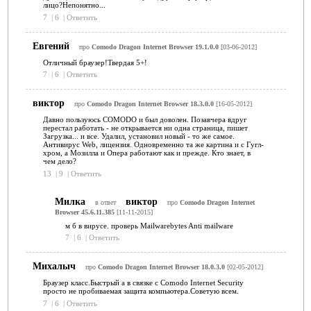
лицо?Непонятно...
7
|
6
|
Ответить
Евгений
про
Comodo Dragon Internet Browser 19.1.0.0
[03-06-2012]
Отличный браузер!Твердая 5+!
7
|
6
|
Ответить
виктор
про
Comodo Dragon Internet Browser 18.3.0.0
[16-05-2012]
Давно пользуюсь COMODO и был доволен. Позавчера вдруг
перестал работать - не открывается ни одна страница, пишет
Загрузка... и все. Удалил, установил новый - то же самое.
Антивирус Web, лицензия. Одновременно та же картина и с Гугл-
хром, а Мозилла и Опера работают как и прежде. Кто знает, в
чем дело?
13
|
9
|
Ответить
Милка
виктор
в ответ
про
Comodo Dragon Internet
Browser 45.6.11.385
[11-11-2015]
м б в вирусе. проверь Mailwarebytes Anti mailware
7
|
6
|
Ответить
Михалыч
про
Comodo Dragon Internet Browser 18.0.3.0
[02-05-2012]
Браузер класс.Быстрый а в связке с Comodo Internet Security
просто не пробиваемая защита компьютера.Советую всем.
7
|
6
|
Ответить