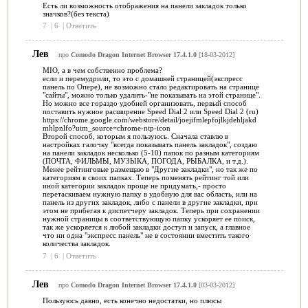
Есть ли возможность отображения на панели закладок только
значков?(без текста)
7
|
6
|
Ответить
Лев
про
Comodo Dragon Internet Browser 17.4.1.0
[18-03-2012]
MIO, а в чем собственно проблема?
если и перемудрили, то это с домашней страницей(экспресс
панель по Опере), не возможно стало редактировать на странице
"сайты", можно только удалить-"не показывать на этой странице".
Но можно все гораздо удобней организовать, первый способ
поставить нужное расширение Speed Dial 2 или Speed Dial 2 (ru)
https://chrome.google.com/webstore/detail/joejifmlepfojlkjdehljakd
mhlpnlfo?utm_source=chrome-ntp-icon
Второй способ, которым я пользуюсь. Сначала ставлю в
настройках галочку "всегда показывать панель закладок", создаю
на панели закладок несколько (5-10) папок по разным категориям
(ПОЧТА, ФИЛЬМЫ, МУЗЫКА, ПОГОДА, РЫБАЛКА, и т.д.).
Менее рейтинговые размещаю в "Другие закладки", но так же по
категориям в своих папках. Теперь поменять рейтинг той или
иной категории закладок проще не придумать,- просто
перетаскиваем нужную папку в удобную для вас область, или на
панель из других закладок, либо с панели в другие закладки, при
этом не прибегая к диспетчеру закладок. Теперь при сохранении
нужной страницы в соответствующую папку ускоряет ее поиск,
так же ускоряется к любой закладки доступ и запуск, а главное
что ни одна "экспресс панель" не в состоянии вместить такого
количества закладок.
7
|
6
|
Ответить
Лев
про
Comodo Dragon Internet Browser 17.4.1.0
[03-03-2012]
Пользуюсь давно, есть конечно недостатки, но плюсы