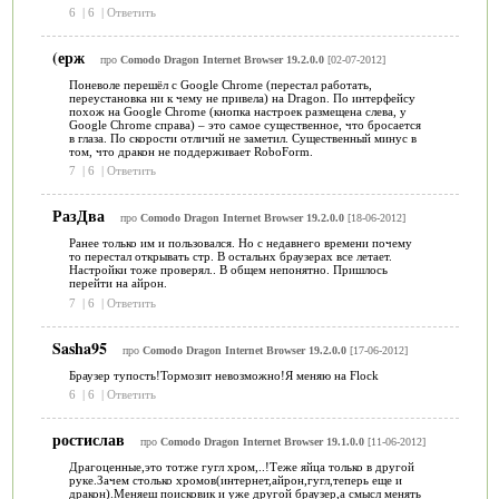
6
|
6
|
Ответить
(ерж
про
Comodo Dragon Internet Browser 19.2.0.0
[02-07-2012]
Поневоле перешёл с Google Chrome (перестал работать,
переустановка ни к чему не привела) на Dragon. По интерфейсу
похож на Google Chrome (кнопка настроек размещена слева, у
Google Chrome справа) – это самое существенное, что бросается
в глаза. По скорости отличий не заметил. Существенный минус в
том, что дракон не поддерживает RoboForm.
7
|
6
|
Ответить
РазДва
про
Comodo Dragon Internet Browser 19.2.0.0
[18-06-2012]
Ранее только им и пользовался. Но с недавнего времени почему
то перестал открывать стр. В остальнх браузерах все летает.
Настройки тоже проверял.. В общем непонятно. Пришлось
перейти на айрон.
7
|
6
|
Ответить
Sasha95
про
Comodo Dragon Internet Browser 19.2.0.0
[17-06-2012]
Браузер тупость!Тормозит невозможно!Я меняю на Flock
6
|
6
|
Ответить
ростислав
про
Comodo Dragon Internet Browser 19.1.0.0
[11-06-2012]
Драгоценные,это тотже гугл хром,..!Теже яйца только в другой
руке.Зачем столько хромов(интернет,айрон,гугл,теперь еще и
дракон).Меняеш поисковик и уже другой браузер,а смысл менять