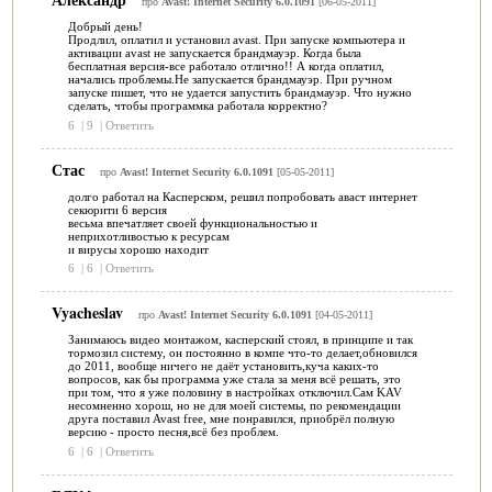
про
Avast! Internet Security 6.0.1091
[06-05-2011]
Добрый день!
Продлил, оплатил и установил avast. При запуске компьютера и
активации avast не запускается брандмауэр. Когда была
бесплатная версия-все работало отлично!! А когда оплатил,
начались проблемы.Не запускается брандмауэр. При ручном
запуске пишет, что не удается запустить брандмауэр. Что нужно
сделать, чтобы программка работала корректно?
6
|
9
|
Ответить
Стас
про
Avast! Internet Security 6.0.1091
[05-05-2011]
долго работал на Касперском, решил попробовать аваст интернет
секюрити 6 версия
весьма впечатляет своей функциональностью и
неприхотливостью к ресурсам
и вирусы хорошо находит
6
|
6
|
Ответить
Vyacheslav
про
Avast! Internet Security 6.0.1091
[04-05-2011]
Занимаюсь видео монтажом, касперский стоял, в принципе и так
тормозил систему, он постоянно в компе что-то делает,обновился
до 2011, вообще ничего не даёт установить,куча каких-то
вопросов, как бы программа уже стала за меня всё решать, это
при том, что я уже половину в настройках отключил.Сам KAV
несомненно хорош, но не для моей системы, по рекомендации
друга поставил Avast free, мне понравился, приобрёл полную
версию - просто песня,всё без проблем.
6
|
6
|
Ответить