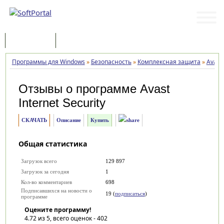
Программы
Статьи
Программы для Windows
»
Безопасность
»
Комплексная защита
»
Avast 
Отзывы о программе
Avast
Internet Security
СКАЧАТЬ
Описание
Купить
Общая статистика
Загрузок всего
129 897
Загрузок за сегодня
1
Кол-во комментариев
698
Подписавшихся на новости о
19 (
подписаться
)
программе
Оцените программу!
4.72
из 5, всего оценок -
402