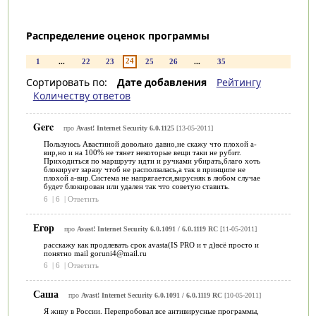
Распределение оценок программы
24
1
...
22
23
25
26
...
35
Сортировать по:
Дате добавления
Рейтингу
Количеству ответов
Gerc
про
Avast! Internet Security 6.0.1125
[13-05-2011]
Пользуюсь Авастиной довольно давно,не скажу что плохой а-
вир,но и на 100% не тянет некоторые вещи таки не рубит.
Приходиться по маршруту идти и ручками убирать,благо хоть
блокирует заразу чтоб не расползалась,а так в принципе не
плохой а-вир.Система не напрягается,вирусняк в любом случае
будет блокирован или удален так что советую ставить.
6
|
6
|
Ответить
Егор
про
Avast! Internet Security 6.0.1091 / 6.0.1119 RC
[11-05-2011]
расскажу как продлевать срок avasta(IS PRO и т д)всё просто и
понятно mail goruni4@mail.ru
6
|
6
|
Ответить
Саша
про
Avast! Internet Security 6.0.1091 / 6.0.1119 RC
[10-05-2011]
Я живу в России. Перепробовал все антивирусные программы,