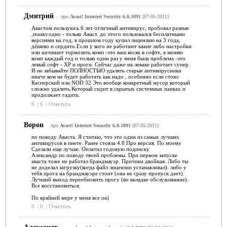
Дмитрий
про
Avast! Internet Security 6.0.1091
[07-05-2011]
Авастом пользуюсь 6 лет отличный антивирус, пробовал разные
,понял одно - только Аваст. до этого пользовался бесплатными
версиями на год, в прошлом году купил лицензию на 3 года,
дёшево и сердито.Если у кого не работают какие либо настройки
или начинает тормозить комп -это ваш косяк в софте, я меняю
комп каждый год и только один раз у меня была проблема -это
левый софт - ХР и проги. Сейчас даже на леваке работает супер.
И не забывайте ПОЛНОСТЬЮ удалять старые антивирусники
иначе ком не будет работать как надо , особенно если стоял
Касперский или NOD 32 Это вообще конкретный мусор который
сложно удалить.Который сидит в скрытых системных папках и
продолжает гадить.
6
|
6
|
Ответить
Ворон
про
Avast! Internet Security 6.0.1091
[07-05-2011]
по поводу Аваста. Я считаю, что это один из самых лучших
антивирусов в инете. Ранее стояла 4.8 Про версия. По моему
Сделали еще лучше. Оплатил годовую подписку.
Александр по поводу твоей проблемы. При первом запуске
аваста тоже не работал брандмауэр. Причина двойная. Либо ты
не доделал загрузку(когда файл лицензии устанавливал). либо у
тебя прога на брандмауэре стоит (она не сразу пропуск дает).
Лучший выход переобновить прогу (во вкладке обслуживание).
Все восстановиться.
По крайней мере у меня все ок)
6
|
6
|
Ответить
Александр