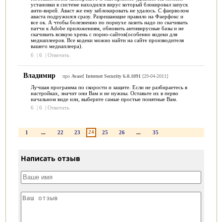
установки в системе находился вирус который блокировал запуск
анти-вирей. Аваст же ему заблокировать не удалось. С фаерволом
аваста подружился сразу. Разрешающие правило на Фаерфокс и
все ок. А чтобы болезненно по порнухе лазить надо по скачивать
патчи к Adobe приложениям, обновить антивирусные базы и не
скачивать всякую хрень с порно-сайтов(особенно кодеки для
медиаплееров. Все кодеки можно найти на сайте производителя
вашего медиаплеера).
6
|
6
|
Ответить
Владимир
про
Avast! Internet Security 6.0.1091
[29-04-2011]
Лучшая программа по скорости и защите. Если не разбираетесь в
настройках, значит они Вам и не нужны. Оставьте их в перво
начальном виде или, выберите самые простые понятные Вам.
6
|
6
|
Ответить
24
1
...
22
23
25
26
...
35
Написать отзыв