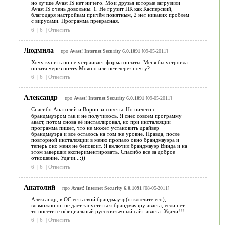
но лучше Avast IS нет ничего. Мои друзья которые загрузили
Avast IS очень довольны. 1. Не грузит ПК как Касперский,
благодаря настройкам причём понятным, 2 нет никаких проблем
с вирусами. Программа прекрасная.
6
|
6
|
Ответить
Людмила
про
Avast! Internet Security 6.0.1091
[09-05-2011]
Хочу купить но не устраивает форма оплаты. Меня бы устроила
оплата через почту.Можно или нет через почту?
6
|
6
|
Ответить
Александр
про
Avast! Internet Security 6.0.1091
[09-05-2011]
Спасибо Анатолий и Ворон за советы. Но ничего с
брандмауэром так и не получилось. Я снес совсем программу
аваст, потом снова её инсталлировал, но при инсталляции
программа пишет, что не может установить драйвер
брандмауэра и все осталось на том же уровне. Правда, после
повторной инсталляции в меню пропало окно брандмауэра и
теперь оно меня не бепокоит. Я включил брандмауэр Винда и на
этом завершил экспериментировать. Спасибо все за доброе
отношение. Удачи...:))
6
|
6
|
Ответить
Анатолий
про
Avast! Internet Security 6.0.1091
[08-05-2011]
Александр, в ОС есть свой брандмауэр(отключите его),
возможно он не дает запуститься брандмауэру аваста, если нет,
то посетите официальный русскоязычный сайт аваста. Удачи!!!
6
|
6
|
Ответить