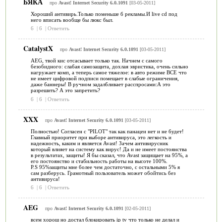
БЯКА
про
Avast! Internet Security 6.0.1091
[03-05-2011]
Хороший антивирь.Только поменьше б рекламы.И live cd под
него вписать вообще бы люкс был.
6
|
6
|
Ответить
CatalystX
про
Avast! Internet Security 6.0.1091
[03-05-2011]
AEG, твой кис отсасывает только так. Начнем с самого
безобидного: слабая самозащита, дохлая эвристика, очень сильно
нагружает комп, а теперь самое тяжелое: в авто режиме ВСЕ что
не имеет цифровой подписи помещает в слабые ограничения,
даже баннеры! В ручном задалбливает расспросами:А это
разрешить? А это запретить?
6
|
6
|
Ответить
XXX
про
Avast! Internet Security 6.0.1091
[03-05-2011]
Полностью! Согласен с "PILOT" так как панацеи нет и не будет!
Главный приоритет при выборе антивируса, это легкость и
надежность, каким и является Avast! Зачем антивирусник
который влияет на систему как вирус! Да и не имеет постоянства
в результатах, защиты! Я бы сказал, что Avast защищает на 95%, а
его постоянство и стабильность работы на высоте 100%.
P.S 95%защиты мне более чем достаточно, с остальными 5% я
сам разберусь. Грамотный пользователь может обойтись без
антивируса!
6
|
6
|
Ответить
AEG
про
Avast! Internet Security 6.0.1091
[02-05-2011]
всем хорош но достал блокировать ip tv что только не делал и