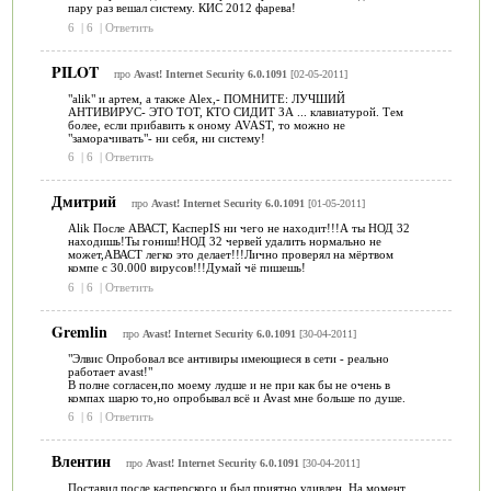
пару раз вешал систему. КИС 2012 фарева!
6
|
6
|
Ответить
PILOT
про
Avast! Internet Security 6.0.1091
[02-05-2011]
"alik" и артем, а также Alex,- ПОМНИТЕ: ЛУЧШИЙ
АНТИВИРУС- ЭТО ТОТ, КТО СИДИТ ЗА ... клавиатурой. Тем
более, если прибавить к оному AVAST, то можно не
"заморачивать"- ни себя, ни систему!
6
|
6
|
Ответить
Дмитрий
про
Avast! Internet Security 6.0.1091
[01-05-2011]
Alik После АВАСТ, КасперIS ни чего не находит!!!А ты НОД 32
находишь!Ты гониш!НОД 32 червей удалить нормально не
может,АВАСТ легко это делает!!!Лично проверял на мёртвом
компе с 30.000 вирусов!!!Думай чё пишешь!
6
|
6
|
Ответить
Gremlin
про
Avast! Internet Security 6.0.1091
[30-04-2011]
"Элвис Опробовал все антивиры имеющиеся в сети - реально
работает avast!"
В полне согласен,по моему лудше и не при как бы не очень в
компах шарю то,но опробывал всё и Avast мне больше по душе.
6
|
6
|
Ответить
Влентин
про
Avast! Internet Security 6.0.1091
[30-04-2011]
Поставил после касперского и был приятно удивлен. На момент