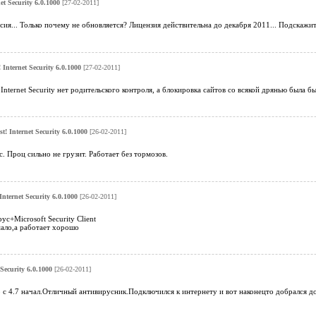
et Security 6.0.1000
[27-02-2011]
ия... Только почему не обновляется? Лицензия действительна до декабря 2011... Подскажит
 Internet Security 6.0.1000
[27-02-2011]
nternet Security нет родительского контроля, а блокировка сайтов со всякой дрянью была бы
st! Internet Security 6.0.1000
[26-02-2011]
 Проц сильно не грузит. Работает без тормозов.
Internet Security 6.0.1000
[26-02-2011]
с+Microsoft Security Client
мало,а работает хорошо
 Security 6.0.1000
[26-02-2011]
 с 4.7 начал.Отличный антивирусник.Подключился к интернету и вот наконецто добрался до