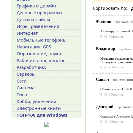
Графика и дизайн
Сортировать по:
Деловые программы
Диски и файлы
Филипп
про
Avast! In
Игры, развлечения
Антивирус хороший. Ес
Интернет
6
|
6
|
Ответить
Мобильные телефоны
Навигация, GPS
Владимир
про
Avast!
Образование, наука
Молодцы создатели Av
Рабочий стол, десктоп
Пользуюсь программой 
Разработчику
6
|
6
|
Ответить
Серверы
Саныч
Сети
про
Avast! Inte
Система
Обновился до АIS 6.0 
Текст
6
|
6
|
Ответить
Хобби, увлечения
Дмитрий
Электронные книги
про
Avast! I
ТОП-100 для Windows
Согласен с Алексеем А
6
|
6
|
Ответить