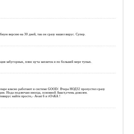
бную версию на 30 дней, так он сразу нашел вирус. Супер.
ция забугорных, плюс куча заплаток и по большей мере тупых.
 паре класно работают и системе GOOD/. Вчера НОД32 пропустил сразу
один. Нода подлючаю иногда, основной Аваст,очень доволен.
тивирус найти просто,- Avast 6 и тОчКА !