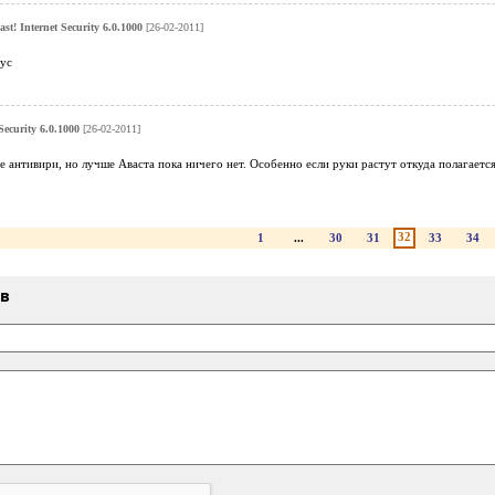
ast! Internet Security 6.0.1000
[26-02-2011]
ус
Security 6.0.1000
[26-02-2011]
е антивири, но лучше Аваста пока ничего нет. Особенно если руки растут откуда полагается
32
1
...
30
31
33
34
ыв