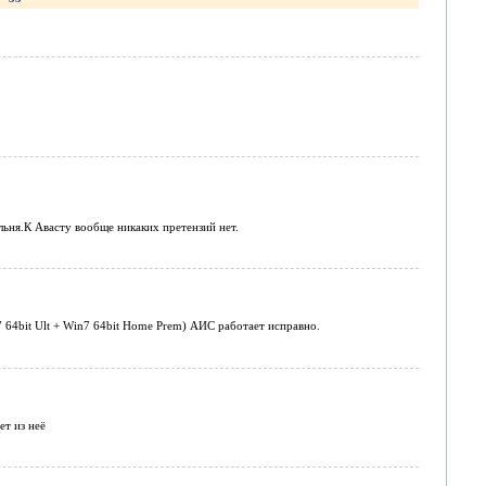
льня.К Авасту вообще никаких претензий нет.
n7 64bit Ult + Win7 64bit Home Prem) АИС работает исправно.
ет из неё