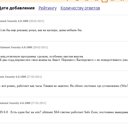
Дате добавления
Рейтингу
Количеству ответов
ternet Security 6.0.1000
[28-02-2011]
ли бы еще рекламу резал, как на каспере, цены небыло бы.
 Internet Security 6.0.1000
[28-02-2011]
asta,отличную программу сделали, особенно шестая версия.
два года,перевел все свои компы на Аваст. Перешел с Касперского с не поворотливого уво
rnet Security 6.0.1000
[27-02-2011]
- всё ровно, работает как часы. Глюков не заметил. На обеих системах где установлено (Wi
nternet Security 6.0.1000
[27-02-2011]
IS 6.0 . Есть один баг на win7 ultimate Х64 глючно работает Safe Zone, постоянно выкидыва