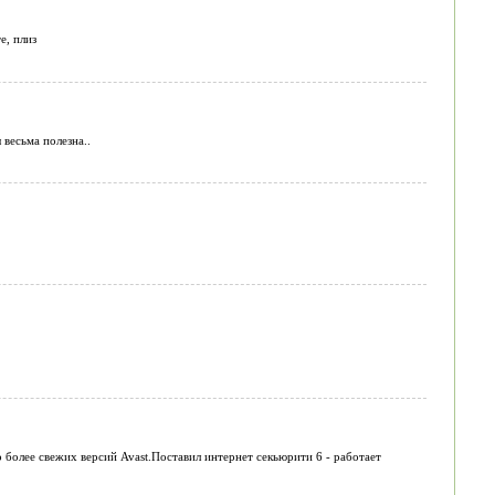
е, плиз
 весьма полезна..
 более свежих версий Avast.Поставил интернет секьюрити 6 - работает