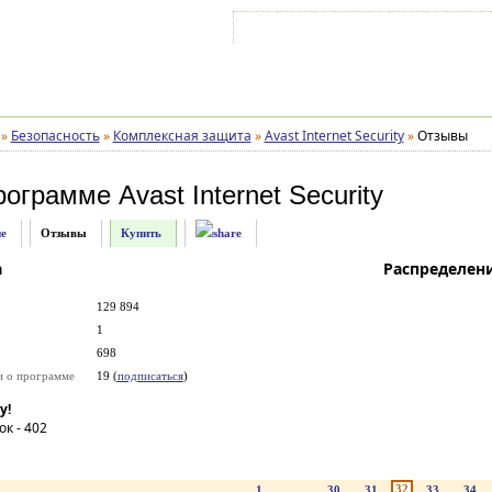
Войти на аккаунт
Зарегистрироваться
»
Безопасность
»
Комплексная защита
»
Avast Internet Security
»
Отзывы
рограмме
Avast Internet Security
е
Отзывы
Купить
а
Распределен
129 894
1
698
и о программе
19 (
подписаться
)
у!
ок -
402
32
1
...
30
31
33
34