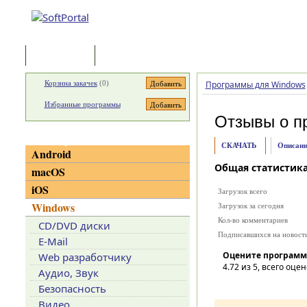
Программы
Статьи
Корзина закачек
(
0
)
Программы для Windows
Избранные программы
Отзывы о п
Категории
СКАЧАТЬ
Описани
Android
Общая статистик
macOS
iOS
Загрузок всего
Windows
Загрузок за сегодня
Кол-во комментариев
CD/DVD диски
Подписавшихся на новост
E-Mail
Оцените программ
Web разработчику
4.72
из 5, всего оцен
Аудио, Звук
Безопасность
Видео