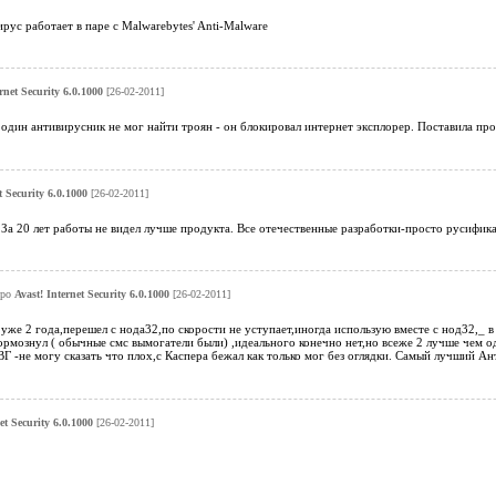
рус работает в паре с Malwarebytes' Anti-Malware
rnet Security 6.0.1000
[26-02-2011]
один антивирусник не мог найти троян - он блокировал интернет эксплорер. Поставила про
t Security 6.0.1000
[26-02-2011]
За 20 лет работы не видел лучше продукта. Все отечественные разработки-просто русифика
про
Avast! Internet Security 6.0.1000
[26-02-2011]
е 2 года,перешел с нода32,по скорости не уступает,иногда использую вместе с нод32,_ в
ормознул ( обычные смс вымогатели были) ,идеального конечно нет,но всеже 2 лучше чем 
Г -не могу сказать что плох,с Каспера бежал как только мог без оглядки. Самый лучший Ан
et Security 6.0.1000
[26-02-2011]