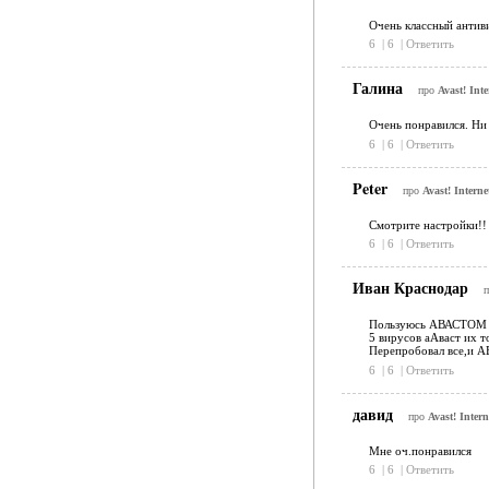
Очень классный антиви
6
|
6
|
Ответить
Галина
про
Avast! Inte
Очень понравился. Ни 
6
|
6
|
Ответить
Peter
про
Avast! Interne
Смотрите настройки!! 
6
|
6
|
Ответить
Иван Краснодар
Пользуюсь АВАСТОМ уж
5 вирусов аАваст их т
Перепробовал все,и АВ
6
|
6
|
Ответить
давид
про
Avast! Intern
Мне оч.понравился
6
|
6
|
Ответить