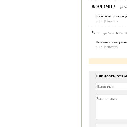
ВЛАДИМИР
про
Av
Очень плохой антивир
6
|
6
|
Ответить
Лан
про
Avast! Internet 
На компе стояли разны
6
|
6
|
Ответить
Написать отз