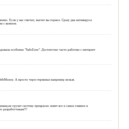
енно. Если у вас глючит, значит вы тормоз. Сразу два антивируса
ии с компом.
адовала особенно "SafeZone". Достаточно часто работаю с интернет
WebMoney. А просто через терминал например нельзя.
кам,не грузит систему прекрасно ловит все и самое главное в
о разработчикам!!!