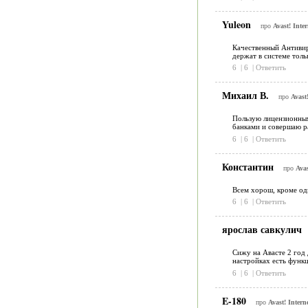
Yuleon
про
Avast! Inter
Качественный Антивиру
держат в системе толь
6
|
6
|
Ответить
Михаил В.
про
Avast!
Пользую лицензионным 
банками и совершаю р
6
|
6
|
Ответить
Константин
про
Avas
Всем хорош, кроме од
6
|
6
|
Ответить
ярослав савкулич
Сижу на Авасте 2 год 
настройках есть функ
6
|
6
|
Ответить
E-180
про
Avast! Intern