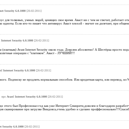
net Security 6.0.1000
[26-02-2011]
с для толковых, умных людей, ценящих свое время. Аваст ни с чем не глючит, работает отм
ко идиоты. Если кто-то пишет что антивирус Аваст плохой - значит он дилетант, при общен
 Internet Security 6.0.1000
[26-02-2011]
(платным) Avast Internet Security около года. Доволен абсолютно! А Шестёрка просто пор
азличные операции с "платиком". Аваст - ЛУЧШИЙ!!!
t! Internet Security 6.0.1000
[26-02-2011]
ного. Подписку не продлить нормальным способом. Или кредитная карта, или перевод, ил 
про
Avast! Internet Security 6.0.1000
[26-02-2011]
до этого был Професионал год как уже Интернет Секюрити,доволен и благодарен разработчи
ция сканирование при загрузке Виндовса,очень удобно и сделано проффесионально!!!Спасиб
et Security 6.0.1000
[26-02-2011]