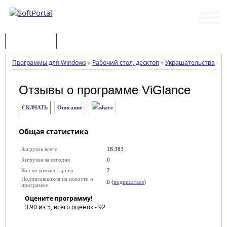
Программы
Статьи
Программы для Windows
»
Рабочий стол, десктоп
»
Украшательства
»
Vi
Отзывы о программе
ViGlance
СКАЧАТЬ
Описание
Общая статистика
Загрузок всего
18 383
Загрузок за сегодня
0
Кол-во комментариев
2
Подписавшихся на новости о
0 (
подписаться
)
программе
Оцените программу!
3.90
из 5, всего оценок -
92