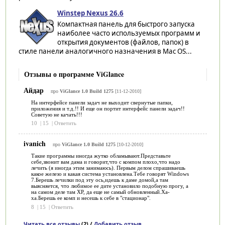
Winstep Nexus 26.6
Компактная панель для быстрого запуска
наиболее часто используемых программ и
открытия документов (файлов, папок) в
стиле панели аналогичного назначения в Mac OS...
Отзывы о программе ViGlance
Айдар
про
ViGlance 1.0 Build 1275
[11-12-2010]
На интерфейсе панели задач не выходит свернутые папки,
приложения и т.д.!! И еще он портит интерфейс панели задач!!
Советую не качать!!!
10
|
15
|
Ответить
ivanich
про
ViGlance 1.0 Build 1275
[10-12-2010]
Такие программы иногда жутко обламывают.Представьте
себе,звонит вам дама и говорит,что с компом плохо,что надо
лечить (я иногда этим занимаюсь). Первым делом спрашиваешь
какое железо и какая система установлена.Тебе говорят Windows
7.Берешь лечилки под эту ось,идешь к даме домой,а там
выясняется, что любимое ее дите установило подобную прогу, а
на самом деле там XP, да еще не самый обновленный.Ха-
ха.Берешь ее комп и несешь к себе в "стационар".
8
|
15
|
Ответить
Читать все отзывы
(2) /
Добавить отзыв