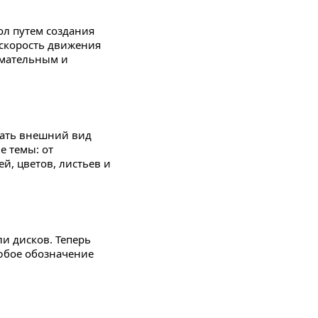
л путем создания
 скорость движения
имательным и
вать внешний вид
е темы: от
й, цветов, листьев и
и дисков. Теперь
юбое обозначение