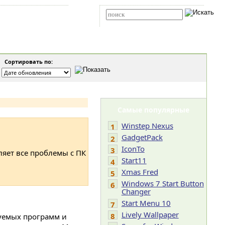
Карта сайта
RSS
Расширенный поиск
Сортировать по:
Самые популярные
Winstep Nexus
1
GadgetPack
2
IconTo
3
ляет все проблемы с ПК
Start11
4
Xmas Fred
5
Windows 7 Start Button
6
Changer
Start Menu 10
7
Lively Wallpaper
8
зуемых программ и