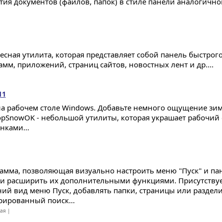
тия документов (файлов, папок) в стиле панели аналогично
есная утилита, которая представляет собой панель быстрого
амм, приложений, страниц сайтов, новостных лент и др....
11
на рабочем столе Windows. Добавьте немного ощущение з
opSnowOK - небольшой утилиты, которая украшает рабочи
нками...
амма, позволяющая визуально настроить меню "Пуск" и па
 и расширить их дополнительными функциями. Присутству
ий вид меню Пуск, добавлять папки, страницы или раздели
рированный поиск...
ная |