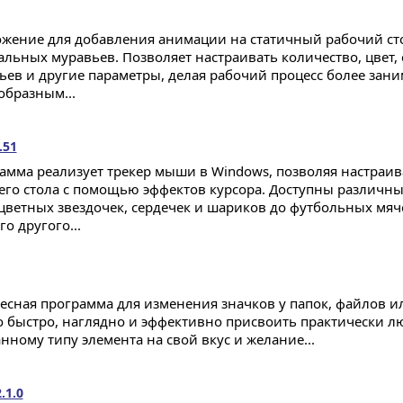
жение для добавления анимации на статичный рабочий сто
альных муравьев. Позволяет настраивать количество, цвет,
ьев и другие параметры, делая рабочий процесс более зан
образным...
.51
амма реализует трекер мыши в Windows, позволяя настраи
его стола с помощью эффектов курсора. Доступны различны
цветных звездочек, сердечек и шариков до футбольных мяче
о другого...
есная программа для изменения значков у папок, файлов ил
 быстро, наглядно и эффективно присвоить практически л
нному типу элемента на свой вкус и желание...
.1.0