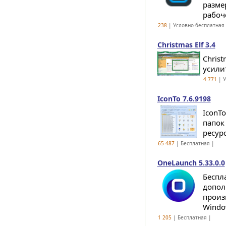
разме
рабоче
238
| Условно-бесплатная
Christmas Elf 3.4
Christ
усили
4 771
| У
IconTo 7.6.9198
IconT
папок
ресурс
65 487
| Бесплатная |
OneLaunch 5.33.0.0
Беспл
допол
произ
Windo
1 205
| Бесплатная |