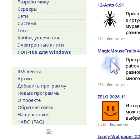
Разработчику
12-Ants 6.91
Серверы
Прило
Сети
вирту
Система
мурав
Текст
разно
Хобби, увлечения
979
| Бесплатная |
Электронные книги
MagicMouseTrails 4
ТОП-100 для Windows
Прогр
Сервисы
рабоч
RSS ленты
разно
многог
Архив
Добавить программу
987
| Бесплатная |
Новые программы
ZELO 2026.11
О проекте
Интер
Обратная связь
можно
Наши кнопки
выбра
ЧАВО (FAQ)
5 596
| Бесплатная |
Lively Wallpaper 2.2