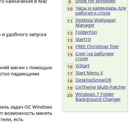
Snow for Windows
го назначения в Mac
9
Часы и календарь для
10
рабочего стола
Desktop Wallpaper
11
Manager
FolderFon
12
 и удобного запуска
Start10
13
FREE Christmas Tree
14
Снег на рабочем
15
столе
ViStart
16
имней магии с помощью
Start Menu X
й стол падающими
17
DesktopSnowOK
18
UxTheme Multi-Patcher
19
Windows 7 Folder
20
Background Changer
нель задач ОС Windows
ет возможность менять
тели, есть