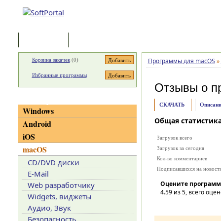
Программы
Статьи
Корзина закачек
(
0
)
Программы для macOS
»
Избранные программы
Отзывы о п
Категории
СКАЧАТЬ
Описани
Windows
Общая статистик
Android
iOS
Загрузок всего
macOS
Загрузок за сегодня
Кол-во комментариев
CD/DVD диски
Подписавшихся на новост
E-Mail
Оцените программ
Web разработчику
4.59
из 5, всего оцен
Widgets, виджеты
Аудио, Звук
Безопасность