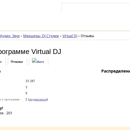
Войти на аккаунт
Зарегистрироваться
Аудио, Звук
»
Микшеры, DJ Студии
»
Virtual DJ
»
Отзывы
рограмме
Virtual DJ
е
Отзывы
а
Распределен
33 287
3
9
и о программе
2 (
подписаться
)
у!
ок -
201