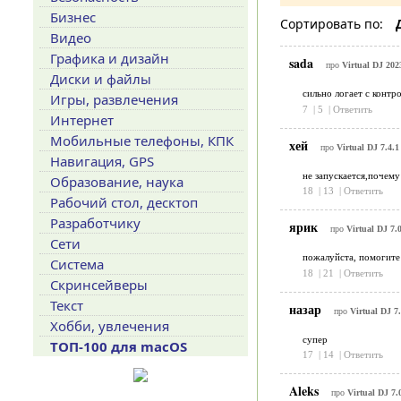
Бизнес
Сортировать по:
Видео
Графика и дизайн
sada
про
Virtual DJ 20
Диски и файлы
сильно логает с контр
Игры, развлечения
7
|
5
|
Ответить
Интернет
Мобильные телефоны, КПК
хей
про
Virtual DJ 7.4.
Навигация, GPS
не запускается,почему
Образование, наука
18
|
13
|
Ответить
Рабочий стол, десктоп
Разработчику
ярик
про
Virtual DJ 7.
Сети
пожалуйста, помогите
Система
18
|
21
|
Ответить
Скринсейверы
Текст
назар
про
Virtual DJ 7
Хобби, увлечения
супер
ТОП-100 для macOS
17
|
14
|
Ответить
Aleks
про
Virtual DJ 7.