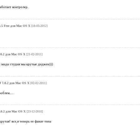
аботает контролер.
0.5 Free для Mac OS X
[18-03-2012]
7.0.2 для Mac OS X
[21-02-2011]
м миди студия мы крутые диджеи)))
J 7.0.2 для Mac OS X
[02-02-2011]
облем....
7.0.2 для Mac OS X
[23-12-2010]
рутая! все,я теперь ее фанат типа