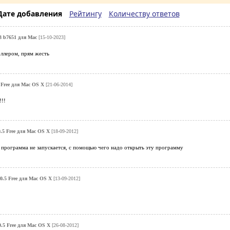
Дате добавления
Рейтингу
Количеству ответов
23 b7651 для Mac
[15-10-2023]
оллером, прям жесть
1 Free для Mac OS X
[21-06-2014]
!!!
0.5 Free для Mac OS X
[18-09-2012]
 программа не запускается, с помощью чего надо открыть эту программу
.0.5 Free для Mac OS X
[13-09-2012]
0.5 Free для Mac OS X
[26-08-2012]