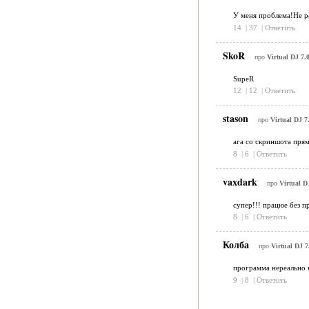
У меня проблема!Не р
14
|
37
|
Ответить
SkoR
про
Virtual DJ 7.
SupeR
12
|
12
|
Ответить
stason
про
Virtual DJ 
ага со скриншота пря
8
|
6
|
Ответить
vaxdark
про
Virtual D
супер!!! працюе без пр
8
|
6
|
Ответить
Колба
про
Virtual DJ 
программа нереально к
9
|
8
|
Ответить