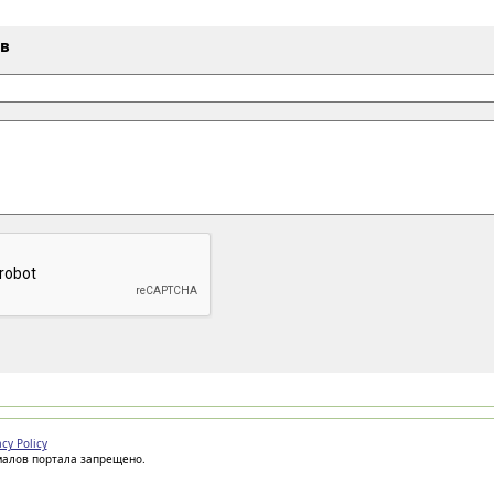
ыв
acy Policy
иалов портала запрещено.