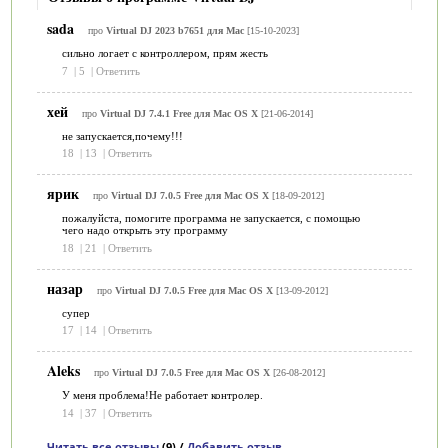
sada
про
Virtual DJ 2023 b7651 для Mac
[15-10-2023]
сильно логает с контроллером, прям жесть
7
|
5
|
Ответить
хей
про
Virtual DJ 7.4.1 Free для Mac OS X
[21-06-2014]
не запускается,почему!!!
18
|
13
|
Ответить
ярик
про
Virtual DJ 7.0.5 Free для Mac OS X
[18-09-2012]
пожалуйста, помогите программа не запускается, с помощью
чего надо открыть эту программу
18
|
21
|
Ответить
назар
про
Virtual DJ 7.0.5 Free для Mac OS X
[13-09-2012]
супер
17
|
14
|
Ответить
Aleks
про
Virtual DJ 7.0.5 Free для Mac OS X
[26-08-2012]
У меня проблема!Не работает контролер.
14
|
37
|
Ответить
Читать все отзывы
(9) /
Добавить отзыв