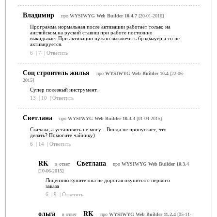
Владимир
про
WYSIWYG Web Builder 10.4.7
[20-01-2016]
Программа нормальная после активации работает только на
английском,на руский ставиш при работе постоянно
выкидывает.При активации нужно выключить брэдмауер,а то не
активируется.
6
|
7
|
Ответить
Соц строитель жилья
про
WYSIWYG Web Builder 10.4
[22-06-
2015]
Супер полезный инструмент.
13
|
10
|
Ответить
Светлана
про
WYSIWYG Web Builder 10.3.3
[01-04-2015]
Скачала, а установить не могу... Винда не пропускает, что
делать? Помогите чайнику)
6
|
14
|
Ответить
RK
Светлана
в ответ
про
WYSIWYG Web Builder 10.3.4
[10-06-2015]
Лицензию купите она не дорогая окупится с первого
заказа
6
|
9
|
Ответить
ольга
RK
в ответ
про
WYSIWYG Web Builder 11.2.4
[05-11-