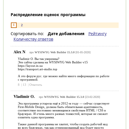
Распределение оценок программы
1
2
Сортировать по:
Дате добавления
Рейтингу
Количеству ответов
Alex N
про
WYSIWYG Web Builder 15.3.0
[01-05-2020]
Vladimir O. Вы так уверенны?
Эти сайты сделаны на WYSIWYG Web Builder v15
https://layout.in.ua
https://transport.art-studio.top
А это форум рус. где можно найти много информации по работе
с программой.
8
|
13
|
Ответить
Vladimir O.
про
WYSIWYG Web Builder 15.3.0
[23-02-2020]
Эта программа устарела ещё в 2012-м году — сейчас существует
First-Mobile Design, должна быть обязательная адаптивность,
соответствие постоянно меняющимся свойствам HTML / CSS в
браузерах. И очень много разных тонкостей, которые не сможет
охватить одна программа.
Также данной программы не хватит, чтобы создать рабочий код
во всех браузерах, так как сгенерированный код будет просто