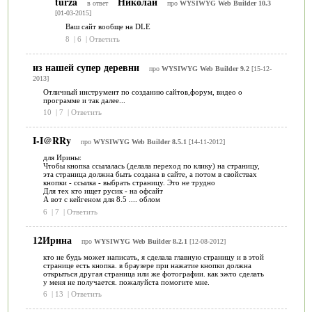
turza
Николай
в ответ
про
WYSIWYG Web Builder 10.3
[01-03-2015]
Ваш сайт вообще на DLE
8
|
6
|
Ответить
из нашей супер деревни
про
WYSIWYG Web Builder 9.2
[15-12-
2013]
Отличный инструмент по созданию сайтов,форум, видео о
программе и так далее...
10
|
7
|
Ответить
I-I@RRy
про
WYSIWYG Web Builder 8.5.1
[14-11-2012]
для Ирины:
Чтобы кнопка ссылалась (делала переход по клику) на страницу,
эта страница должна быть создана в сайте, а потом в свойствах
кнопки - ссылка - выбрать страницу. Это не трудно
Для тех кто ищет русик - на офсайт
А вот с кейгеном для 8.5 .... облом
6
|
7
|
Ответить
12Ирина
про
WYSIWYG Web Builder 8.2.1
[12-08-2012]
кто не будь может написать, я сделала главную страницу и в этой
странице есть кнопка. в браузере при нажатие кнопки должна
открыться другая страница или же фотографии. как эжто сделать
у меня не получается. пожалуйста помогите мне.
6
|
13
|
Ответить