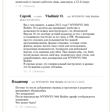
неактуален и сможет работать лишь, максимум, в 12-й опере.
7
|
8
|
Ответить
Сергей
Vladimir O.
в ответ
про
WYSIWYG Web Builder
16.4.1
[02-08-2021]
Вы о чем пишите, в каком 2012 году? WYSIWYG Web
Builder 16 в десяток раз превышает удобство и
возможности всяких конструкторов с их абонплатой.
Версия 16 это вообще лучший редактор из тех с которыми
я сталкивался тем более за его цену в 59$. Функционал
просто огромен для пользователя без знаний
программирования, формы отправки, готовые сетки
флексы, можно писать свои стили или использовать
встроенные возможности, breakpoint для мобильной
версии, есть админка для сайта. При знании php, css, html,
mysql можно писать свой код, подключать свои стили, или
разрабатывать свои расширения для WYSIWYG Web
Builder.
В умелых руках это универсальный инструмент, в кривых
это булыжник в руках обезьяны.
13
|
4
|
Ответить
Владимир
про
WYSIWYG Web Builder 11.5.0
[20-12-2016]
Почему-то после добавления страниц и просмотре в редакторе
выскакивает абракодабра.
Это раздражает.
После перезагрузки WYSIWYG Web Builder шрифт отображается
нормально.
Что может быть?
9
|
23
|
Ответить