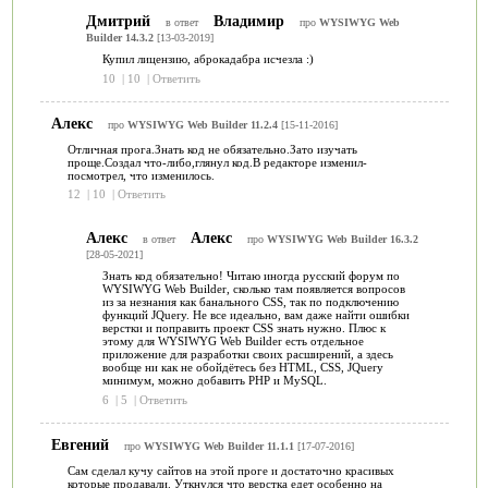
Дмитрий
Владимир
в ответ
про
WYSIWYG Web
Builder 14.3.2
[13-03-2019]
Купил лицензию, аброкадабра исчезла :)
10
|
10
|
Ответить
Алекс
про
WYSIWYG Web Builder 11.2.4
[15-11-2016]
Отличная прога.Знать код не обязательно.Зато изучать
проще.Создал что-либо,глянул код.В редакторе изменил-
посмотрел, что изменилось.
12
|
10
|
Ответить
Алекс
Алекс
в ответ
про
WYSIWYG Web Builder 16.3.2
[28-05-2021]
Знать код обязательно! Читаю иногда русский форум по
WYSIWYG Web Builder, сколько там появляется вопросов
из за незнания как банального CSS, так по подключению
функций JQuery. Не все идеально, вам даже найти ошибки
верстки и поправить проект CSS знать нужно. Плюс к
этому для WYSIWYG Web Builder есть отдельное
приложение для разработки своих расширений, а здесь
вообще ни как не обойдётесь без HTML, CSS, JQuery
минимум, можно добавить PHP и MySQL.
6
|
5
|
Ответить
Евгений
про
WYSIWYG Web Builder 11.1.1
[17-07-2016]
Сам сделал кучу сайтов на этой проге и достаточно красивых
которые продавали. Уткнулся что верстка едет особенно на