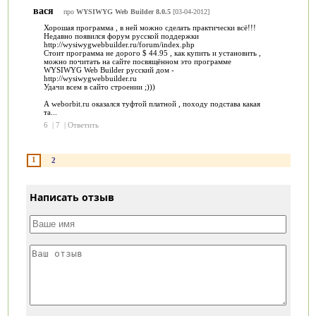
вася
про
WYSIWYG Web Builder 8.0.5
[03-04-2012]
Хорошая программа , в ней можно сделать практически всё!!!
Недавно появился форум русской поддержки
http://wysiwygwebbuilder.ru/forum/index.php
Стоит программа не дорого $ 44.95 , как купить и установить ,
можно почитать на сайте посвящённом это программе
WYSIWYG Web Builder русский дом -
http://wysiwygwebbuilder.ru
Удачи всем в сайто строении ;)))
А weborbit.ru оказался туфтой платной , походу подстава какая
та...
6
|
7
|
Ответить
1
2
Написать отзыв