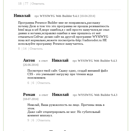
18
|
77
|
Ответить
Николай
про
WYSIWYG Web Builder 9.4.1
[18-04-2014]
Программа Presence Builder мне не понравилась,расскажу
почему.Дело в том что это программа не прошла релевантность
html кода в utf-8,море ошибок,я с ней просто намучился,не спал
днями и ночами,исправлял ошибки и мне пришлось от неё
отказаться.Сейчас делаю сайт на другой программе WYSIWYG
пока всё нормально,можете посмотреть-http://radiorodot.ru НЕ
используйте программу Presence намучаетесь.
8
|
14
|
Ответить
Антон
Николай
в ответ
про
WYSIWYG Web Builder 9.4.3
[26-06-2014]
Посмотрел твой сайт. Скажу одно, создай внешний файл
CSS - это уменьшит нагрузку при чтении кода
поисковиком.
6
|
6
|
Ответить
Роман
Николай
в ответ
про
WYSIWYG Web Builder 9.4.3
[18-07-2014]
Николай, Ваша рукожопость на лицо. Причины лишь в
этом.
Даже сайт отцентрировать не мог. Но губительный
коммент впихнул.
9
|
6
|
Ответить