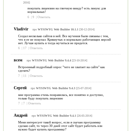
2016]
покупать лицензию на глючную винду? есть линукс для
нормальных!
6
|
9
|
Ответить
Vladivir
про
WYSIWYG Web Builder 10.1.1
[30-12-2014]
Создал несколько сайтов в ней. Все мучения были связаны с тем,
что я ее не покупал. Крякнутых и нормально работающих версий
нет. Лучше купить и тогда мучиться не придется.
6
|
17
|
Ответить
всем
про
WYSIWYG Web Builder 9.4.4
[23-10-2014]
Встроенный подробный опрос "чего не хватает на сайте" как
сделать?
7
|
11
|
Ответить
Сергей
про
WYSIWYG Web Builder 9.4.3
[25-07-2014]
мне программа очень понравилась, все понятно и доступно,
только буду покупать лицензию
7
|
7
|
Ответить
Андрей
про
WYSIWYG Web Builder 9.4.1
[26-05-2014]
Меня интересует такой вопрос, если я скачаю программку
сделаю сайт, то через 30 дней этот сайт будет работать или
нужно будет купить программку?