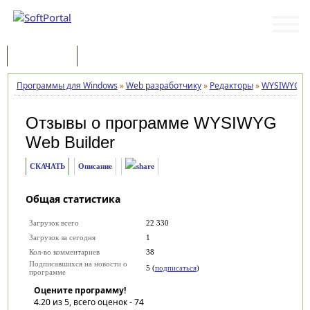
Программы
Статьи
Программы для Windows
»
Web разработчику
»
Редакторы
»
WYSIWYG We
Отзывы о программе
WYSIWYG
Web Builder
СКАЧАТЬ
Описание
Общая статистика
Загрузок всего
22 330
Загрузок за сегодня
1
Кол-во комментариев
38
Подписавшихся на новости о
5 (
подписаться
)
программе
Оцените программу!
4.20
из 5, всего оценок -
74