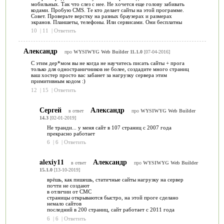
мобильных. Так что слез с нее. Не хочется еще голову забивать
кодами. Пробую CMS. Те кто делает сайты на этой программе.
Совет. Проверьте верстку на разных браузерах и размерах
экранов. Планшеты, телефоны. Или сервисами. Они бесплатны
10
|
11
|
Ответить
Александр
про
WYSIWYG Web Builder 11.1.0
[07-04-2016]
С этим дер*мом вы не когда не научитесь писать сайты + прога
только для одностраничников не более, создадите много страниц
ваш хостер просто вас забанет за нагрузку сервера этим
примитивным кодом :)
12
|
15
|
Ответить
Сергей
Александр
в ответ
про
WYSIWYG Web Builder
14.3
[02-01-2019]
Не транди... у меня сайт в 107 страниц с 2007 года
прекрасно работает
6
|
6
|
Ответить
alexiy11
Александр
в ответ
про
WYSIWYG Web Builder
15.1.0
[13-10-2019]
врёшь, как пишешь, статичные сайты нагрузку на сервер
почти не создают
в отличии от СМС
страницы открываются быстро, на этой проге сделано
немало сайтов
последний в 200 страниц, сайт работает с 2011 года
6
|
6
|
Ответить