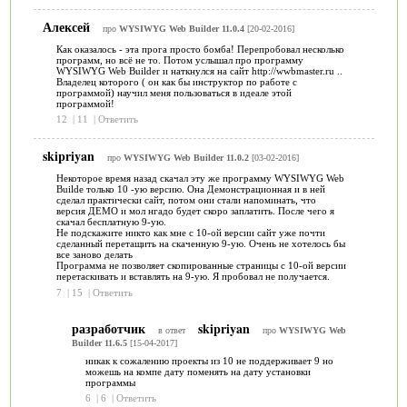
Алексей
про
WYSIWYG Web Builder 11.0.4
[20-02-2016]
Как оказалось - эта прога просто бомба! Перепробовал несколько
программ, но всё не то. Потом услышал про программу
WYSIWYG Web Builder и наткнулся на сайт http://wwbmaster.ru ..
Владелец которого ( он как бы инструктор по работе с
программой) научил меня пользоваться в идеале этой
программой!
12
|
11
|
Ответить
skipriyan
про
WYSIWYG Web Builder 11.0.2
[03-02-2016]
Некоторое время назад скачал эту же программу WYSIWYG Web
Builde только 10 -ую версию. Она Демонстрационная и в ней
сделал практически сайт, потом они стали напоминать, что
версия ДЕМО и мол нгадо будет скоро заплатить. После чего я
скачал бесплатную 9-ую.
Не подскажите никто как мне с 10-ой версии сайт уже почти
сделанный перетащить на скаченную 9-ую. Очень не хотелось бы
все заново делать
Программа не позволяет скопированные страницы с 10-ой версии
перетаскивать и вставлять на 9-ую. Я пробовал не получается.
7
|
15
|
Ответить
разработчик
skipriyan
в ответ
про
WYSIWYG Web
Builder 11.6.5
[15-04-2017]
никак к сожалению проекты из 10 не поддерживает 9 но
можешь на компе дату поменять на дату установки
программы
6
|
6
|
Ответить