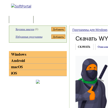
Программы
Статьи
Корзина закачек
(
0
)
Программы для Windows
Избранные программы
Скачать WY
СКАЧАТЬ
Описани
Категории
Windows
Android
macOS
iOS