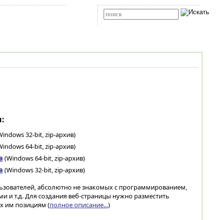
Карта сайта
RSS
Расширенный поиск
:
indows 32-bit, zip-архив)
indows 64-bit, zip-архив)
а
(Windows 64-bit, zip-архив)
а
(Windows 32-bit, zip-архив)
льзователей, абсолютно не знакомых с программированием,
и и т.д. Для создания веб-страницы нужно разместить
 им позициям (
полное описание...
)