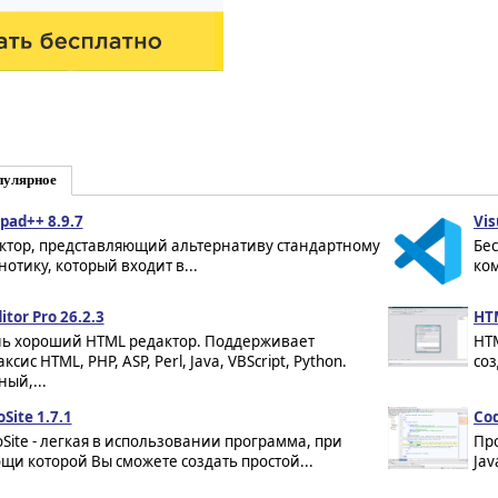
пулярное
pad++ 8.9.7
Vis
ктор, представляющий альтернативу стандартному
Бе
нотику, который входит в...
ком
tor Pro 26.2.3
HTM
ь хороший HTML редактор. Поддерживает
HTM
ксис HTML, PHP, ASP, Perl, Java, VBScript, Python.
соз
ный,...
Site 1.7.1
Cod
oSite - легкая в использовании программа, при
Пр
щи которой Вы сможете создать простой...
Jav