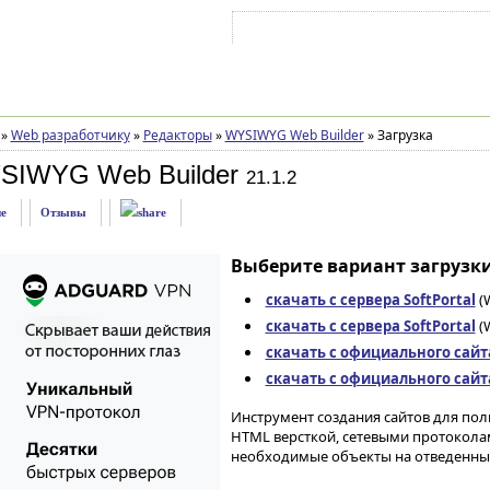
Войти на аккаунт
Зарегистрироваться
»
Web разработчику
»
Редакторы
»
WYSIWYG Web Builder
»
Загрузка
SIWYG Web Builder
21.1.2
е
Отзывы
Выберите вариант загрузки
скачать с сервера SoftPortal
(W
скачать с сервера SoftPortal
(W
скачать с официального сайт
скачать с официального сайт
Инструмент создания сайтов для по
HTML версткой, сетевыми протоколам
необходимые объекты на отведенных