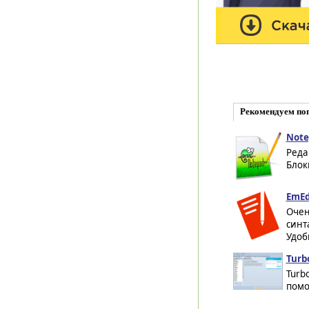
Рекомендуем по
Note
Реда
Блок
EmEdi
Очен
синта
Удоб
Turbo
Turb
помо