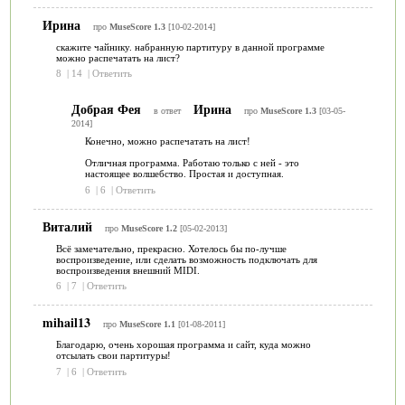
Ирина
про
MuseScore 1.3
[10-02-2014]
скажите чайнику. набранную партитуру в данной программе
можно распечатать на лист?
8
|
14
|
Ответить
Добрая Фея
Ирина
в ответ
про
MuseScore 1.3
[03-05-
2014]
Конечно, можно распечатать на лист!
Отличная программа. Работаю только с ней - это
настоящее волшебство. Простая и доступная.
6
|
6
|
Ответить
Виталий
про
MuseScore 1.2
[05-02-2013]
Всё замечательно, прекрасно. Хотелось бы по-лучше
воспроизведение, или сделать возможность подключать для
воспроизведения внешний MIDI.
6
|
7
|
Ответить
mihail13
про
MuseScore 1.1
[01-08-2011]
Благодарю, очень хорошая программа и сайт, куда можно
отсылать свои партитуры!
7
|
6
|
Ответить