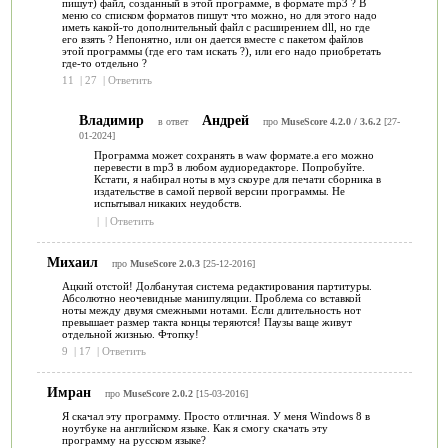
пишут) файл, созданный в этой программе, в формате mp3 ? В
меню со списком форматов пишут что можно, но для этого надо
иметь какой-то дополнительный файл с расширением dll, но где
его взять ? Непонятно, или он дается вместе с пакетом файлов
этой программы (где его там искать ?), или его надо приобретать
где-то отдельно ?
11
|
27
|
Ответить
Владимир
Андрей
в ответ
про
MuseScore 4.2.0 / 3.6.2
[27-
01-2024]
Программа может сохранять в waw формате.а его можно
перевести в mp3 в любом аудиоредакторе. Попробуйте.
Кстати, я набирал ноты в муз скоуре для печати сборника в
издательстве в самой первой версии программы. Не
испытывал никаких неудобств.
|
|
Ответить
Михаил
про
MuseScore 2.0.3
[25-12-2016]
Ацкий отстой! Долбанутая система редактирования партитуры.
Абсолютно неочевидные манипуляции. Проблема со вставкой
ноты между двумя смежными нотами. Если длительность нот
превышает размер такта концы теряются! Паузы ваще живут
отдельной жизнью. Фтопку!
9
|
17
|
Ответить
Имран
про
MuseScore 2.0.2
[15-03-2016]
Я скачал эту программу. Просто отличная. У меня Windows 8 в
ноутбуке на английском языке. Как я смогу скачать эту
программу на русском языке?