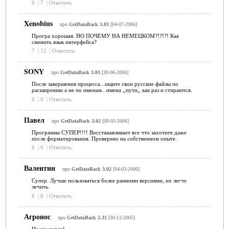
6
|
7
|
Ответить
Xenobius
про
GetDataBack 3.03
[04-07-2006]
Програ хорошая. НО ПОЧЕМУ НА НЕМЕЦКОМ?!?!?! Как
сменить язык интерфейса?
7
|
12
|
Ответить
SONY
про
GetDataBack 3.03
[30-06-2006]
После завершения процесса...ищите свои русские файлы по
расширению а не по именам...имена ,,пути,, как раз и стираются.
6
|
6
|
Ответить
Павел
про
GetDataBack 3.02
[09-03-2006]
Программа СУПЕР!!!! Восстанавливает все что захотите даже
после форматирования. Проверено на собственном опыте.
6
|
6
|
Ответить
Валентин
про
GetDataBack 3.02
[04-03-2006]
Супер. Лучше пользоваться более ранними версиями, их легче
лечить.
6
|
6
|
Ответить
Агронос
про
GetDataBack 2.31
[30-12-2005]
Прога супер!