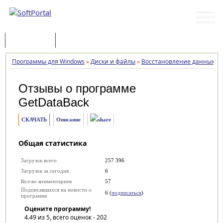
Программы
Статьи
Программы для Windows
»
Диски и файлы
»
Восстановление данных
»
Отзывы о программе
GetDataBack
СКАЧАТЬ
Описание
Общая статистика
Загрузок всего
257 396
Загрузок за сегодня
6
Кол-во комментариев
57
Подписавшихся на новости о
6 (
подписаться
)
программе
Оцените программу!
4.49
из 5, всего оценок -
202