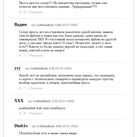
Прога просто супер!!! Из множества программ, только она
помогла мне восстановить данные...Урррррааааа!!!!!
6
|
6
|
Ответить
Вадим
про
GetDataBack 3.40
[30-07-2008]
Супер прога, все восстановила нажатием одной кнопки, вывела
список файлов и пакок как оно было раньше, даже имена не
изковеркала! НО! Я счастливый начал копировть файлы на другой
диск, а она мне: вводи ключ! О ужас! Помогите, может у кого
есть?? Ключи от более ранних версий не подходят, а это самая
новая, ключей в нете не нашел!
6
|
7
|
Ответить
yyy
про
GetDataBack 3.32
[01-05-2008]
Ацтой. всё на английском. непонятно куда тыкать, что нажимать.
а сидеть с техническим словарём и переводить каждую строчку
вообще идиотизм. в общем, наитупейшая прога
6
|
7
|
Ответить
XXX
про
GetDataBack 3.32
[29-01-2008]
podskazhite kak naiti russifiacyu.
6
|
6
|
Ответить
Diab1o
про
GetDataBack 3.03
[29-07-2006]
[Xenobius]там есть в меню смена языка