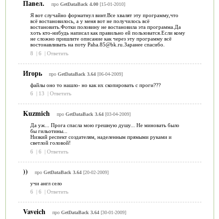
Павел.
про
GetDataBack 4.00
[15-01-2010]
Я вот случайно форматнул винт.Все хвалят эту программу,что
всё востановилось, а у меня вот не получилось всё
востановить.Фотки половину не востановила эта программа.Да
хоть кто-нибудь написал как правильно ей пользоватся.Если кому
не сложно пришлите описание как через эту программу всё
востонавливать на поту Paha.85@bk.ru.Заранее спасибо.
8
|
6
|
Ответить
Игорь
про
GetDataBack 3.64
[06-04-2009]
файлы оно то нашло- но как их скопировать с проги???
6
|
13
|
Ответить
Kuzmich
про
GetDataBack 3.64
[03-04-2009]
Да уж... Прога спасла мою грешную душу... Не миновать было
бы гильотины...
Низкий респект создателям, наделенным прямыми руками и
светлой головой!
6
|
6
|
Ответить
))
про
GetDataBack 3.64
[20-02-2009]
учи англ село
6
|
6
|
Ответить
Vaveich
про
GetDataBack 3.64
[30-01-2009]