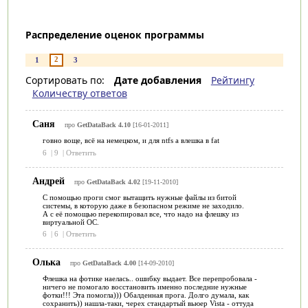
Распределение оценок программы
2
1
3
Сортировать по:
Дате добавления
Рейтингу
Количеству ответов
Саня
про
GetDataBack 4.10
[16-01-2011]
говно воще, всё на немецком, и для ntfs а влешка в fat
6
|
9
|
Ответить
Андрей
про
GetDataBack 4.02
[19-11-2010]
С помощью проги смог вытащить нужные файлы из битой
системы, в которую даже в безопасном режиме не заходило.
А с её помощью перекопировал все, что надо на флешку из
виртуальной ОС.
6
|
6
|
Ответить
Олька
про
GetDataBack 4.00
[14-09-2010]
Флешка на фотике наелась.. ошибку выдает. Все перепробовала -
ничего не помогало восстановить именно последние нужные
фотки!!! Эта помогла))) Обалденная прога. Долго думала, как
сохранить)) нашла-таки, черех стандартый вьюер Vista - оттуда