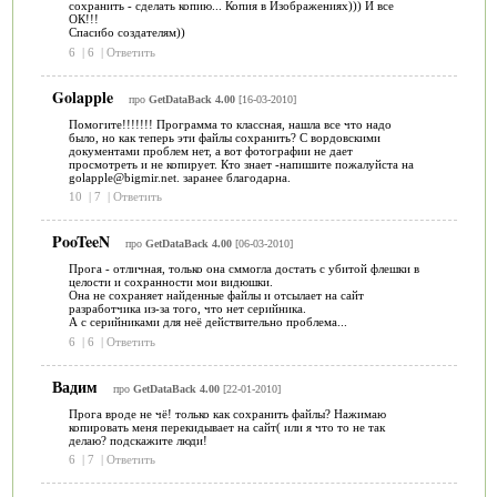
сохранить - сделать копию... Копия в Изображениях))) И все
ОК!!!
Спасибо создателям))
6
|
6
|
Ответить
Golapple
про
GetDataBack 4.00
[16-03-2010]
Помогите!!!!!!! Программа то классная, нашла все что надо
было, но как теперь эти файлы сохранить? С вордовскими
документами проблем нет, а вот фотографии не дает
просмотреть и не копирует. Кто знает -напишите пожалуйста на
golapple@bigmir.net. заранее благодарна.
10
|
7
|
Ответить
PooTeeN
про
GetDataBack 4.00
[06-03-2010]
Прога - отличная, только она сммогла достать с убитой флешки в
целости и сохранности мои видюшки.
Она не сохраняет найденные файлы и отсылает на сайт
разработчика из-за того, что нет серийника.
А с серийниками для неё действительно проблема...
6
|
6
|
Ответить
Вадим
про
GetDataBack 4.00
[22-01-2010]
Прога вроде не чё! только как сохранить файлы? Нажимаю
копировать меня перекидывает на сайт( или я что то не так
делаю? подскажите люди!
6
|
7
|
Ответить