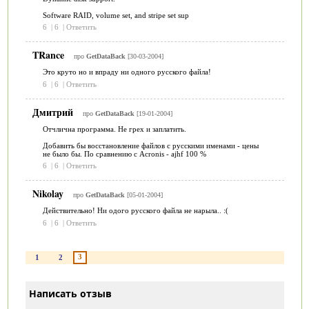
Software RAID, volume set, and stripe set sup
6
|
6
|
Ответить
TRance
про
GetDataBack
[30-03-2004]
Это круто но и впраду ни одного русского файла!
6
|
6
|
Ответить
Дмитрий
про
GetDataBack
[19-01-2004]
Отчлична программа. Не грех и заплатить.
Добавить бы восстановление файлов с русскими именами - цены
не было бы. По сравнению с Acronis - ajhf 100 %
6
|
6
|
Ответить
Nikolay
про
GetDataBack
[05-01-2004]
Действительно! Ни одого русского файла не нарыла.. :(
6
|
6
|
Ответить
3
1
2
Написать отзыв