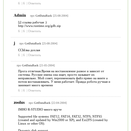
6
|
6
|
Ответить
Admin
про
GetDataBack
[25-08-2004]
[j] ссылка рабочая :)
http://www.runtime.org/gdb.zip
6
|
6
|
Ответить
j
про
GetDataBack
[25-08-2004]
CCЫлка дохлая
6
|
6
|
Ответить
про
GetDataBack
[21-05-2004]
Прога отличная.Время на востановление разное и зависит от
системы. Русские имена она ищет, просто называет их
неправильно. Мой совет, переименовать файл прямо на винте а
потом востанавливать. У меня работает. Правда робота ручная и
занимает много времени
6
|
6
|
Ответить
zoolus
про
GetDataBack
[22-04-2004]
IMHO R-STUDIO много круче
Supported file systems: FAT12, FAT16, FAT32, NTFS, NTFS5
(created and updated by Win2000 or XP), and Ext2FS (created by
Linux or other OS).
Dynamic disk support.