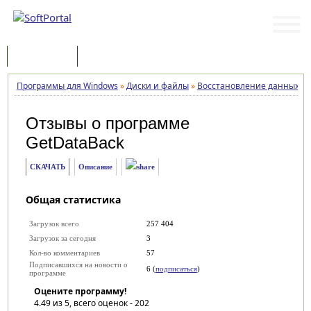
Программы
Статьи
Программы для Windows
»
Диски и файлы
»
Восстановление данных
»
Отзывы о программе
GetDataBack
СКАЧАТЬ
Описание
Общая статистика
Загрузок всего
257 404
Загрузок за сегодня
3
Кол-во комментариев
57
Подписавшихся на новости о
6 (
подписаться
)
программе
Оцените программу!
4.49
из 5, всего оценок -
202