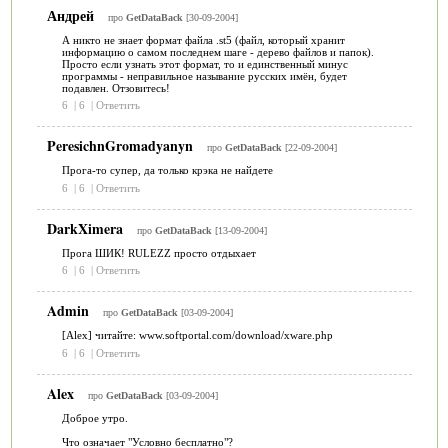
Андрей
про
GetDataBack
[30-09-2004]
А никто не знает формат файла .st5 (файл, который хранит
информацию о самом последнем шаге - дерево файлов и папок).
Просто если узнать этот формат, то и единственный минус
программы - неправильное называние русских имён, будет
подавлен. Отзовитесь!
6
|
6
|
Ответить
PeresichnGromadyanyn
про
GetDataBack
[22-09-2004]
Прога-то супер, да только крэка не найдете
6
|
6
|
Ответить
DarkXimera
про
GetDataBack
[13-09-2004]
Прога ШИК! RULEZZ просто отдыхает
6
|
6
|
Ответить
Admin
про
GetDataBack
[03-09-2004]
[Alex] читайте: www.softportal.com/download/xware.php
6
|
6
|
Ответить
Alex
про
GetDataBack
[03-09-2004]
Доброе утро.
Что означает "Условно бесплатно"?