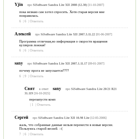
Yjin
про
SiSoftware Sandra Lite XII 2008 (12.30)
[11-10-2007]
пока незнаю сам хотел спросить. Хотя старая версия мне
понравилась.
6
|
6
|
Ответить
Алексей
про
SiSoftware Sandra Lite XII 2007.3.11.22
[01-06-2007]
Программа отличная,но информация о скорости вращения
куллеров ложная!
6
|
6
|
Ответить
sany
про
SiSoftware Sandra Lite XII 2007.1.11.17
[09-01-2007]
почему прога не запускается????
6
|
9
|
Ответить
Свят
sany
в ответ
про
SiSoftware Sandra Lite 20/21 R21
31.119
[16-10-2025]
перезапусти комп
|
1
|
Ответить
Сергей
про
SiSoftware Sandra Lite XII 10.98 Lite
[12-05-2006]
жаль, что собранные данные нельзя перенести в новые версии.
Пользуюсь старой весией. :-(
7
|
6
|
Ответить