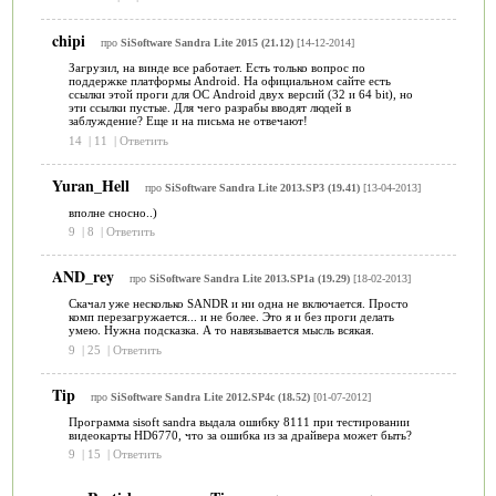
chipi
про
SiSoftware Sandra Lite 2015 (21.12)
[14-12-2014]
Загрузил, на винде все работает. Есть только вопрос по
поддержке платформы Android. На официальном сайте есть
ссылки этой проги для ОС Android двух версий (32 и 64 bit), но
эти ссылки пустые. Для чего разрабы вводят людей в
заблуждение? Еще и на письма не отвечают!
14
|
11
|
Ответить
Yuran_Hell
про
SiSoftware Sandra Lite 2013.SP3 (19.41)
[13-04-2013]
вполне сносно..)
9
|
8
|
Ответить
AND_rey
про
SiSoftware Sandra Lite 2013.SP1a (19.29)
[18-02-2013]
Cкачал уже несколько SANDR и ни одна не включается. Просто
комп перезагружается... и не более. Это я и без проги делать
умею. Нужна подсказка. А то навязывается мысль всякая.
9
|
25
|
Ответить
Tip
про
SiSoftware Sandra Lite 2012.SP4c (18.52)
[01-07-2012]
Программа sisoft sandra выдала ошибку 8111 при тестировании
видеокарты HD6770, что за ошибка из за драйвера может быть?
9
|
15
|
Ответить