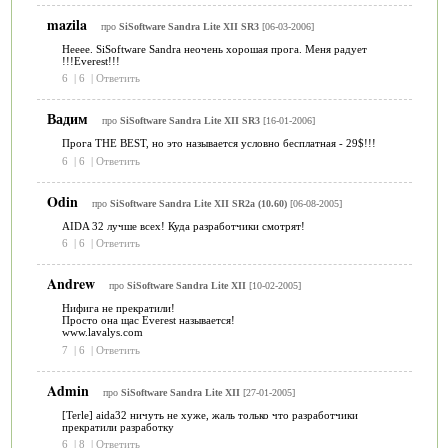
mazila
про
SiSoftware Sandra Lite XII SR3
[06-03-2006]
Нееее. SiSoftware Sandra неочень хорошая прога. Меня радует
!!!Everest!!!
6
|
6
|
Ответить
Вадим
про
SiSoftware Sandra Lite XII SR3
[16-01-2006]
Прога THE BEST, но это называется условно бесплатная - 29$!!!
6
|
6
|
Ответить
Odin
про
SiSoftware Sandra Lite XII SR2a (10.60)
[06-08-2005]
AIDA 32 лучше всех! Куда разработчики смотрят!
6
|
6
|
Ответить
Andrew
про
SiSoftware Sandra Lite XII
[10-02-2005]
Нифига не прекратили!
Просто она щас Everest называется!
www.lavalys.com
7
|
6
|
Ответить
Admin
про
SiSoftware Sandra Lite XII
[27-01-2005]
[Terle] aida32 ничуть не хуже, жаль только что разработчики
прекратили разработку
6
|
8
|
Ответить