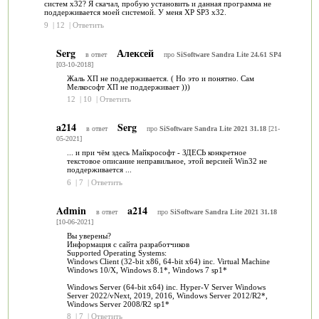
систем х32? Я скачал, пробую установить и данная программа не
поддерживается моей системой. У меня ХР SP3 х32.
9
|
12
|
Ответить
Serg
Алексей
в ответ
про
SiSoftware Sandra Lite 24.61 SP4
[03-10-2018]
Жаль ХП не поддерживается. ( Но это и понятно. Сам
Мелкософт ХП не поддерживает )))
12
|
10
|
Ответить
a214
Serg
в ответ
про
SiSoftware Sandra Lite 2021 31.18
[21-
05-2021]
... и при чём здесь Майкрософт - ЗДЕСЬ конкретное
текстовое описание неправильное, этой версией Win32 не
поддерживается ...
6
|
7
|
Ответить
Admin
a214
в ответ
про
SiSoftware Sandra Lite 2021 31.18
[10-06-2021]
Вы уверены?
Информация с сайта разработчиков
Supported Operating Systems:
Windows Client (32-bit x86, 64-bit x64) inc. Virtual Machine
Windows 10/X, Windows 8.1*, Windows 7 sp1*
Windows Server (64-bit x64) inc. Hyper-V Server Windows
Server 2022/vNext, 2019, 2016, Windows Server 2012/R2*,
Windows Server 2008/R2 sp1*
8
|
7
|
Ответить