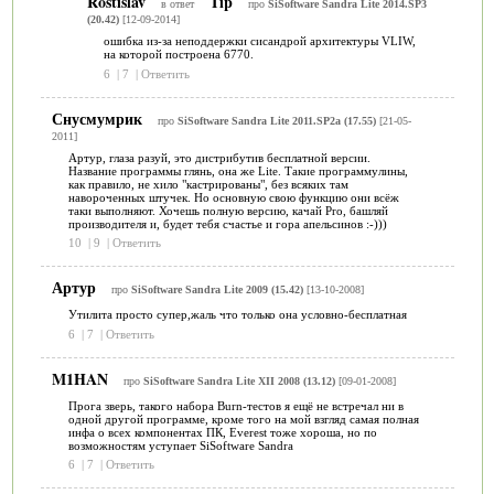
Rostislav
Tip
в ответ
про
SiSoftware Sandra Lite 2014.SP3
(20.42)
[12-09-2014]
ошибка из-за неподдержки сисандрой архитектуры VLIW,
на которой построена 6770.
6
|
7
|
Ответить
Снусмумрик
про
SiSoftware Sandra Lite 2011.SP2a (17.55)
[21-05-
2011]
Артур, глаза разуй, это дистрибутив бесплатной версии.
Название программы глянь, она же Lite. Такие программулины,
как правило, не хило "кастрированы", без всяких там
навороченных штучек. Но основную свою функцию они всёж
таки выполняют. Хочешь полную версию, качай Pro, башляй
производителя и, будет тебя счастье и гора апельсинов :-)))
10
|
9
|
Ответить
Артур
про
SiSoftware Sandra Lite 2009 (15.42)
[13-10-2008]
Утилита просто супер,жаль что только она условно-бесплатная
6
|
7
|
Ответить
M1HAN
про
SiSoftware Sandra Lite XII 2008 (13.12)
[09-01-2008]
Прога зверь, такого набора Burn-тестов я ещё не встречал ни в
одной другой программе, кроме того на мой взгляд самая полная
инфа о всех компонентах ПК, Everest тоже хороша, но по
возможностям уступает SiSoftware Sandra
6
|
7
|
Ответить