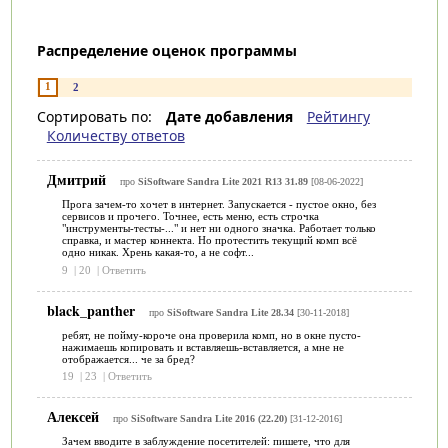
Распределение оценок программы
1
2
Сортировать по:
Дате добавления
Рейтингу
Количеству ответов
Дмитрий
про
SiSoftware Sandra Lite 2021 R13 31.89
[08-06-2022]
Прога зачем-то хочет в интернет. Запускается - пустое окно, без
сервисов и прочего. Точнее, есть меню, есть строчка
"инструменты-тесты-..." и нет ни одного значка. Работает только
справка, и мастер коннекта. Но протестить текущий комп всё
одно никак. Хрень какая-то, а не софт...
9
|
20
|
Ответить
black_panther
про
SiSoftware Sandra Lite 28.34
[30-11-2018]
ребят, не пойму-короче она проверила комп, но в окне пусто-
нажимаешь копировать и вставляешь-вставляется, а мне не
отображается... че за бред?
19
|
23
|
Ответить
Алексей
про
SiSoftware Sandra Lite 2016 (22.20)
[31-12-2016]
Зачем вводите в заблуждение посетителей: пишете, что для