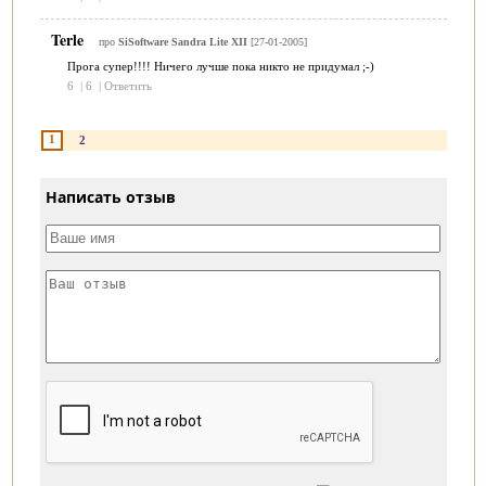
Terle
про
SiSoftware Sandra Lite XII
[27-01-2005]
Прога супер!!!! Ничего лучше пока никто не придумал ;-)
6
|
6
|
Ответить
1
2
Написать отзыв