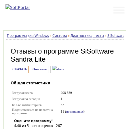
Программы
Статьи
Программы для Windows
»
Система
»
Диагностика, тесты
»
SiSoftware Sa
Отзывы о программе
SiSoftware
Sandra Lite
СКАЧАТЬ
Описание
Общая статистика
Загрузок всего
298 559
Загрузок за сегодня
1
Кол-во комментариев
32
Подписавшихся на новости о
11 (
подписаться
)
программе
Оцените программу!
4.40
из 5, всего оценок -
267