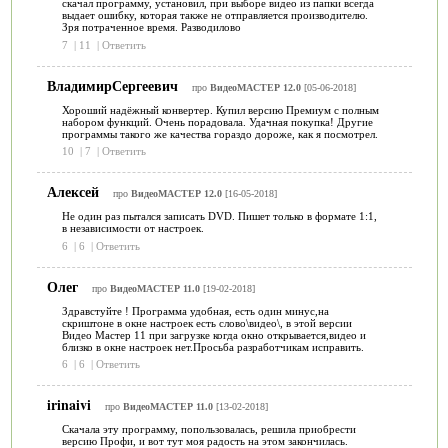
скачал программу, установил, при выборе видео из папки всегда
выдает ошибку, которая также не отправляется производителю.
Зря потраченное время. Разводилово
7
|
11
|
Ответить
ВладимирСергеевич
про
ВидеоМАСТЕР 12.0
[05-06-2018]
Хороший надёжный конвертер. Купил версию Премиум с полным
набором функций. Очень порадовала. Удачная покупка! Другие
программы такого же качества гораздо дороже, как я посмотрел.
10
|
7
|
Ответить
Алексей
про
ВидеоМАСТЕР 12.0
[16-05-2018]
Не один раз пытался записать DVD. Пишет только в формате 1:1,
в независимости от настроек.
6
|
6
|
Ответить
Олег
про
ВидеоМАСТЕР 11.0
[19-02-2018]
Здравстуйте ! Программа удобная, есть один минус,на
скриштоне в окне настроек есть слово\видео\, в этой версии
Видео Мастер 11 при загрузке когда окно открывается,видео и
близко в окне настроек нет.Просьба разработчикам исправить.
6
|
6
|
Ответить
irinaivi
про
ВидеоМАСТЕР 11.0
[13-02-2018]
Скачала эту программу, попользовалась, решила приобрести
версию Профи, и вот тут моя радость на этом закончилась.