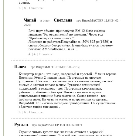
оценки.
6
|
8
|
Ответить
Чапай
Светлана
в ответ
про
ВидеоМАСТЕР 12.6
[24-02-
2020]
Речь идет обмане: при покупке ВМ 12 было сказано
лицензия "Без ограничений по времени." Через год
"Пробная версия закончилась."
Лицензия не работает.Покупайте за -50% 825 рэ(1650) и
снова обещают бессрочную.На ошибках учатся, поэтому
посылаю AMS Software в...и на..
4
|
4
|
Ответить
Павел
про
ВидеоМАСТЕР 11.0
[19-06-2017]
Конвертер видео - что надо, надежный и простой . У меня версия
Премиум. Купил 2 недели назад. Программа полностью
устраивает. Сначала тоже хотел писать гневные отзывы, так как
письмо с ключом попало в спам. Ругался с технической
поддержкой, а оказалось - зря. Программа качественная,
работает стабильно и быстро. Никаких косяков за время
использования мной не было замечено. Самое главное - все
форматы знает. Ни чуть не жалею о потраченных средствах.
ВидеоМАСТЕР - очень выгодное приобретение. Он существенно
облегчил много мне жизнь .
6
|
6
|
Ответить
Руслан
про
ВидеоМАСТЕР 11.0
[14-06-2017]
Странно читать тут столько желчных отзывов о хорошей
качественной программе. Да у неё есть недостатки, но в целом -