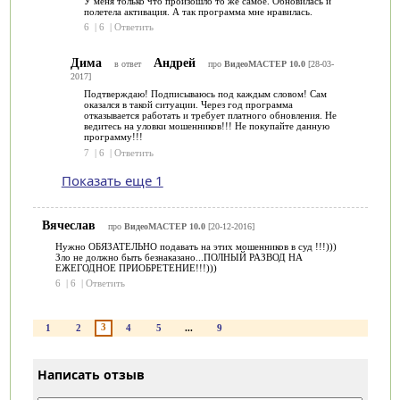
У меня только что произошло то же самое. Обновилась и
полетела активация. А так программа мне нравилась.
6
|
6
|
Ответить
Дима
Андрей
в ответ
про
ВидеоМАСТЕР 10.0
[28-03-
2017]
Подтверждаю! Подписываюсь под каждым словом! Сам
оказался в такой ситуации. Через год программа
отказывается работать и требует платного обновления. Не
ведитесь на уловки мошенников!!! Не покупайте данную
программу!!!
7
|
6
|
Ответить
Показать еще 1
Вячеслав
про
ВидеоМАСТЕР 10.0
[20-12-2016]
Нужно ОБЯЗАТЕЛЬНО подавать на этих мошенников в суд !!!)))
Зло не должно быть безнаказано...ПОЛНЫЙ РАЗВОД НА
ЕЖЕГОДНОЕ ПРИОБРЕТЕНИЕ!!!)))
6
|
6
|
Ответить
3
1
2
4
5
...
9
Написать отзыв