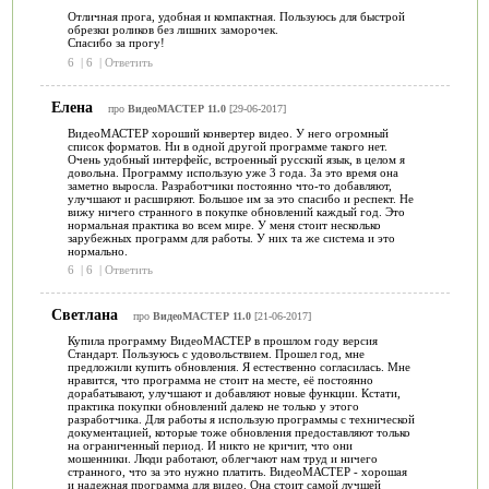
Отличная прога, удобная и компактная. Пользуюсь для быстрой
обрезки роликов без лишних заморочек.
Спасибо за прогу!
6
|
6
|
Ответить
Елена
про
ВидеоМАСТЕР 11.0
[29-06-2017]
ВидеоМАСТЕР хороший конвертер видео. У него огромный
список форматов. Ни в одной другой программе такого нет.
Очень удобный интерфейс, встроенный русский язык, в целом я
довольна. Программу использую уже 3 года. За это время она
заметно выросла. Разработчики постоянно что-то добавляют,
улучшают и расширяют. Большое им за это спасибо и респект. Не
вижу ничего странного в покупке обновлений каждый год. Это
нормальная практика во всем мире. У меня стоит несколько
зарубежных программ для работы. У них та же система и это
нормально.
6
|
6
|
Ответить
Светлана
про
ВидеоМАСТЕР 11.0
[21-06-2017]
Купила программу ВидеоМАСТЕР в прошлом году версия
Стандарт. Пользуюсь с удовольствием. Прошел год, мне
предложили купить обновления. Я естественно согласилась. Мне
нравится, что программа не стоит на месте, её постоянно
дорабатывают, улучшают и добавляют новые функции. Кстати,
практика покупки обновлений далеко не только у этого
разработчика. Для работы я использую программы с технической
документацией, которые тоже обновления предоставляют только
на ограниченный период. И никто не кричит, что они
мошенники. Люди работают, облегчают нам труд и ничего
странного, что за это нужно платить. ВидеоМАСТЕР - хорошая
и надежная программа для видео. Она стоит самой лучшей