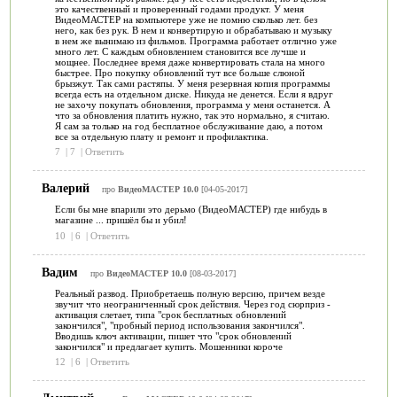
это качественный и проверенный годами продукт. У меня
ВидеоМАСТЕР на компьютере уже не помню сколько лет. без
него, как без рук. В нем и конвертирую и обрабатываю и музыку
в нем же вынимаю из фильмов. Программа работает отлично уже
много лет. С каждым обновлением становится все лучше и
мощнее. Последнее время даже конвертировать стала на много
быстрее. Про покупку обновлений тут все больше слюной
брызжут. Так сами растяпы. У меня резервная копия программы
всегда есть на отдельном диске. Никуда не денется. Если я вдруг
не захочу покупать обновления, программа у меня останется. А
что за обновления платить нужно, так это нормально, я считаю.
Я сам за только на год бесплатное обслуживание даю, а потом
все за отдельную плату и ремонт и профилактика.
7
|
7
|
Ответить
Валерий
про
ВидеоМАСТЕР 10.0
[04-05-2017]
Если бы мне впарили это дерьмо (ВидеоМАСТЕР) где нибудь в
магазине ... пришёл бы и убил!
10
|
6
|
Ответить
Вадим
про
ВидеоМАСТЕР 10.0
[08-03-2017]
Реальный развод. Приобретаешь полную версию, причем везде
звучит что неограниченный срок действия. Через год сюрприз -
активация слетает, типа "срок бесплатных обновлений
закончился", "пробный период использования закончился".
Вводишь ключ активации, пишет что "срок обновлений
закончился" и предлагает купить. Мошенники короче
12
|
6
|
Ответить