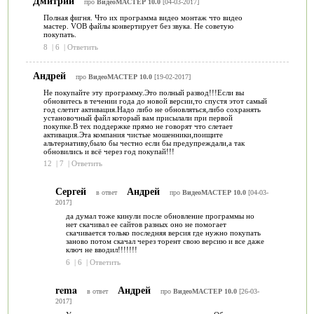
Дмитрий
про
ВидеоМАСТЕР 10.0
[04-03-2017]
Полная фигня. Что их программа видео монтаж что видео
мастер. VOB файлы конвертирует без звука. Не советую
покупать.
8
|
6
|
Ответить
Андрей
про
ВидеоМАСТЕР 10.0
[19-02-2017]
Не покупайте эту программу.Это полный развод!!!Если вы
обновитесь в течении года до новой версии,то спустя этот самый
год слетит активация.Надо либо не обновляться,либо сохранять
установочный файл который вам присылали при первой
покупке.В тех поддержке прямо не говорят что слетает
активация.Эта компания чистые мошенники,поищите
альтернативу,было бы честно если бы предупреждали,а так
обновились и всё через год покупай!!!
12
|
7
|
Ответить
Сергей
Андрей
в ответ
про
ВидеоМАСТЕР 10.0
[04-03-
2017]
да думал тоже кинули после обновление программы но
нет скачивал ее сайтов разных оно не помогает
скачивается только последняя версия где нужно покупать
заново потом скачал через торент свою версию и все даже
ключ не вводил!!!!!!!
6
|
6
|
Ответить
rema
Андрей
в ответ
про
ВидеоМАСТЕР 10.0
[26-03-
2017]