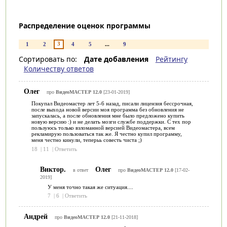
Распределение оценок программы
3
1
2
4
5
...
9
Сортировать по:
Дате добавления
Рейтингу
Количеству ответов
Олег
про
ВидеоМАСТЕР 12.0
[23-01-2019]
Покупал Видеомастер лет 5-6 назад, писали лицензия бессрочная,
после выхода новой версии моя программа без обновления не
запускалась, а после обновления мне было предложено купить
новую версию :) и не делать мозги службе поддержки. С тех пор
пользуюсь только взломанной версией Видеомастера, всем
рекламирую пользоваться так же. Я честно купил программу,
меня честно кинули, теперьь совесть чиста ;)
18
|
11
|
Ответить
Виктор.
Олег
в ответ
про
ВидеоМАСТЕР 12.0
[17-02-
2019]
У меня точно такая же ситуация....
7
|
6
|
Ответить
Андрей
про
ВидеоМАСТЕР 12.0
[21-11-2018]