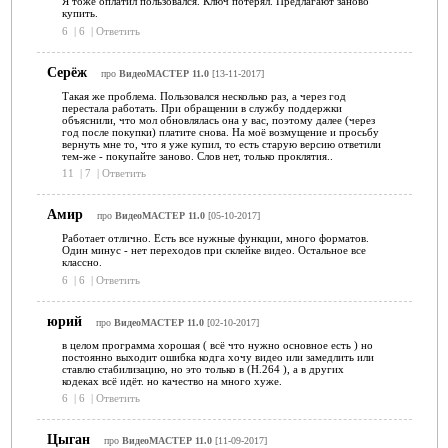
Я тоже оплатил пользовался. Ключ потерял. Предлагают заново
купить.
6
|
6
|
Ответить
Серёж
про
ВидеоМАСТЕР 11.0
[13-11-2017]
Такая же проблема. Пользовался несколько раз, а через год
перестала работать. При обращении в службу поддержки
объяснили, что мол обновлялась она у вас, поэтому далее (через
год после покупки) платите снова. На моё возмущение и просьбу
вернуть мне то, что я уже купил, то есть старую версию ответили
тем-же - покупайте заново. Слов нет, только проклятия..
11
|
7
|
Ответить
Амир
про
ВидеоМАСТЕР 11.0
[05-10-2017]
Работает отлично. Есть все нужные функции, много форматов.
Один минус - нет переходов при склейке видео. Остальное все
классно.
6
|
6
|
Ответить
юрий
про
ВидеоМАСТЕР 11.0
[02-10-2017]
в целом программа хорошая ( всё что нужно основное есть ) но
постоянно выходит ошибка кодга хочу видео или замедлить или
ставлю стабилизацию, но это только в (Н.264 ), а в других
кодеках всё идёт. но качество на много хуже.
6
|
6
|
Ответить
Цыган
про
ВидеоМАСТЕР 11.0
[11-09-2017]