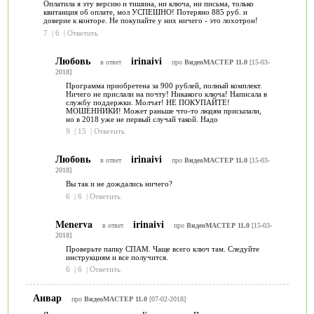
Оплатила я эту версию и тишина, ни ключа, ни письма, только
квитанция об оплате, мол УСПЕШНО! Потеряно 885 руб. и
доверие к конторе. Не покупайте у них ничего - это лохотрон!
7
|
6
|
Ответить
Любовь
irinaivi
в ответ
про
ВидеоМАСТЕР 11.0
[15-03-
2018]
Программа приобретена за 900 рублей, полный комплект.
Ничего не прислали на почту! Никакого ключа! Написала в
службу поддержки. Молчат! НЕ ПОКУПАЙТЕ!
МОШЕННИКИ! Может раньше что-то людям присылали,
но в 2018 уже не первый случай такой. Надо
9
|
15
|
Ответить
Любовь
irinaivi
в ответ
про
ВидеоМАСТЕР 11.0
[15-03-
2018]
Вы так и не дождались ничего?
6
|
6
|
Ответить
Menerva
irinaivi
в ответ
про
ВидеоМАСТЕР 11.0
[15-03-
2018]
Проверьте папку СПАМ. Чаще всего ключ там. Следуйте
инструкциям и все получится.
6
|
6
|
Ответить
Анвар
про
ВидеоМАСТЕР 11.0
[07-02-2018]