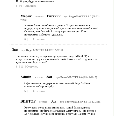
В общем, будьте внимательны.
6
|
6
|
Ответить
Марик
Евгений
в ответ
про
ВидеоМАСТЕР 8.0
[09-02-
2016]
У меня была подобная ситуация. Я просто написал в
поддержку и на следующий день мне выслали новый ключ!
Сказали, что был сбой на сервере активации. Сама
программа работает идеально.
6
|
6
|
Ответить
Зоя
про
ВидеоМАСТЕР 8.0
[02-12-2015]
Заплатила за полную версию программы ВидеоМАСТЕР, но
получить не могу уже в течение 5 дней. Помогите! Подскажите
куда можно обратиться?
6
|
11
|
Ответить
Admin
Зоя
в ответ
про
ВидеоМАСТЕР 8.0
[03-12-2015]
Официальная поддержка пользователей: http://video-
converter.ru/support.php
6
|
6
|
Ответить
ВИКТОР
Зоя
в ответ
про
ВидеоМАСТЕР 8.0
[16-12-2015]
Хочу всем тоже информировать- мной была куплена
программа ..побыла она годок и улетучилась ..на вопрос
..в чем дело ..мужи о програмкм ответили ..а вам нужно