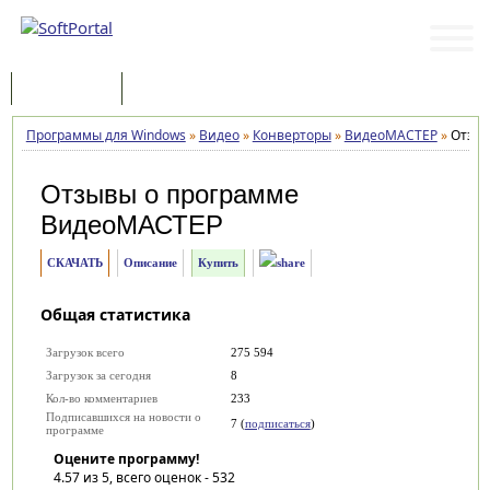
Программы
Статьи
Программы для Windows
»
Видео
»
Конверторы
»
ВидеоМАСТЕР
»
Отзы
Отзывы о программе
ВидеоМАСТЕР
СКАЧАТЬ
Описание
Купить
Общая статистика
Загрузок всего
275 594
Загрузок за сегодня
8
Кол-во комментариев
233
Подписавшихся на новости о
7 (
подписаться
)
программе
Оцените программу!
4.57
из 5, всего оценок -
532