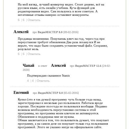
На мой взгляд, лучший конвертер видео. Стоит дешево, всё на
русском языке, есть онлайн учебник. Куча функций для
редактирования видео. Сам пользуюсь и всем советую. А
негативные отзывы наверно оставляют конкуренты.
6
|
6
|
Ответить
Алексей
про
ВидеоМАСТЕР 8.0
[09-02-2016]
Продавцы мошенники. Покупаешь ключ на год, через год при
переустаноке требует обновления.Два раза лоханулся И не
верьте, что надо было сохранять установочный файл. Сохранял,
результат ноль.
6
|
6
|
Ответить
Чапай
Алексей
в ответ
про
ВидеоМАСТЕР 12.6
[24-02-
2020]
Подтверждаю сказанное Stanis
4
|
4
|
Ответить
Евгений
про
ВидеоМАСТЕР 8.0
[05-02-2016]
Купил (это я так думал) программу чуть больше года назад,
зарегестрировал и несколько раз пользовался. Работала вроде
хорошо. Последние пол-года не пользовался вообщще. Недавно
возникла необходимость переустановки системы и этой
программы, но программа моим ключом не активируется.
Обновления и поддержка мне не нужны.
Обман заключается в том, что пользователь думает, что покупает
программу, а на самом деле он покупает только год пользования
программой. Этого не указано нигде на официальном сайте.