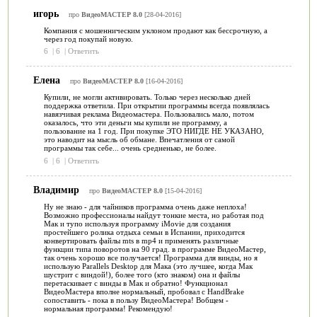
игорь
про
ВидеоМАСТЕР 8.0
[28-04-2016]
Компания с мошенническим уклоном продают как бессрочную, а
через год покупай новую.
6
|
6
|
Ответить
Елена
про
ВидеоМАСТЕР 8.0
[16-04-2016]
Купили, не могли активировать. Только через несколько дней
поддержка ответила. При открытии программы всегда появлялась
навязчивая реклама Видеомастера. Пользовались мало, потом
оказалось, что эти деньги мы купили не программу, а
пользование на 1 год. При покупке ЭТО НИГДЕ НЕ УКАЗАНО,
это наводит на мысль об обмане. Впечатления от самой
программы так себе... очень средненько, не более.
6
|
6
|
Ответить
Владимир
про
ВидеоМАСТЕР 8.0
[15-04-2016]
Ну не знаю - для чайников программа очень даже неплоха!
Возможно профессионалы найдут тонкие места, но работая под
Мак и тупо используя программу iMovie для создания
простейшего ролика отдыха семьи в Испании, приходится
конвертировать файлы mts в mp4 и применять различные
функции типа поворотов на 90 град. в программе ВидеоМастер,
так очень хорошо все получается! Программа для винды, но я
использую Parallels Desktop для Мака (это лучшее, когда Мак
шустрит с виндой!), более того (кто знаком) она и файлы
перетаскивает с винды в Мак и обратно! Функционал
ВидеоМастера вполне нормальный, пробовал с HandBrake
сопоставить - пока в пользу ВидеоМастера! Вобщем -
нормальная программа! Рекомендую!