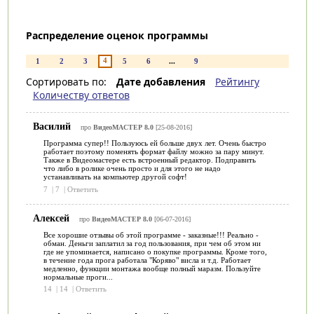
Распределение оценок программы
4
1
2
3
5
6
...
9
Сортировать по:
Дате добавления
Рейтингу
Количеству ответов
Василий
про
ВидеоМАСТЕР 8.0
[25-08-2016]
Программа супер!! Пользуюсь ей больше двух лет. Очень быстро
работает поэтому поменять формат файлу можно за пару минут.
Также в Видеомастере есть встроенный редактор. Подправить
что либо в ролике очень просто и для этого не надо
устанавливать на компьютер другой софт!
7
|
7
|
Ответить
Алексей
про
ВидеоМАСТЕР 8.0
[06-07-2016]
Все хорошие отзывы об этой программе - заказные!!! Реально -
обман. Деньги заплатил за год пользования, при чем об этом ни
где не упоминается, написано о покупке программы. Кроме того,
в течение года прога работала "Коряво" висла и т.д. Работает
медленно, функции монтажа вообще полный маразм. Пользуйте
нормальные проги...
14
|
14
|
Ответить