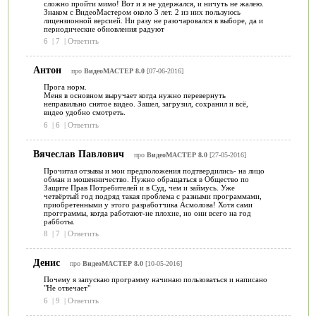
сложно пройти мимо! Вот и я не удержался, и ничуть не жалею.
Знаком с ВидеоМастером около 3 лет. 2 из них пользуюсь
лицензионной версией. Ни разу не разочаровался в выборе, да и
периодические обновления радуют
6
|
7
|
Ответить
Антон
про
ВидеоМАСТЕР 8.0
[07-06-2016]
Прога норм.
Меня в основном выручает когда нужно перевернуть
неправильно снятое видео. Зашел, загрузил, сохранил и всё,
видео удобно смотреть.
6
|
6
|
Ответить
Вячеслав Павлович
про
ВидеоМАСТЕР 8.0
[27-05-2016]
Прочитал отзывы и мои предположения подтвердились- на лицо
обман и мошенничество. Нужно обращаться в Общество по
Защите Прав Потребителей и в Суд, чем и займусь. Уже
четвёртый год подряд такая проблема с разными программами,
приобретенными у этого разработчика Асмолова! Хотя сами
прогграммы, когда работают-не плохие, но они всего на год
рабботы.
8
|
7
|
Ответить
Денис
про
ВидеоМАСТЕР 8.0
[10-05-2016]
Почему я запускаю программу начинаю пользоваться и написано
"Не отвечает"
6
|
9
|
Ответить