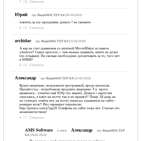
7
|
6
|
Ответить
Юрий
про
ВидеоМАСТЕР 8.0
[05-04-2016]
платить за эту программу деньги ? не смешите
8
|
6
|
Ответить
archidar
про
ВидеоМАСТЕР 8.0
[22-03-2016]
А как на счет сравнения со штатной MovieMaker из пакета
windows? Самое простое, с чем можно сравнить, никто не делал
(по отзывам). На сколько необходимо доплачивать за то, чего нет
в WMM?
6
|
6
|
Ответить
Александр
про
ВидеоМАСТЕР 8.0
[25-02-2016]
Купил лицензию, пользовался программой, вроде неплохая.
Прошёл год - потребовали продлить лицензию. Т.к. прога
нравилась - уплатил ещё 850р (по акции). Деньги с карточки
списались, а ключ на почту так и не пришёл!! Пишу 3й день на
их суппорт, ответа нет, на почту написал, указанную на сайте -
реакции ноль!! Вот скриншот переписки:
http://prntscr.com/a7pg18 Телефона на сайте тоже нет. Считаю это
мошенничеством!
6
|
7
|
Ответить
AMS Software
Александр
в ответ
про
ВидеоМАСТЕР
8.0
[28-02-2016]
По вашему e-mail оплаченных заказов не найдено.