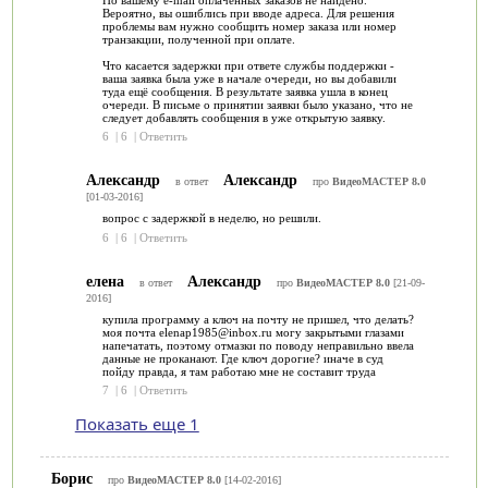
Вероятно, вы ошиблись при вводе адреса. Для решения
проблемы вам нужно сообщить номер заказа или номер
транзакции, полученной при оплате.
Что касается задержки при ответе службы поддержки -
ваша заявка была уже в начале очереди, но вы добавили
туда ещё сообщения. В результате заявка ушла в конец
очереди. В письме о принятии заявки было указано, что не
следует добавлять сообщения в уже открытую заявку.
6
|
6
|
Ответить
Александр
Александр
в ответ
про
ВидеоМАСТЕР 8.0
[01-03-2016]
вопрос с задержкой в неделю, но решили.
6
|
6
|
Ответить
елена
Александр
в ответ
про
ВидеоМАСТЕР 8.0
[21-09-
2016]
купила программу а ключ на почту не пришел, что делать?
моя почта elenap1985@inbox.ru могу закрытыми глазами
напечатать, поэтому отмазки по поводу неправильно ввела
данные не проканают. Где ключ дорогие? иначе в суд
пойду правда, я там работаю мне не составит труда
7
|
6
|
Ответить
Показать еще 1
Борис
про
ВидеоМАСТЕР 8.0
[14-02-2016]