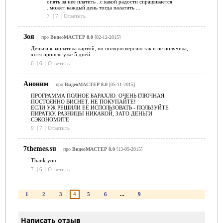
опять за нее платить ..с какой радости спрашивается
..может каждый день тогда палатить ...
7
|
7
|
Ответить
Зоя
про
ВидеоМАСТЕР 8.0
[02-12-2015]
Деньги я заплатила картой, но полную версию так и не получила,
хотя прошло уже 5 дней.
6
|
6
|
Ответить
Аноним
про
ВидеоМАСТЕР 8.0
[05-11-2015]
ПРОГРАММА ПОЛНОЕ БАРАХЛО. ОЧЕНЬ ГЛЮЧНАЯ.
ПОСТОЯННО ВИСНЕТ. НЕ ПОКУПАЙТЕ!
ЕСЛИ УЖ РЕШИЛИ ЕЁ ИСПОЛЬЗОВАТЬ - ПОЛЬЗУЙТЕ
ПИРАТКУ. РАЗНИЦЫ НИКАКОЙ, ЗАТО ДЕНЬГИ
СЭКОНОМИТЕ
9
|
7
|
Ответить
7themes.su
про
ВидеоМАСТЕР 8.0
[13-09-2015]
Thank you
7
|
6
|
Ответить
4
1
2
3
5
6
...
9
Написать отзыв