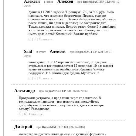
Алексей
Алексей
в ответ
про
ВидеоМАСТЕР 12.0
[09-12-
2018]
Купил в 11.2018 версию "Премиум"12.0, за 990 руб. Было
написано, что лицензия бессрочная. Правда, судя по
отзывам не знаю что это. . Запись dvd-дисков не работает -
после записи, ни один видеоплеер не воспроизводит.
Тех.поддержка ни какая. Вопрос-ответ, более 3-х дней,при
этом чего-то реального в ответах нет. Вывод: не стоит
иметь дело с этой Компанией. Больше проблем.
6
|
6
|
Ответить
Said
Алексей
в ответ
про
ВидеоМАСТЕР 12.0
[09-01-
2019]
тоже купил 11 и 12 верс.ничего не понял,11 два раза
открылась и все пропал,потом 12 верс.поле 10 раз выдает
какие-то непонятные ошибки,мол обратись "слулжу
поддержк"..НЕ Рекомендуя,Будешь Мучаться!!!
6
|
6
|
Ответить
Александр
про
ВидеоМАСТЕР 8.0
[16-06-2016]
Программа устроила, а продление через год платное. В
техподдержке написали - или платите или пользуйтесь
дистрибутивом на момент покупки - ага, где я его теперь
возьму? Разводилово.
8
|
6
|
Ответить
Дмитрий
про
ВидеоМАСТЕР 8.0
[09-06-2016]
конвертер на русском языке да еще и с кучищей форматов -