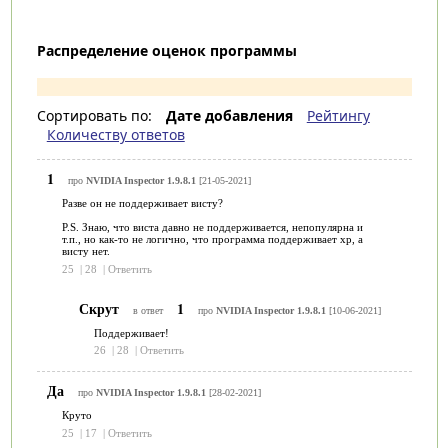
Распределение оценок программы
Сортировать по:
Дате добавления
Рейтингу
Количеству ответов
1
про
NVIDIA Inspector 1.9.8.1
[21-05-2021]
Разве он не поддерживает висту?
P.S. Знаю, что виста давно не поддерживается, непопулярна и
т.п., но как-то не логично, что программа поддерживает хр, а
висту нет.
25
|
28
|
Ответить
Скрут
1
в ответ
про
NVIDIA Inspector 1.9.8.1
[10-06-2021]
Поддерживает!
26
|
28
|
Ответить
Да
про
NVIDIA Inspector 1.9.8.1
[28-02-2021]
Круто
25
|
17
|
Ответить