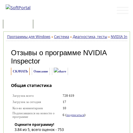
Программы
Статьи
Программы для Windows
»
Система
»
Диагностика, тесты
»
NVIDIA Inspe
Отзывы о программе
NVIDIA
Inspector
СКАЧАТЬ
Описание
Общая статистика
Загрузок всего
728 619
Загрузок за сегодня
17
Кол-во комментариев
10
Подписавшихся на новости о
6 (
подписаться
)
программе
Оцените программу!
3.84
из 5, всего оценок -
753