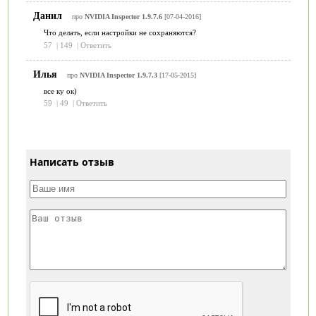
Данил
про
NVIDIA Inspector 1.9.7.6
[07-04-2016]
Что делать, если настройки не сохраняются?
57
|
149
|
Ответить
Илья
про
NVIDIA Inspector 1.9.7.3
[17-05-2015]
все ку ок)
59
|
49
|
Ответить
Написать отзыв