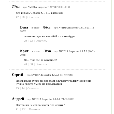
Лёха
про
NVIDIA Inspector 1.9.7.8
[18-09-2019]
Кто нибудь GeForce GT 610 разгонял?
42
|
78
|
Ответить
Вова
Лёха
в ответ
про
NVIDIA Inspector 1.9.7.8
[31-12-
2020]
самом интересно меня 620 и хз что будет
29
|
22
|
Ответить
Крит
Лёха
в ответ
про
NVIDIA Inspector 1.9.7.8
[04-01-
2021]
Да... уже где-то в космосе!
20
|
30
|
Ответить
Сергей
про
NVIDIA Inspector 1.9.7.8
[23-12-2018]
Программка супер всё работает улучшает графику офигенно
нужно просто уметь ею пользоваться
25
|
44
|
Ответить
Андрей
про
NVIDIA Inspector 1.9.7.7
[21-02-2017]
Настройки не сохроняются что делпть?
41
|
136
|
Ответить