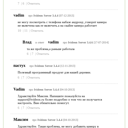
7
|
6
|
Ответить
vadim
про
Ivideon Server 3.4.4
[07-12-2013]
не могу посмотреть с телефона набазе андроид ,говорит камера
не включена как ее включить.а на скайпе камера работает
10
|
11
|
Ответить
Влад
vadim
в ответ
про
Ivideon Server 3.4.6
[17-07-2014]
та же проблема,а раньше работала
6
|
7
|
Ответить
пастух
про
Ivideon Server 3.4.4
[12-11-2013]
Полезный программный продукт для нашей деревни.
6
|
7
|
Ответить
Vadim
про
Ivideon Server 3.4.4
[04-10-2013]
Здравствуйте Максим. Напишите пожалуйста на
support@ivideon.ru более подробно о том что не получается
настроить. Вам обязательно помогут.
6
|
7
|
Ответить
Максим
про
Ivideon Server 3.4.4
[04-10-2013]
Здравствуйте. Такая проблема, не могу добавить камеру в