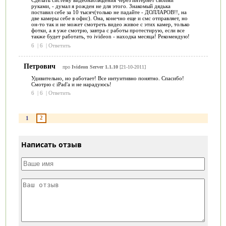
Сделать систему видеонаблюдения через интернет своими
руками, - думал я рожден не для этого. Знакомый дядька
поставил себе за 10 тысяч(только не падайте - ДОЛЛАРОВ!!, на
две камеры себе в офис). Она, конечно еще и смс отправляет, но
он-то так и не может смотреть видео живое с этих камер, только
фотки, а я уже смотрю, завтра с работы протестирую, если все
также будет работать, то ivideon - находка месяца! Рекомендую!
6
|
6
|
Ответить
Петрович
про
Ivideon Server 1.1.10
[21-10-2011]
Удивительно, но работает! Все интуитивно понятно. Спасибо!
Смотрю с iPad'а и не нарадуюсь!
6
|
6
|
Ответить
2
1
Написать отзыв