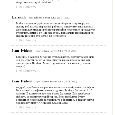
etoqo formata zapisi otdelno?
6
|
6
|
Ответить
Евгений
про
Ivideon Server 3.1.0
[23-11-2012]
Ivideon конечно удобно но вот при общении к примеру по
скайпу веб камера перестает работать пишет что ваша камера
уже используется другой программой и постоянно приходится
отключать камеру от Ivideon чтобы нормально пообщаться по
скайпу конечно это мелоч но неприятно .
6
|
6
|
Ответить
Ivan_Ivideon
про
Ivideon Server 2.0.1
[21-08-2012]
Евгений, в Ivideon Server не отображается, смотрят видео или
нет. Не совсем понятно, что имеется ввиду под анонимным
просмотром (Ivideon Server привязывается к вашей учетной
записи).
6
|
6
|
Ответить
Ivan_Ivideon
про
Ivideon Server 2.0.1
[21-08-2012]
Андрей, проблема, скорее всего связана с выбранным тарифом.
Бесплатный тариф относится к одному Ivideon Server на 1 - 2
камеры. В вашем случае уже более 2х камер, Вам требуется
выбрать соответствующий тариф. Если проблема будет
оставаться после выбора тарифа, то обратитесь в техническую
поддержку http://www.ivideon.ru/contacty/
6
|
6
|
Ответить