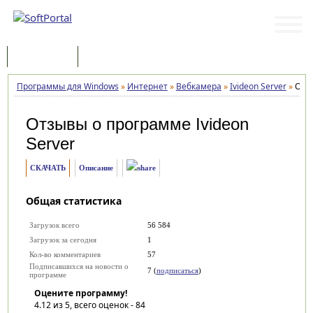
Программы
Статьи
Программы для Windows
»
Интернет
»
Вебкамера
»
Ivideon Server
»
Отз
Отзывы о программе
Ivideon
Server
СКАЧАТЬ
Описание
Общая статистика
Загрузок всего
56 584
Загрузок за сегодня
1
Кол-во комментариев
57
Подписавшихся на новости о
7 (
подписаться
)
программе
Оцените программу!
4.12
из 5, всего оценок -
84