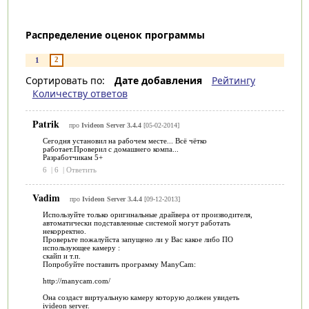
Распределение оценок программы
2
1
Сортировать по:
Дате добавления
Рейтингу
Количеству ответов
Patrik
про
Ivideon Server 3.4.4
[05-02-2014]
Сегодня установил на рабочем месте... Всё чётко
работает.Проверил с домашнего компа...
Разработчикам 5+
6
|
6
|
Ответить
Vadim
про
Ivideon Server 3.4.4
[09-12-2013]
Используйте только оригинальные драйвера от производителя,
автоматически подставленные системой могут работать
некорректно.
Проверьте пожалуйста запущено ли у Вас какое либо ПО
использующее камеру :
скайп и т.п.
Попробуйте поставить программу ManyCam:
http://manycam.com/
Она создаст виртуальную камеру которую должен увидеть
ivideon server.