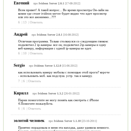
Евгений
про
Ivideon Server 2.0.1
[17-08-2012]
Всем привет! А такой вопрос... Во время просмотра Он-лайн на
компе где стоит ivideon-server будет видно что идет просмотр
или это все анонимно...???
6
|
13
|
Ответить
Андрей
про
Ivideon Server 2.0.1
[16-08-2012]
Отличная программа. Только столкнулся со следующим глюком:
подключил 2 ip-камеры- все ок; подключил 2ip-камеры и одну
веб-камеру, информация с одной ip-камеры не идет.
6
|
10
|
Ответить
Sergio
про
Ivideon Server 1.12.0
[15-06-2012]
как использовать камеру мобилы с помощью этой проги? короче
- использовать моб. как подслуш. устр. так и камеру.
7
|
6
|
Ответить
Кирилл
про
Ivideon Server 1.3.2
[26-01-2012]
Парни помоготите не могу понять как смотреть с iPhone
4.Помогите пожалуйста.
6
|
6
|
Ответить
золотой человек
про
Ivideon Server 1.1.10
[23-10-2011]
Приятно порадовала и меня эта находка, даже удивила немного.