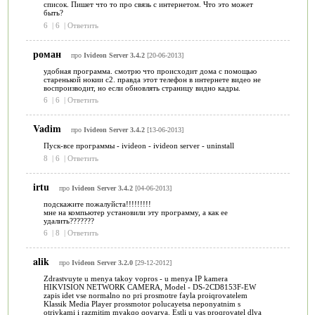
список. Пишет что то про связь с интернетом. Что это может
быть?
6
|
6
|
Ответить
роман
про
Ivideon Server 3.4.2
[20-06-2013]
удобная программа. смотрю что происходит дома с помощью
старенькой нокии с2. правда этот телефон в интернете видео не
воспроизводит, но если обновлять страницу видно кадры.
6
|
6
|
Ответить
Vadim
про
Ivideon Server 3.4.2
[13-06-2013]
Пуск-все программы - ivideon - ivideon server - uninstall
8
|
6
|
Ответить
irtu
про
Ivideon Server 3.4.2
[04-06-2013]
подскажите пожалуйста!!!!!!!!!
мне на компьютер установили эту программу, а как ее
удалить???????
6
|
8
|
Ответить
alik
про
Ivideon Server 3.2.0
[29-12-2012]
Zdrastvuyte u menya takoy vopros - u menya IP kamera
HIKVISION NETWORK CAMERA, Model - DS-2CD8153F-EW
zapis idet vse normalno no pri prosmotre fayla proiqrovatelem
Klassik Media Player prossmotor polucayetsa neponyatnim s
otrivkami i razmitim myakqo qovarya. Estli u vas proqrovatel dlya