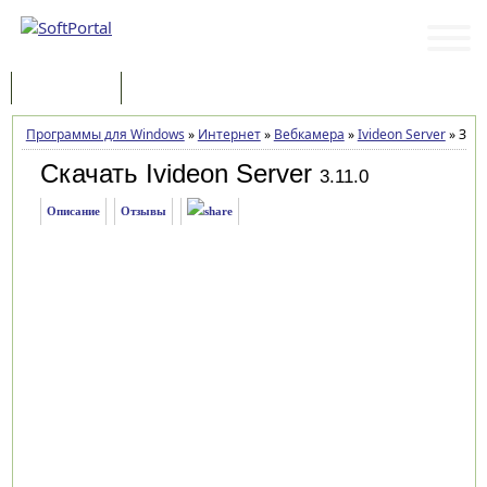
Программы
Статьи
Программы для Windows
»
Интернет
»
Вебкамера
»
Ivideon Server
»
Загр
Скачать Ivideon Server
3.11.0
Описание
Отзывы