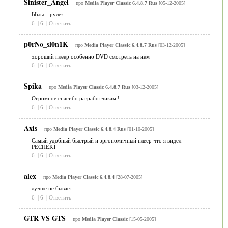
Sinister_Angel
про
Media Player Classic 6.4.8.7 Rus
[05-12-2005]
Ыыы... рулез...
6
|
6
|
Ответить
p0rNo_sl0n1K
про
Media Player Classic 6.4.8.7 Rus
[03-12-2005]
хороший плеер особенно DVD смотреть на нём
6
|
6
|
Ответить
Spika
про
Media Player Classic 6.4.8.7 Rus
[03-12-2005]
Огромное спасибо разработчикам !
6
|
6
|
Ответить
Axis
про
Media Player Classic 6.4.8.4 Rus
[01-10-2005]
Самый удобный быстрый и эргономичный плеер что я видел
РЕСПЕКТ
6
|
6
|
Ответить
alex
про
Media Player Classic 6.4.8.4
[28-07-2005]
лучше не бывает
6
|
6
|
Ответить
GTR VS GTS
про
Media Player Classic
[15-05-2005]