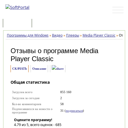
Программы
Статьи
Программы для Windows
»
Видео
»
Плееры
»
Media Player Classic
»
Отзы
Отзывы о программе
Media
Player Classic
СКАЧАТЬ
Описание
Общая статистика
Загрузок всего
855 160
Загрузок за сегодня
2
Кол-во комментариев
58
Подписавшихся на новости о
31 (
подписаться
)
программе
Оцените программу!
4.79
из 5, всего оценок -
685