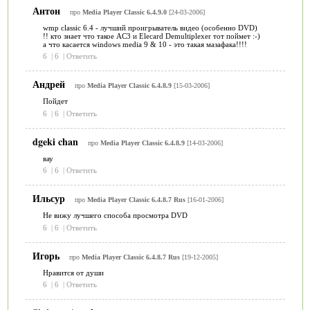
Антон
про
Media Player Classic 6.4.9.0
[24-03-2006]
wmp classic 6.4 - лучший проигрыватель видео (особенно DVD)
!! кто знает что такое AC3 и Elecard Demultiplexer тот поймет :-)
а что касается windows media 9 & 10 - это такая мазафака!!!!
6
|
6
|
Ответить
Андрей
про
Media Player Classic 6.4.8.9
[15-03-2006]
Пойдет
6
|
6
|
Ответить
dgeki chan
про
Media Player Classic 6.4.8.9
[14-03-2006]
вау
6
|
6
|
Ответить
Ильсур
про
Media Player Classic 6.4.8.7 Rus
[16-01-2006]
Не вижу лучшего способа просмотра DVD
6
|
6
|
Ответить
Игорь
про
Media Player Classic 6.4.8.7 Rus
[19-12-2005]
Нравится от души
6
|
6
|
Ответить