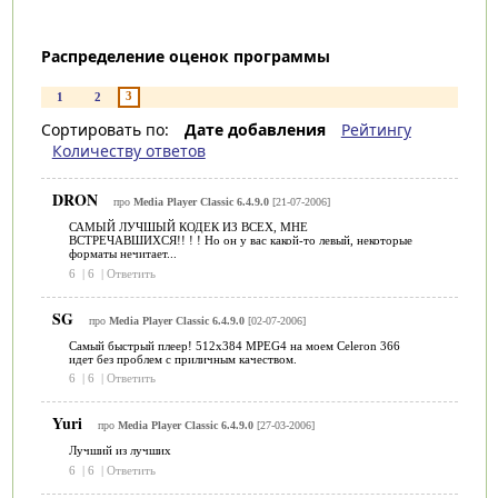
Распределение оценок программы
3
1
2
Сортировать по:
Дате добавления
Рейтингу
Количеству ответов
DRON
про
Media Player Classic 6.4.9.0
[21-07-2006]
САМЫЙ ЛУЧШЫЙ КОДЕК ИЗ ВСЕХ, МНЕ
ВСТРЕЧАВШИХСЯ!! ! ! Но он у вас какой-то левый, некоторые
форматы нечитает...
6
|
6
|
Ответить
SG
про
Media Player Classic 6.4.9.0
[02-07-2006]
Самый быстрый плеер! 512x384 MPEG4 на моем Celeron 366
идет без проблем с приличным качеством.
6
|
6
|
Ответить
Yuri
про
Media Player Classic 6.4.9.0
[27-03-2006]
Лучший из лучших
6
|
6
|
Ответить