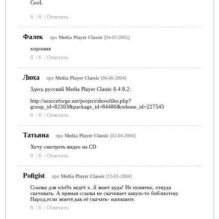
CooL
6
|
6
|
Ответить
Фалек
про
Media Player Classic
[04-03-2005]
хорошая
6
|
6
|
Ответить
Люха
про
Media Player Classic
[06-06-2004]
Здесь русский Media Player Classic 6.4.8.2:
http://sourceforge.net/project/showfiles.php?
group_id=82303&package_id=84486&release_id=227545
6
|
6
|
Ответить
Татьяна
про
Media Player Classic
[02-04-2004]
Хочу смотреть видео на CD
6
|
6
|
Ответить
Pofigist
про
Media Player Classic
[13-01-2004]
Ссылка для win9x ведёт х..й знает куда! Не понятно, откуда
скачивать. А прямая ссылка не скачивает какую-то библиотеку.
Народ,если знаете,как её скачать- напишите.
6
|
6
|
Ответить