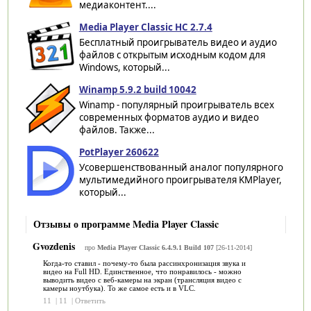
медиаконтент....
Media Player Classic HC 2.7.4
Бесплатный проигрыватель видео и аудио
файлов с открытым исходным кодом для
Windows, который...
Winamp 5.9.2 build 10042
Winamp - популярный проигрыватель всех
современных форматов аудио и видео
файлов. Также...
PotPlayer 260622
Усовершенствованный аналог популярного
мультимедийного проигрывателя KMPlayer,
который...
Отзывы о программе Media Player Classic
Gvozdenis
про
Media Player Classic 6.4.9.1 Build 107
[26-11-2014]
Когда-то ставил - почему-то была рассинхронизация звука и
видео на Full HD. Единственное, что понравилось - можно
выводить видео с веб-камеры на экран (трансляция видео с
камеры ноутбука). То же самое есть и в VLC.
11
|
11
|
Ответить