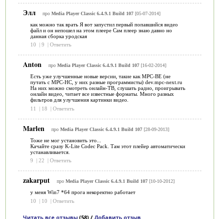
Элл
про
Media Player Classic 6.4.9.1 Build 107
[05-07-2014]
как можно так врать Я вот запустил первый попавшийся видео
файл и он непошел на этом плеере Сам плеер знаю давно но
данная сборка уродская
10
|
9
|
Ответить
Anton
про
Media Player Classic 6.4.9.1 Build 107
[16-02-2014]
Есть уже улучшенные новые версии, такие как MPC-BE (не
путать с MPC-HC, у них разные программисты) dev.mpc-next.ru
На них можно смотреть онлайн-ТВ, слушать радио, проигрывать
онлайн видео, читает все известные форматы. Много разных
фильтров для улучшения картинки видео.
11
|
18
|
Ответить
Marlen
про
Media Player Classic 6.4.9.1 Build 107
[28-09-2013]
Тоже не мог установить это...
Качайте сразу K-Lite Codec Pack. Там этот плейер автоматически
устанавливается.
9
|
22
|
Ответить
zakarput
про
Media Player Classic 6.4.9.1 Build 107
[10-10-2012]
у меня Win7 *64 прога некоректно работает
10
|
10
|
Ответить
Читать все отзывы
(58) /
Добавить отзыв