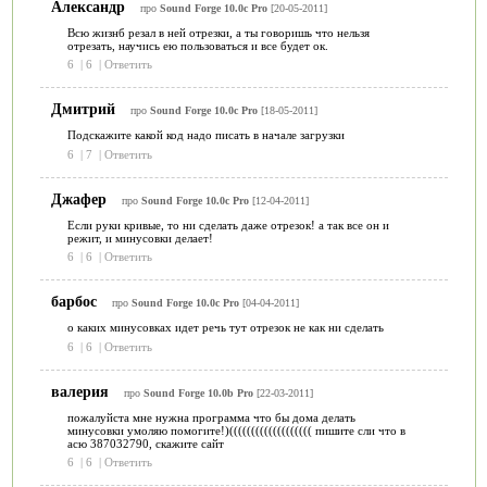
Александр
про
Sound Forge 10.0c Pro
[20-05-2011]
Всю жизнб резал в ней отрезки, а ты говоришь что нельзя
отрезать, научись ею пользоваться и все будет ок.
6
|
6
|
Ответить
Дмитрий
про
Sound Forge 10.0c Pro
[18-05-2011]
Подскажите какой код надо писать в начале загрузки
6
|
7
|
Ответить
Джафер
про
Sound Forge 10.0c Pro
[12-04-2011]
Если руки кривые, то ни сделать даже отрезок! а так все он и
режит, и минусовки делает!
6
|
6
|
Ответить
барбос
про
Sound Forge 10.0c Pro
[04-04-2011]
о каких минусовках идет речь тут отрезок не как ни сделать
6
|
6
|
Ответить
валерия
про
Sound Forge 10.0b Pro
[22-03-2011]
пожалуйста мне нужна программа что бы дома делать
минусовки умоляю помогите!)((((((((((((((((((( пишите сли что в
асю 387032790, скажите сайт
6
|
6
|
Ответить