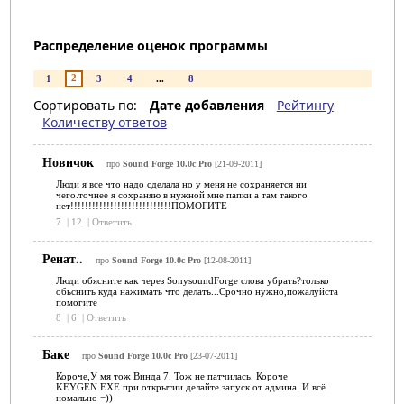
Распределение оценок программы
2
1
3
4
...
8
Сортировать по:
Дате добавления
Рейтингу
Количеству ответов
Новичок
про
Sound Forge 10.0c Pro
[21-09-2011]
Люди я все что надо сделала но у меня не сохраняется ни
чего.точнее я сохраняю в нужной мне папки а там такого
нет!!!!!!!!!!!!!!!!!!!!!!!!!!!!ПОМОГИТЕ
7
|
12
|
Ответить
Ренат..
про
Sound Forge 10.0c Pro
[12-08-2011]
Люди обясните как через SonysoundForge слова убрать?только
обьснить куда нажимать что делать...Срочно нужно,пожалуйста
помогите
8
|
6
|
Ответить
Баке
про
Sound Forge 10.0c Pro
[23-07-2011]
Короче,У мя тож Винда 7. Тож не патчилась. Короче
KEYGEN.EXE при открытии делайте запуск от админа. И всё
номально =))