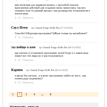
вам несколько раз задавался вопрос с просьбой описать
выполнения действий для создания своих минусовок. так вот,
опишите пож-та данный процесс как руоковдство пользователя в
жатом виде.
6
|
6
|
Ответить
Соул Итем
про
Sound Forge 10.0b Pro
[27-10-2010]
Спасибо!))Хорошая програмка!!))Жаль только на английском!!
6
|
6
|
Ответить
ты вобще о ком
про
Sound Forge 10.0b Pro
[08-10-2010]
как скачать и установить программу sound forge и о каком коде
пишут все эти люди.ну и как пользоваться
6
|
6
|
Ответить
Карина
про
Sound Forge 10.0b Pro
[06-10-2010]
я вроде бы скачала...а в моих программах найти не могу...как
понять,куда подевалась?
6
|
6
|
Ответить
2
1
3
4
...
8
Написать отзыв