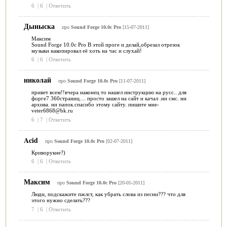
6
|
6
|
Ответить
Дыныска
про
Sound Forge 10.0c Pro
[15-07-2011]
Максим
Sound Forge 10.0c Pro В этой проге и делай,обрезал отрезок
музыки накопировал её хоть на час и слухай!
6
|
6
|
Ответить
николай
про
Sound Forge 10.0c Pro
[11-07-2011]
привет всем!!вчера наконец то нашел инструкцию на русс.. для
форге7 360страниц.... просто зашел на сайт и качал .ни смс. ни
архива. ни папок.спасибо этому сайту. пишите мне-
veter6868@bk.ru
6
|
7
|
Ответить
Acid
про
Sound Forge 10.0c Pro
[02-07-2011]
Криворукие?)
6
|
6
|
Ответить
Максим
про
Sound Forge 10.0c Pro
[20-05-2011]
Люди, подскажите пжлст, как убрать слова из песни??? что для
этого нужно сделать???
7
|
6
|
Ответить