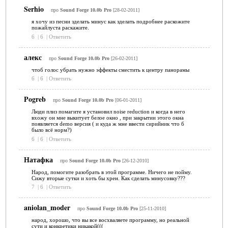
Serhio
про
Sound Forge 10.0b Pro
[28-02-2011]
я хочу из песни зделать минус как зделать подробнее раскожите
пожайлуста раскажите.
6
|
6
|
Ответить
алекс
про
Sound Forge 10.0b Pro
[26-02-2011]
чтоб голос убрать нужно эффекты сместить к центру панорамы
6
|
6
|
Ответить
Pogreb
про
Sound Forge 10.0b Pro
[06-01-2011]
Люди плиз помагите я установил noise reduction и когда в него
вхожу он мне выкитует белое окно , при закрытии этого окна
появляется demo версия ( и куда ж мне ввести сирийник что б
было всё норм?)
6
|
6
|
Ответить
Натафка
про
Sound Forge 10.0b Pro
[26-12-2010]
Народ, помогите разобрать в этой программе. Ничего не пойму.
Сижу вторые сутки и хоть бы хрен. Как сделать минусовку???
7
|
6
|
Ответить
aniolan_moder
про
Sound Forge 10.0b Pro
[25-11-2010]
народ, хорошо, что вы все восхваляете программу, но реальной
сути и конкретики никакой(((