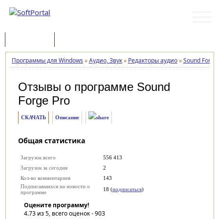
Программы
Статьи
Программы для Windows
»
Аудио, Звук
»
Редакторы аудио
»
Sound Forge
Отзывы о программе
Sound
Forge Pro
СКАЧАТЬ
Описание
Общая статистика
Загрузок всего
556 413
Загрузок за сегодня
2
Кол-во комментариев
143
Подписавшихся на новости о
18 (
подписаться
)
программе
Оцените программу!
4.73
из 5, всего оценок -
903