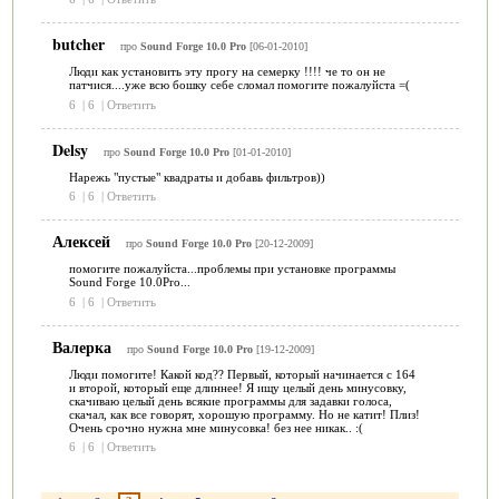
butcher
про
Sound Forge 10.0 Pro
[06-01-2010]
Люди как установить эту прогу на семерку !!!! че то он не
патчися....уже всю бошку себе сломал помогите пожалуйста =(
6
|
6
|
Ответить
Delsy
про
Sound Forge 10.0 Pro
[01-01-2010]
Нарежь "пустые" квадраты и добавь фильтров))
6
|
6
|
Ответить
Алексей
про
Sound Forge 10.0 Pro
[20-12-2009]
помогите пожалуйста...проблемы при установке программы
Sound Forge 10.0Pro...
6
|
6
|
Ответить
Валерка
про
Sound Forge 10.0 Pro
[19-12-2009]
Люди помогите! Какой код?? Первый, который начинается с 164
и второй, который еще длиннее! Я ищу целый день минусовку,
скачиваю целый день всякие программы для задавки голоса,
скачал, как все говорят, хорошую программу. Но не катит! Плиз!
Очень срочно нужна мне минусовка! без нее никак.. :(
6
|
6
|
Ответить