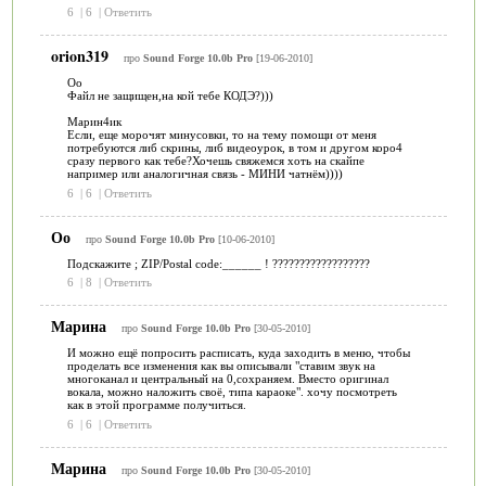
6
|
6
|
Ответить
orion319
про
Sound Forge 10.0b Pro
[19-06-2010]
Oo
Файл не защищен,на кой тебе КОДЭ?)))
Марин4ик
Если, еще морочят минусовки, то на тему помощи от меня
потребуются либ скрины, либ видеоурок, в том и другом коро4
сразу первого как тебе?Хочешь свяжемся хоть на скайпе
например или аналогичная связь - МИНИ чатнём))))
6
|
6
|
Ответить
Оо
про
Sound Forge 10.0b Pro
[10-06-2010]
Подскажите ; ZIP/Postal code:______ ! ??????????????????
6
|
8
|
Ответить
Марина
про
Sound Forge 10.0b Pro
[30-05-2010]
И можно ещё попросить расписать, куда заходить в меню, чтобы
проделать все изменения как вы описывали "ставим звук на
многоканал и центральный на 0,сохраняем. Вместо оригинал
вокала, можно наложить своё, типа караоке". хочу посмотреть
как в этой программе получиться.
6
|
6
|
Ответить
Марина
про
Sound Forge 10.0b Pro
[30-05-2010]