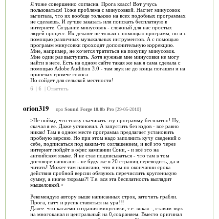
Я тоже совершенно согласна. Прога класс! Вот учусь
пользоваться! Тоже проблема с минусовкой. Насчет минусовок
вычитала, что их вообще тольково на всех подобных программах
не сделаешь. И лучше заказать или поискать бесплатную в
интернете. Создание минусовок - сложный для нас простых
людей процесс. Их делают не только с помощью программ, но и с
помощью различных музыкальных интрументов. А с помощью
программ минусовки проходят дополнительную коррекцию.
Мне, например, не хочется тратиться на покупку минусовок.
Мне один раз выступать. Хотя нужные мне минусовки не могу
найти в нете. Есть на одном сайте такая же как я сама сделала с
помощью Adobe Audition 3.0 - там звук не до конца погашен и на
припевах громче голоса.
Но сойдет для сельской местности!
6
|
6
|
Ответить
orion319
про
Sound Forge 10.0b Pro
[29-05-2010]
>Не пойму, что толку скачивать эту программу бесплатно! Ну,
скачал я её. Даже установил. А запустить без кодов - всё равно
никак! Там в одном месте программа предлагает установить
пробную версию. Но при этом надо заполнить кучу сведений о
себе, подписаться под каким-то соглашением, и всё это через
интернет пойдёт в офис кампании Сони, - и всё это на
английском языке. Я не стал подписываться - что там в том
договоре написано - не буду же я 20 страниц переводить, да и
читать! Может там написано, что я им по окончании срока
действия пробной версии обязуюсь перечислить кругленькую
сумму, а иначе тюрьма?! Т.е. вся эта бесплатность выглядит
мышеловкой.<
Рекомендую автору выше написанных строк, заточить грабли.
Прога, патч и русик ставяться на ура!!!
Далее: что касаемо создания минусовки, т.е. вокал -, ставим звук
на многоканал и центральный на 0,сохраняем. Вместо оригинал