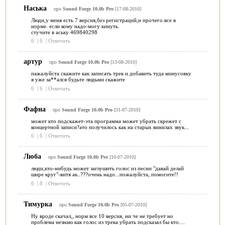
Наська
про
Sound Forge 10.0b Pro
[17-08-2010]
Люди,у меня есть 7 версия,без регистраций,и прочего.все в
норме. если кому надо-могу кинуть.
стучите в аську 469840298
6
|
6
|
Ответить
артур
про
Sound Forge 10.0b Pro
[13-08-2010]
пажалуйста скажите как записать трек и добавить туда минусовку
я уже за**ался будьте людьми скажите
6
|
6
|
Ответить
Фафна
про
Sound Forge 10.0b Pro
[31-07-2010]
может кто подскажет-эта программа может убрать скрежет с
концертной записи?ато получилось как на старых винилах звук...
6
|
6
|
Ответить
Люба
про
Sound Forge 10.0b Pro
[10-07-2010]
люди,кто-нибудь может заглушить голос из песни "давай делай
шире круг"-витя ак..???очень надо...пожалуйста, помогите!!
6
|
8
|
Ответить
Tимурка
про
Sound Forge 10.0b Pro
[05-07-2010]
Ну вроде скачал,, норм все 10 версия, ни че не требует но
проблема незнаю как голос из трека убрать подсказал бы кто....