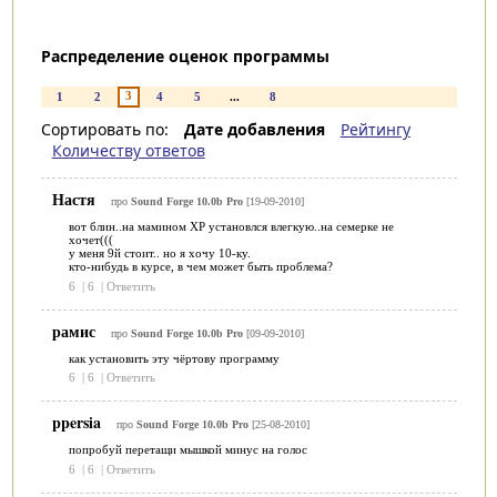
Распределение оценок программы
3
1
2
4
5
...
8
Сортировать по:
Дате добавления
Рейтингу
Количеству ответов
Настя
про
Sound Forge 10.0b Pro
[19-09-2010]
вот блин..на мамином XP установлся влегкую..на семерке не
хочет(((
у меня 9й стоит.. но я хочу 10-ку.
кто-нибудь в курсе, в чем может быть проблема?
6
|
6
|
Ответить
рамис
про
Sound Forge 10.0b Pro
[09-09-2010]
как установить эту чёртову программу
6
|
6
|
Ответить
ppersia
про
Sound Forge 10.0b Pro
[25-08-2010]
попробуй перетащи мышкой минус на голос
6
|
6
|
Ответить