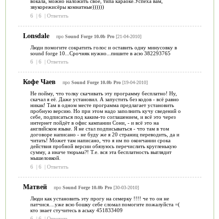
вокала, можно наложить своё, типа караоке.Успеха вам,
звукорежисёры комнатные))))))
6
|
6
|
Ответить
Lonsdale
про
Sound Forge 10.0b Pro
[21-04-2010]
Люди помогите сократить голос и оставить одну минусовку в
sound forge 10...Срочняк нужно...пишите в асю 382293765
6
|
6
|
Ответить
Кофе Чаев
про
Sound Forge 10.0b Pro
[19-04-2010]
Не пойму, что толку скачивать эту программу бесплатно! Ну,
скачал я её. Даже установил. А запустить без кодов - всё равно
никак! Там в одном месте программа предлагает установить
пробную версию. Но при этом надо заполнить кучу сведений о
себе, подписаться под каким-то соглашением, и всё это через
интернет пойдёт в офис кампании Сони, - и всё это на
английском языке. Я не стал подписываться - что там в том
договоре написано - не буду же я 20 страниц переводить, да и
читать! Может там написано, что я им по окончании срока
действия пробной версии обязуюсь перечислить кругленькую
сумму, а иначе тюрьма?! Т.е. вся эта бесплатность выглядит
мышеловкой.
6
|
6
|
Ответить
Матвей
про
Sound Forge 10.0b Pro
[30-03-2010]
Люди как установить эту прогу на семерку !!!! че то он не
патчися....уже всю бошку себе сломал помогите пожалуйста =(
кто знает стучитесь в аську 451833409
6
|
6
|
Ответить