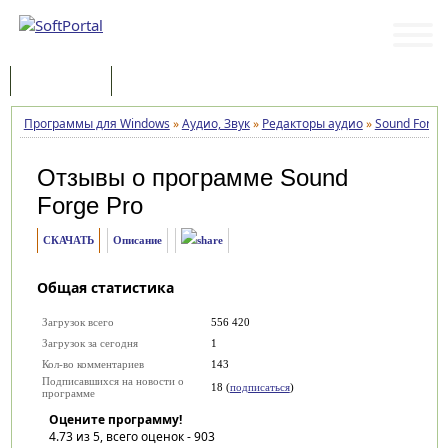
Программы
Статьи
Программы для Windows
»
Аудио, Звук
»
Редакторы аудио
»
Sound Forge
Отзывы о программе
Sound
Forge Pro
СКАЧАТЬ
Описание
Общая статистика
Загрузок всего
556 420
Загрузок за сегодня
1
Кол-во комментариев
143
Подписавшихся на новости о
18 (
подписаться
)
программе
Оцените программу!
4.73
из 5, всего оценок -
903