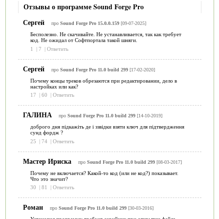
Отзывы о программе Sound Forge Pro
Сергей
про
Sound Forge Pro 15.0.0.159
[09-07-2025]
Бесполезно. Не скачивайте. Не устанавливается, так как требует
код. Не ожидал от Софтпортала такой шняги.
1
|
7
|
Ответить
Сергей
про
Sound Forge Pro 11.0 build 299
[17-02-2020]
Почему концы треков обрезаются при редактировании, дело в
настройках или как?
17
|
60
|
Ответить
ГАЛИНА
про
Sound Forge Pro 11.0 build 299
[14-10-2019]
доброго дня підкажіть де і ззвідки взяти ключ для підтвердження
сунд фордж ?
25
|
74
|
Ответить
Мастер Ириска
про
Sound Forge Pro 11.0 build 299
[08-03-2017]
Почему не включается? Какой-то код (или не код?) показывает.
Что это значит?
30
|
81
|
Ответить
Роман
про
Sound Forge Pro 11.0 build 299
[30-03-2016]