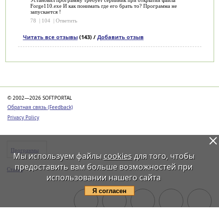
Установил программу требует серийник при открытии файла
Forge110.exe И как понимать где его брать то? Программа не
запускается !
78
|
104
|
Ответить
Читать все отзывы
(143) /
Добавить отзыв
Категории
© 2002—2026 SOFTPORTAL
Обратная связь (Feedback)
Privacy Policy
Программы
Мы используем файлы
cookies
для того, чтобы
предоставить вам больше возможностей при
Статьи
использовании нашего сайта