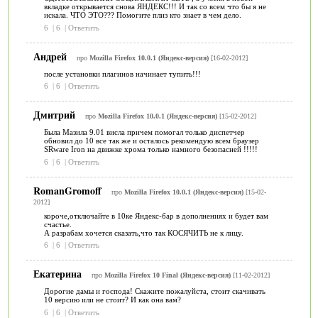
вкладке открывается снова ЯНДЕКС!!! И так со всем что бы я не
искала. ЧТО ЭТО??? Помогите плиз кто знает в чем дело.
6
|
6
|
Ответить
Андрей
про
Mozilla Firefox 10.0.1 (Яндекс-версия)
[16-02-2012]
после установки плагинов начинает тупить!!!
6
|
6
|
Ответить
Дмитрий
про
Mozilla Firefox 10.0.1 (Яндекс-версия)
[15-02-2012]
Была Мазила 9.01 висла причем помогал только диспетчер
обновил до 10 все так же и осталось рекомендую всем браузер
SRware Iron на движке хрома только намного безопасней !!!!!
6
|
6
|
Ответить
RomanGromoff
про
Mozilla Firefox 10.0.1 (Яндекс-версия)
[15-02-
2012]
короче,отключайте в 10ке Яндекс-бар в дополнениях и будет вам
счастье.
А разрабам хочется сказать,что так КОСЯЧИТЬ не к лицу.
6
|
6
|
Ответить
Екатерина
про
Mozilla Firefox 10 Final (Яндекс-версия)
[11-02-2012]
Дорогие дамы и господа! Скажите пожалуйста, стоит скачивать
10 версию или не стоит? И как она вам?
6
|
6
|
Ответить