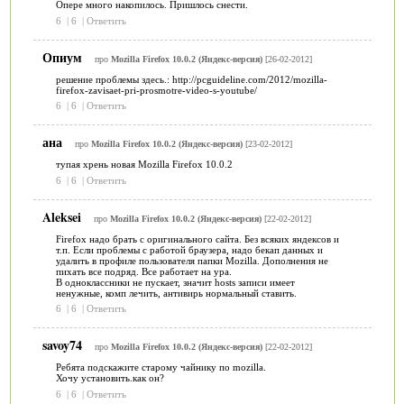
Опере много накопилось. Пришлось снести.
6
|
6
|
Ответить
Опиум
про
Mozilla Firefox 10.0.2 (Яндекс-версия)
[26-02-2012]
решение проблемы здесь.: http://pcguideline.com/2012/mozilla-
firefox-zavisaet-pri-prosmotre-video-s-youtube/
6
|
6
|
Ответить
ана
про
Mozilla Firefox 10.0.2 (Яндекс-версия)
[23-02-2012]
тупая хрень новая Mozilla Firefox 10.0.2
6
|
6
|
Ответить
Aleksei
про
Mozilla Firefox 10.0.2 (Яндекс-версия)
[22-02-2012]
Firefox надо брать с оригинального сайта. Без всяких яндексов и
т.п. Если проблемы с работой браузера, надо бекап данных и
удалить в профиле пользователя папки Mozilla. Дополнения не
пихать все подряд. Все работает на ура.
В одноклассники не пускает, значит hosts записи имеет
ненужные, комп лечить, антивирь нормальный ставить.
6
|
6
|
Ответить
savoy74
про
Mozilla Firefox 10.0.2 (Яндекс-версия)
[22-02-2012]
Ребята подскажите старому чайнику по mozilla.
Хочу установить.как он?
6
|
6
|
Ответить