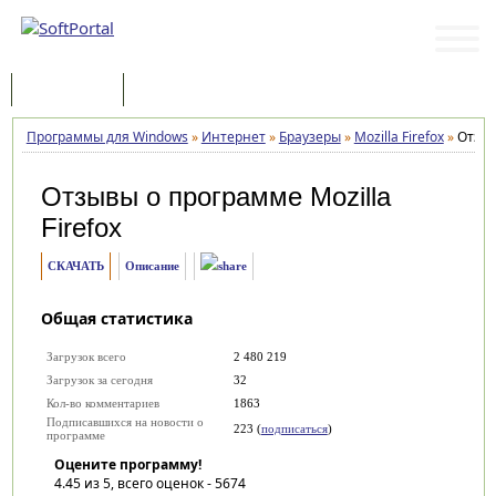
Программы
Статьи
Программы для Windows
»
Интернет
»
Браузеры
»
Mozilla Firefox
»
Отзы
Отзывы о программе
Mozilla
Firefox
СКАЧАТЬ
Описание
Общая статистика
Загрузок всего
2 480 219
Загрузок за сегодня
32
Кол-во комментариев
1863
Подписавшихся на новости о
223 (
подписаться
)
программе
Оцените программу!
4.45
из 5, всего оценок -
5674