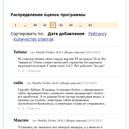
Распределение оценок программы
42
1
...
40
41
43
44
...
81
Сортировать по:
Дате добавления
Рейтингу
Количеству ответов
Tatiana
про
Mozilla Firefox 10.0.2 (Яндекс-версия)
[28-02-2012]
Не советую менять свою старую версию FF на новую 10-ю.Это
"замануха".Очень сильно виснет,веб-страничка без картинок
загружается полдня.У меня стоит 3.6.2. Все работает "на ура".
6
|
6
|
Ответить
radin
про
Mozilla Firefox 10.0.2 (Яндекс-версия)
[27-02-2012]
Спасибо Aleksei. И правда, установил firefox с официального
сайта, предварительно улалив все папки предыдущего firefox -
всё заработало. А то раньше боли частые подвисания видео, к
примеру на youtube, некоторые сайты неправильно
грузились(отображались), а некоторые ссылки не открывались.
6
|
6
|
Ответить
Максим
про
Mozilla Firefox 10.0.2 (Яндекс-версия)
[26-02-2012]
Установил, но оказалось нет импорта закладок, а у меня их в