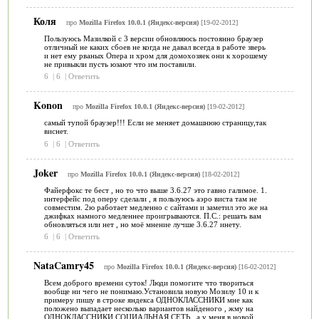
Коля
про
Mozilla Firefox 10.0.1 (Яндекс-версия)
[19-02-2012]
Пользуюсь Мазилкой с 3 версии обновляюсь постоянно браузер
отличный не каких сбоев не когда не давал всегда в работе зверь
и нет ему рваных Опера и хром для домохозяек они к хорошему
не привыкли пусть юзают что им поставили.
6
|
6
|
Ответить
Konon
про
Mozilla Firefox 10.0.1 (Яндекс-версия)
[19-02-2012]
самый тупой браузер!!! Если не меняет домашнюю страницу,так
виснет.
6
|
6
|
Ответить
Joker
про
Mozilla Firefox 10.0.1 (Яндекс-версия)
[18-02-2012]
Файерфокс те бест , но то что выше 3.6.27 это гавно галимое. 1.
интерфейс под оперу сделали , я пользуюсь аэро виста там не
совместим. 2ю работает медленно с сайтами и заметил это же на
джифках намного медленнее проигрываются. П.С.: решать вам
обновляться или нет , но моё мнение лучше 3.6.27 инету.
6
|
6
|
Ответить
NataCamry45
про
Mozilla Firefox 10.0.1 (Яндекс-версия)
[16-02-2012]
Всем доброго времени суток! Люди помогите что твориться
вообще ни чего не понимаю.Установила новую Мозилу 10 и к
примеру пишу в строке яндекса ОДНОКЛАССНИКИ мне как
положено выпадает несколько вариантов найденого , жму на
ОДНОКЛАССНИКИ СОЦИАЛЬНАЯ СЕТЬ , а у меня в новой