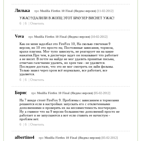
Лилька
про
Mozilla Firefox 10 Final (Яндекс-версия)
[11-02-2012]
УЖАС!УДАЛИЛИ В ЖОПЦ ЭТОТ БРАУЗЕР ВИСНЕТ УЖАС!
6
|
6
|
Ответить
Vova
про
Mozilla Firefox 10 Final (Яндекс-версия)
[10-02-2012]
Как он меня задолбал это FireFox 10, На сколько глюченая 9
версия, но 10 это просто пц. Постоянные зависания, тормоза,
крахи плагина. Мог тупо зависнуть, не реагирует ни на какие
нажатия.При чем, в диспечере задач он показывает что работает
а не висит. В почте на майде не мог удалить принятые письма,
отмечаю галочкими удалить, но хрен там - не удаляется.
Последнее достало, что это не мог смотреть он лайн фильмы.
Только зашел через хром всё нормально, все работает, все
удаляется.
6
|
6
|
Ответить
Борис
про
Mozilla Firefox 10 Final (Яндекс-версия)
[05-02-2012]
На 7 винде стоит FireFox 9. Проблемы с зависанием и тормозами
решаются если в настройках запускать его с отключенными
дополнениями и проверять их на несовместимость поочередно.
Ну а главное что на 9 версии большинство дополнений просто не
работает и не запускаются а вот если ставить ее начистую -
проблем нет.
6
|
6
|
Ответить
albertino4
про
Mozilla Firefox 10 Final (Яндекс-версия)
[05-02-2012]