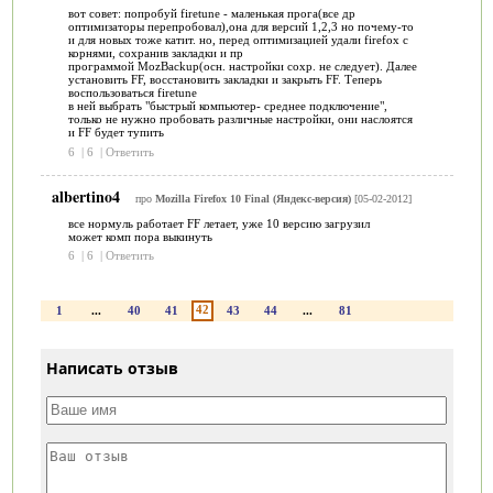
вот совет: попробуй firetune - маленькая прога(все др
оптимизаторы перепробовал),она для версий 1,2,3 но почему-то
и для новых тоже катит. но, перед оптимизацией удали firefox с
корнями, сохранив закладки и пр
программой MozBackup(осн. настройки сохр. не следует). Далее
установить FF, восстановить закладки и закрыть FF. Теперь
воспользоваться firetune
в ней выбрать "быстрый компьютер- среднее подключение",
только не нужно пробовать различные настройки, они наслоятся
и FF будет тупить
6
|
6
|
Ответить
albertino4
про
Mozilla Firefox 10 Final (Яндекс-версия)
[05-02-2012]
все нормуль работает FF летает, уже 10 версию загрузил
может комп пора выкинуть
6
|
6
|
Ответить
42
1
...
40
41
43
44
...
81
Написать отзыв