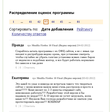
Распределение оценок программы
43
1
...
41
42
44
45
...
81
Сортировать по:
Дате добавления
Рейтингу
Количеству ответов
Правда
про
Mozilla Firefox 10 Final (Яндекс-версия)
[04-02-2012]
Старайтесь качать программы с их ОФЦ сайтов, а не с левых где
пихают в дистрибудив яндекс-хрень, при установке сматреть
чтобы случайно не убрать галочки установки всяких гавно баров
от яндексов и подобных контор, и все будет работать нормально
без зависов и так далее
6
|
6
|
Ответить
Екатерина
про
Mozilla Firefox 10 Final (Яндекс-версия)
[03-02-2012]
Это какой то ужас я никогда не встречала такого что твориться
сейчас с моим компом мазила меня очень расстроила я просто в
шоке!!!!!! Комп виснет по 2-3 минуты открывает сайт,
невозможно работать!!!! Разработчику этой версии я бы
надавала по морде!!!!! А 10 версию не хочет загружать, жопа
какая то!!! Неужели Вам господа разработчики не хватило ума
протестировать версию!!! КОШМАР
6
|
6
|
Ответить