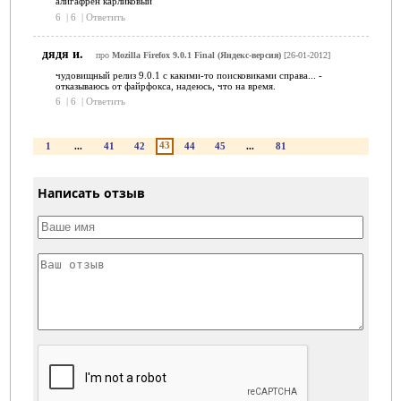
алигафрен карликовый
6
|
6
|
Ответить
дядя и.
про
Mozilla Firefox 9.0.1 Final (Яндекс-версия)
[26-01-2012]
чудовищный релиз 9.0.1 с какими-то поисковиками справа... -
отказываюсь от файрфокса, надеюсь, что на время.
6
|
6
|
Ответить
43
1
...
41
42
44
45
...
81
Написать отзыв