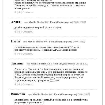
Какие то ошибк,чего-то блокирует перенаправление страницы.
Польуюсь оперой с этого дня. Надеюсь всё вернут на место в
новом релизе.
6
|
6
|
Ответить
ANIEL
про
Mozilla Firefox 9.0.1 Final (Яндекс-версия)
[30-01-2012]
долбаная девятка задрала! удалил нахрен
6
|
6
|
Ответить
Haron
про
Mozilla Firefox 9.0.1 Final (Яндекс-версия)
[30-01-2012]
Не понимаю откуда столько негативных отзывов? У меня
работает без проблем. Перешол с ХРОМА и не желею!
6
|
6
|
Ответить
Татьяна
про
Mozilla Firefox 9.0.1 Final (Яндекс-версия)
[29-01-2012]
А с меня за "бесплатно" 7 баксов содрали, а код активации не
верен. И написали, что еще 2 смс-ки нужно отправить (опять по
7 $?). Служба поддержки PeyHalp на мой запрос не отвечает.
Редко поддаюсь на такой лохотрон, а тут вдруг решила, что
хорошая,наверное, программа:((((((((((
6
|
6
|
Ответить
Вячеслав
про
Mozilla Firefox 9.0.1 Final (Яндекс-версия)
[28-01-2012]
авнюки!кому продались?-рамБЛЯ.ру!!!да ещё и с рекламой-типа
разрешите коротенькую!!!