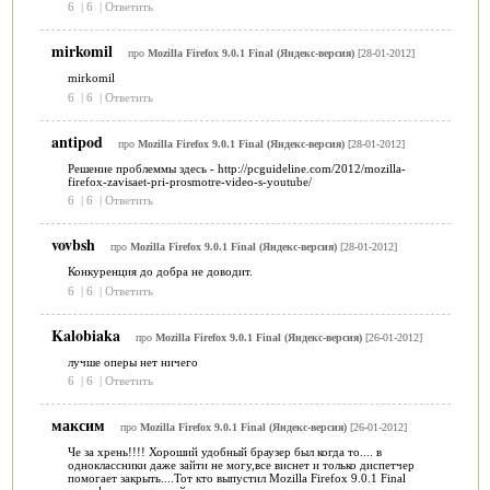
6
|
6
|
Ответить
mirkomil
про
Mozilla Firefox 9.0.1 Final (Яндекс-версия)
[28-01-2012]
mirkomil
6
|
6
|
Ответить
antipod
про
Mozilla Firefox 9.0.1 Final (Яндекс-версия)
[28-01-2012]
Решение проблеммы здесь - http://pcguideline.com/2012/mozilla-
firefox-zavisaet-pri-prosmotre-video-s-youtube/
6
|
6
|
Ответить
vovbsh
про
Mozilla Firefox 9.0.1 Final (Яндекс-версия)
[28-01-2012]
Конкуренция до добра не доводит.
6
|
6
|
Ответить
Kalobiaka
про
Mozilla Firefox 9.0.1 Final (Яндекс-версия)
[26-01-2012]
лучше оперы нет ничего
6
|
6
|
Ответить
максим
про
Mozilla Firefox 9.0.1 Final (Яндекс-версия)
[26-01-2012]
Че за хрень!!!! Хороший удобный браузер был когда то.... в
одноклассники даже зайти не могу,все виснет и только диспетчер
помогает закрыть....Тот кто выпустил Mozilla Firefox 9.0.1 Final