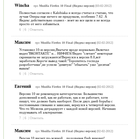
Wincha
про
Mozilla Firefox 10 Final (Яндекс-версия)
[03-02-2012]
Полностью согласен с Kalobiaka и всегда считал и считаю, что
лучше Оперы еще ничего не придумали, особенно 7.62. А
Яндекс действительно охамел - лезет во все щели и не всегда
просто от него избавиться.
6
|
6
|
Ответить
Максим
про
Mozilla Firefox 10 Final (Яндекс-версия)
[02-02-2012]
Установил 10-ю версию,Вначаче вроде нормально.Включил
видео"ВКОНТАКТЕ" и... НИФИГА!Видео "слетает" некоторые
скриншоты не загружаются!Вернулся к версии 8.0,всё
заработало.Короче вывод такой:"Торопитесь господа
разроботчики",не успели "девятую" "обкатать" уже "десятая"
вышла!
6
|
6
|
Ответить
Евгений
про
Mozilla Firefox 10 Final (Яндекс-версия)
[02-02-2012]
Версию 10 не рекомендую категорически. Большинство
дополнений в ней, как не работало, как и не работает, хотя
пишут, что должно быть наоборот. После двух дней борьбы с
постоянными глюками и зависами, вернулся к четвертой версии.
Что-то Мозилла деградирует с каждой новой версией. Начинаю
подумывать об альтернативе.
7
|
6
|
Ответить
Максим
про
Mozilla Firefox 10 Final (Яндекс-версия)
[02-02-2012]
Версия 10 виснет по-зеленой... подозревая flash виноват!