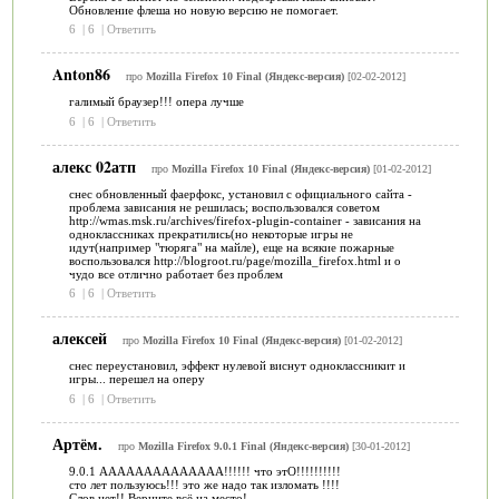
Обновление флеша но новую версию не помогает.
6
|
6
|
Ответить
Anton86
про
Mozilla Firefox 10 Final (Яндекс-версия)
[02-02-2012]
галимый браузер!!! опера лучше
6
|
6
|
Ответить
алекс 02атп
про
Mozilla Firefox 10 Final (Яндекс-версия)
[01-02-2012]
снес обновленный фаерфокс, установил с официального сайта -
проблема зависания не решилась; воспользовался советом
http://wmas.msk.ru/archives/firefox-plugin-container - зависания на
одноклассниках прекратились(но некоторые игры не
идут(например "тюряга" на майле), еще на всякие пожарные
воспользовался http://blogroot.ru/page/mozilla_firefox.html и о
чудо все отлично работает без проблем
6
|
6
|
Ответить
алексей
про
Mozilla Firefox 10 Final (Яндекс-версия)
[01-02-2012]
снес переустановил, эффект нулевой виснут одноклассникит и
игры... перешел на оперу
6
|
6
|
Ответить
Артём.
про
Mozilla Firefox 9.0.1 Final (Яндекс-версия)
[30-01-2012]
9.0.1 АААААААААААААА!!!!!! что этО!!!!!!!!!!
сто лет пользуюсь!!! это же надо так изломать !!!!
Слов нет!! Верните всё на место!