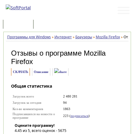
Программы
Статьи
Программы для Windows
»
Интернет
»
Браузеры
»
Mozilla Firefox
»
Отзы
Отзывы о программе
Mozilla
Firefox
СКАЧАТЬ
Описание
Общая статистика
Загрузок всего
2 480 281
Загрузок за сегодня
94
Кол-во комментариев
1863
Подписавшихся на новости о
223 (
подписаться
)
программе
Оцените программу!
4.45
из 5, всего оценок -
5675