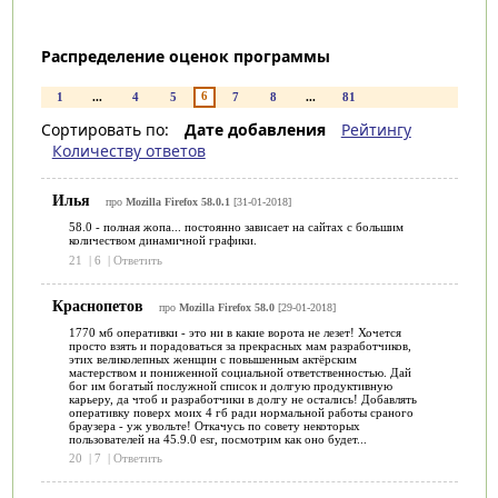
Распределение оценок программы
6
1
...
4
5
7
8
...
81
Сортировать по:
Дате добавления
Рейтингу
Количеству ответов
Илья
про
Mozilla Firefox 58.0.1
[31-01-2018]
58.0 - полная жопа... постоянно зависает на сайтах с большим
количеством динамичной графики.
21
|
6
|
Ответить
Краснопетов
про
Mozilla Firefox 58.0
[29-01-2018]
1770 мб оперативки - это ни в какие ворота не лезет! Хочется
просто взять и порадоваться за прекрасных мам разработчиков,
этих великолепных женщин с повышенным актёрским
мастерством и пониженной социальной ответственностью. Дай
бог им богатый послужной список и долгую продуктивную
карьеру, да чтоб и разработчики в долгу не остались! Добавлять
оперативку поверх моих 4 гб ради нормальной работы сраного
браузера - уж увольте! Откачусь по совету некоторых
пользователей на 45.9.0 esr, посмотрим как оно будет...
20
|
7
|
Ответить