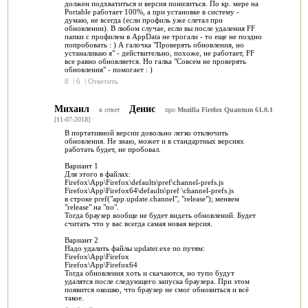
должен подхватиться и версия понизиться. По кр. мере на
Portable работает 100%, а при установке в систему -
думаю, не всегда (если профиль уже слетал при
обновлении). В любом случае, если вы после удаления FF
папки с профилем в AppData не трогали - то еще не поздно
попробовать : ) А галочка "Проверять обновления, но
устаналиваю я" - действительно, похоже, не работает, FF
все равно обновляется. Но галка "Совсем не проверять
обновления" - помогает : )
8
|
6
|
Ответить
Михаил
Денис
в ответ
про
Mozilla Firefox Quantum 61.0.1
[11-07-2018]
В портативной версии довольно легко отключить
обновления. Не знаю, может и в стандартных версиях
работать будет, не пробовал.
Вариант 1
Для этого в файлах:
Firefox\App\Firefox\defaults\pref\channel-prefs.js
Firefox\App\Firefox64\defaults\pref \channel-prefs.js
в строке pref("app.update.channel", "release"); меняем
"release" на "no".
Тогда браузер вообще не будет видеть обновлений. Будет
считать что у вас всегда самая новая версия.
Вариант 2
Надо удалить файлы updater.exe по путям:
Firefox\App\Firefox
Firefox\App\Firefox64
Тогда обновления хоть и скачаются, но тупо будут
удалятся после следующего запуска браузера. При этом
появится окошко, что браузер не смог обновиться и всё
такое.