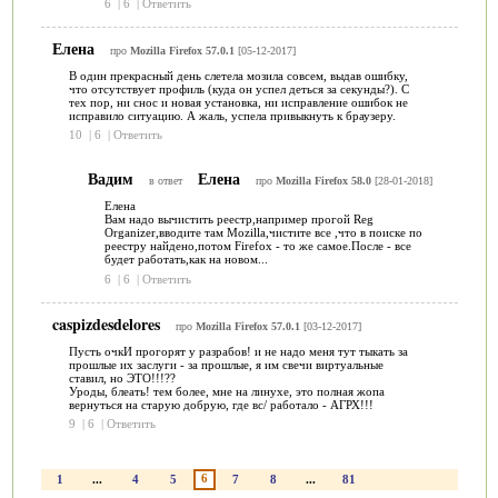
6
|
6
|
Ответить
Елена
про
Mozilla Firefox 57.0.1
[05-12-2017]
В один прекрасный день слетела мозила совсем, выдав ошибку,
что отсутствует профиль (куда он успел деться за секунды?). С
тех пор, ни снос и новая установка, ни исправление ошибок не
исправило ситуацию. А жаль, успела привыкнуть к браузеру.
10
|
6
|
Ответить
Вадим
Елена
в ответ
про
Mozilla Firefox 58.0
[28-01-2018]
Елена
Вам надо вычистить реестр,например прогой Reg
Organizer,вводите там Mozilla,чистите все ,что в поиске по
реестру найдено,потом Firefox - то же самое.После - все
будет работать,как на новом...
6
|
6
|
Ответить
caspizdesdelores
про
Mozilla Firefox 57.0.1
[03-12-2017]
Пусть очкИ прогорят у разрабов! и не надо меня тут тыкать за
прошлые их заслуги - за прошлые, я им свечи виртуальные
ставил, но ЭТО!!!??
Уроды, блеать! тем более, мне на линухе, это полная жопа
вернуться на старую добрую, где вс/ работало - АГРХ!!!
9
|
6
|
Ответить
6
1
...
4
5
7
8
...
81