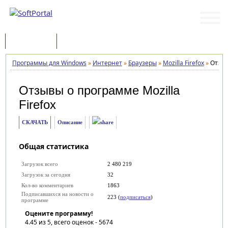
Программы
Статьи
Программы для Windows
»
Интернет
»
Браузеры
»
Mozilla Firefox
»
Отзы
Отзывы о программе
Mozilla
Firefox
СКАЧАТЬ
Описание
Общая статистика
Загрузок всего
2 480 219
Загрузок за сегодня
32
Кол-во комментариев
1863
Подписавшихся на новости о
223 (
подписаться
)
программе
Оцените программу!
4.45
из 5, всего оценок -
5674