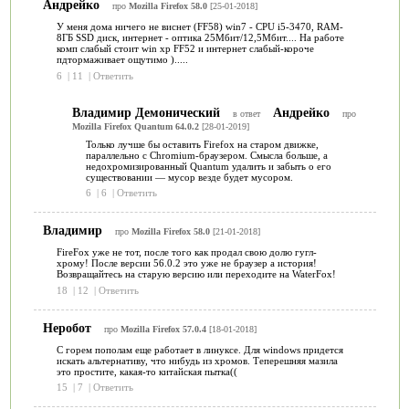
Андрейко
про
Mozilla Firefox 58.0
[25-01-2018]
У меня дома ничего не виснет (FF58) win7 - CPU i5-3470, RAM-
8ГБ SSD диск, интернет - оптика 25Мбит/12,5Мбит.... На работе
комп слабый стоит win xp FF52 и интернет слабый-короче
пдтормаживает ощутимо ).....
6
|
11
|
Ответить
Владимир Демонический
Андрейко
в ответ
про
Mozilla Firefox Quantum 64.0.2
[28-01-2019]
Только лучше бы оставить Firefox на старом движке,
параллельно с Chromium-браузером. Смысла больше, а
недохромизированный Quantum удалить и забыть о его
существовании — мусор везде будет мусором.
6
|
6
|
Ответить
Владимир
про
Mozilla Firefox 58.0
[21-01-2018]
FireFox уже не тот, после того как продал свою долю гугл-
хрому! После версии 56.0.2 это уже не браузер а история!
Возвращайтесь на старую версию или переходите на WaterFox!
18
|
12
|
Ответить
Неробот
про
Mozilla Firefox 57.0.4
[18-01-2018]
С горем пополам еще работает в линуксе. Для windows придется
искать альтернативу, что нибудь из хромов. Теперешняя мазила
это простите, какая-то китайская пытка((
15
|
7
|
Ответить