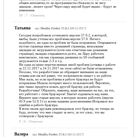
общем непонятно,то ли программисты сбежали,то ли лису
заказали...может хром? Через пару версий будет видно - будут ли
изменения.
38
|
7
|
Ответить
Татьяна
про
Mozilla Firefox 57.0.2
[09-12-2017]
Сегодня попробовала установить версию 57.0.2, в которой,
якобы, были учтены все проблемы версии 57.0. Ничего
подобного, ни одна из проблем не была исправлена. Открывается
пустая страница вместо домашней страницы, визуальные
закладки не загружаются (хотя они отмечены как домашняя
страница), вкладки открываются долго, на Лиру работать
невозможно, так как страницы дневника из 50 сообщений
загружаются только 2-3 и т.д.
Ни одна из ниже перечисленных мной проблем (отзывы о работе
за 22.11.2017 и 24.11.2017 на этом сайте) не были исправлены.
Похоже, что разработчики не обращают внимание на наши
отзывы или им всё равно, что пользователи пишут о их работе.
Мне жаль, но если проблемы в работе браузера не будут
исправлены Мазила потеряет много пользователей. Вероятно,
мне также придётся искать другой браузер для работы.
Разработчики! Обратите, наконец, ваше внимание на нас, на тех,
кто работает с этим браузером! Хватит издеваться над нами.
Верните нам старые версии, в которых можно работать (версии
45.9 или 52.0.1) со всеми нашими дополнениями.Исправьте все
ошибки в работе браузера.
Я всем своим друзьям рекомендовала этот браузер, но теперь не
буду, потому что мне стыдно за него, за тот ужас, что вы
сотворили с браузером.
9
|
6
|
Ответить
Валера
про
Mozilla Firefox 57.0.1
[06-12-2017]