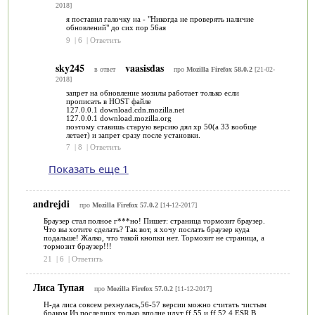
2018]
я поставил галочку на - "Никогда не проверять наличие
обновлений" до сих пор 56ая
9
|
6
|
Ответить
sky245
vaasisdas
в ответ
про
Mozilla Firefox 58.0.2
[21-02-
2018]
запрет на обновление мозилы работает только если
прописать в HOST файле
127.0.0.1 download.cdn.mozilla.net
127.0.0.1 download.mozilla.org
поэтому ставишь старую версию дял xp 50(а 33 вообще
летает) и запрет сразу после установки.
7
|
8
|
Ответить
Показать еще 1
andrejdi
про
Mozilla Firefox 57.0.2
[14-12-2017]
Браузер стал полное г***но! Пишет: страница тормозит браузер.
Что вы хотите сделать? Так вот, я хочу послать браузер куда
подальше! Жалко, что такой кнопки нет. Тормозит не страница, а
тормозит браузер!!!
21
|
6
|
Ответить
Лиса Тупая
про
Mozilla Firefox 57.0.2
[11-12-2017]
Н-да лиса совсем рехнулась,56-57 версии можно считать чистым
браком.Из последних только вполне идут ff 55 и ff 52.4 ESR.В