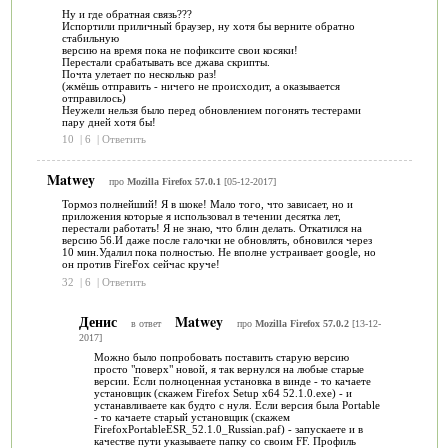
Ну и где обратная связь???
Испортили приличный браузер, ну хотя бы верните обратно
стабильную
версию на время пока не пофиксите свои косяки!
Перестали срабатывать все джава скрипты.
Почта улетает по несколько раз!
(жмёшь отправить - ничего не происходит, а оказывается
отправилось)
Неужели нельзя было перед обновлением погонять тестерами
пару дней хотя бы!
10
|
6
|
Ответить
Matwey
про
Mozilla Firefox 57.0.1
[05-12-2017]
Тормоз полнейший! Я в шоке! Мало того, что зависает, но и
приложения которые я использовал в течении десятка лет,
перестали работать! Я не знаю, что блин делать. Откатился на
версию 56.И даже после галочки не обновлять, обновился через
10 мин.Удалил пока полностью. Не вполне устраивает google, но
он против FireFox сейчас круче!
32
|
6
|
Ответить
Денис
Matwey
в ответ
про
Mozilla Firefox 57.0.2
[13-12-
2017]
Можно было попробовать поставить старую версию
просто "поверх" новой, я так вернулся на любые старые
версии. Если полноценная установка в винде - то качаете
установщик (скажем Firefox Setup x64 52.1.0.exe) - и
устанавливаете как будто с нуля. Если версия была Portable
- то качаете старый установщик (скажем
FirefoxPortableESR_52.1.0_Russian.paf) - запускаете и в
качестве пути указываете папку со своим FF. Профиль