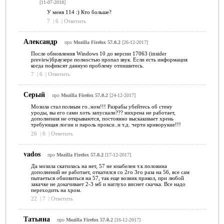
[11-07-2018]
У меня 114 :) Кто больше?
7
|
6
|
Ответить
Александр
про
Mozilla Firefox 57.0.2
[26-12-2017]
После обновления Windows 10 до версии 17063 (insider
preview)браузере полностью пропал звук. Если есть информация
когда пофиксят данную проблему отпишитесь.
7
|
6
|
Ответить
Серый
про
Mozilla Firefox 57.0.2
[24-12-2017]
Мозила стал полным го..ном!!! Разрабы убейтесь об стену
уроды, вы его сами хоть запускали??? нихрена не работает,
дополнения не открываются, постоянно выскакивает хрень
требующая логин и пароль прокси..и т.д. черти криворукие!!!
26
|
6
|
Ответить
vados
про
Mozilla Firefox 57.0.2
[17-12-2017]
Да мозила скатилась на нет, 57 не юзабелен т.к половина
дополнений не работает, откатился со 2го 3го раза на 56, все сам
пытаеться обновиться на 57, так еще возник прикол, при любой
закачке не докачивает 2-3 мб и наглухо виснет скачка. Все надо
переходить на хром.
22
|
7
|
Ответить
Татьяна
про
Mozilla Firefox 57.0.2
[16-12-2017]