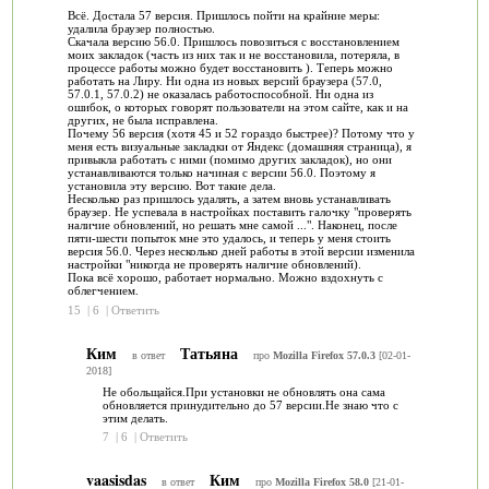
Всё. Достала 57 версия. Пришлось пойти на крайние меры:
удалила браузер полностью.
Скачала версию 56.0. Пришлось повозиться с восстановлением
моих закладок (часть из них так и не восстановила, потеряла, в
процессе работы можно будет восстановить ). Теперь можно
работать на Лиру. Ни одна из новых версий браузера (57.0,
57.0.1, 57.0.2) не оказалась работоспособной. Ни одна из
ошибок, о которых говорят пользователи на этом сайте, как и на
других, не была исправлена.
Почему 56 версия (хотя 45 и 52 гораздо быстрее)? Потому что у
меня есть визуальные закладки от Яндекс (домашняя страница), я
привыкла работать с ними (помимо других закладок), но они
устанавливаются только начиная с версии 56.0. Поэтому я
установила эту версию. Вот такие дела.
Несколько раз пришлось удалять, а затем вновь устанавливать
браузер. Не успевала в настройках поставить галочку "проверять
наличие обновлений, но решать мне самой ...". Наконец, после
пяти-шести попыток мне это удалось, и теперь у меня стоить
версия 56.0. Через несколько дней работы в этой версии изменила
настройки "никогда не проверять наличие обновлений).
Пока всё хорошо, работает нормально. Можно вздохнуть с
облегчением.
15
|
6
|
Ответить
Ким
Татьяна
в ответ
про
Mozilla Firefox 57.0.3
[02-01-
2018]
Не обольщайся.При установки не обновлять она сама
обновляется принудительно до 57 версии.Не знаю что с
этим делать.
7
|
6
|
Ответить
vaasisdas
Ким
в ответ
про
Mozilla Firefox 58.0
[21-01-