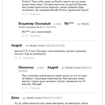
Firefox? Так я тебе скажу на Firefox много лет, но всему
нужно знать меру. Сегодня перехожу на другой браузер.
(вот решил напоследок написать, может разработчики
почитают). До свидания Mozilla Firefox здравствуй Opera!
8
|
6
|
Ответить
Владимир Овальный
Му***
в ответ
про
Mozilla
Firefox Quantum 66.0.3
[11-04-2019]
Му***, ну и сказочник))).
6
|
6
|
Ответить
Андрей
про
Mozilla Firefox 57.0.3
[02-01-2018]
версия 57.0.3 (win 10) вдруг стала медленно грузить страницы
(не все). Еще не разобрался.
12
|
6
|
Ответить
Немахмуд
Андрей
в ответ
про
Mozilla Firefox 58.0.2
[11-
03-2018]
При установке новой версии пашет норм, до тех по пока
не выйдет следующая новая версия. Как выходит новая
версия- старая сразу начинает тупить- проверено на 10
версиях. Прощай
6
|
7
|
Ответить
Дима
про
Mozilla Firefox 57.0.3
[31-12-2017]
Ах да, забыл написать про глюки яваскрипт, на некоторых сайтах