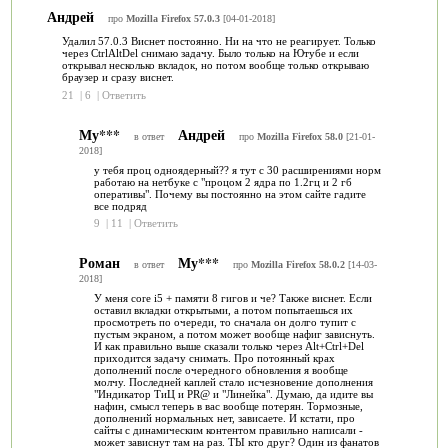
Андрей
про
Mozilla Firefox 57.0.3
[04-01-2018]
Удалил 57.0.3 Виснет постоянно. Ни на что не реагирует. Только
через CtrlAltDel снимаю задачу. Было только на Ютубе и если
открывал несколько вкладок, но потом вообще только открываю
браузер и сразу виснет.
21
|
6
|
Ответить
Му***
Андрей
в ответ
про
Mozilla Firefox 58.0
[21-01-
2018]
у тебя проц одноядерный?? я тут с 30 расширениями норм
работаю на нетбуке с "процом 2 ядра по 1.2гц и 2 гб
оперативы". Почему вы постоянно на этом сайте гадите
все подряд
9
|
11
|
Ответить
Роман
Му***
в ответ
про
Mozilla Firefox 58.0.2
[14-03-
2018]
У меня core i5 + памяти 8 гигов и че? Также виснет. Если
оставил вкладки открытыми, а потом попытаешься их
просмотреть по очереди, то сначала он долго тупит с
пустым экраном, а потом может вообще нафиг зависнуть.
И как правильно выше сказали только через Alt+Ctrl+Del
приходится задачу снимать. Про потоянный крах
дополнений после очередного обновления я вообще
молчу. Последней каплей стало исчезновение дополнения
"Индикатор ТиЦ и PR@ и "Линейка". Думаю, да идите вы
нафин, смысл теперь в вас вообще потерян. Тормозные,
дополнений нормальных нет, зависаете. И кстати, про
сайты с динамическим контентом правильно написали -
может зависнут там на раз. ТЫ кто друг? Один из фанатов