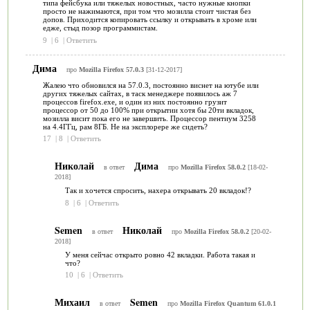
типа фейсбука или тяжелых новостных, часто нужные кнопки
просто не нажимаются, при том что мозилла стоит чистая без
допов. Приходится копировать ссылку и открывать в хроме или
едже, стыд позор программистам.
9
|
6
|
Ответить
Дима
про
Mozilla Firefox 57.0.3
[31-12-2017]
Жалею что обновился на 57.0.3, постоянно виснет на ютубе или
других тяжелых сайтах, в таск менеджере появилось аж 7
процессов firefox.exe, и один из них постоянно грузит
процессор от 50 до 100% при открытии хотя бы 20ти вкладок,
мозилла висит пока его не завершить. Процессор пентиум 3258
на 4.4ГГц, рам 8ГБ. Не на эксплорере же сидеть?
17
|
8
|
Ответить
Николай
Дима
в ответ
про
Mozilla Firefox 58.0.2
[18-02-
2018]
Так и хочется спросить, нахера открывать 20 вкладок!?
8
|
6
|
Ответить
Semen
Николай
в ответ
про
Mozilla Firefox 58.0.2
[20-02-
2018]
У меня сейчас открыто ровно 42 вкладки. Работа такая и
что?
10
|
6
|
Ответить
Михаил
Semen
в ответ
про
Mozilla Firefox Quantum 61.0.1