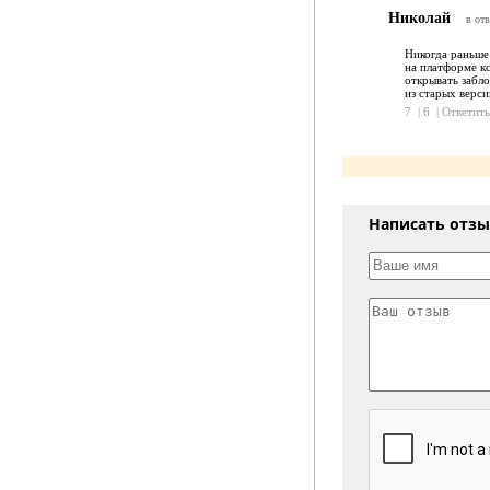
Николай
в отв
Никогда раньше 
на платформе кс
открывать забло
из старых верси
7
|
6
|
Ответить
Написать отз