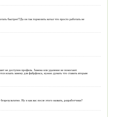
отать быстрее!?Да он так тормозить начал что просто работать не
шет не доступен профиль. Замена или удаление не помогают.
дется искать замену для файрфокса, нужно думать что ставить вторым
езрезультатно. Ну и как вас после этого назвать, разработчики?