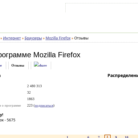
Войти на аккаунт
Зарегистрироваться
»
Интернет
»
Браузеры
»
Mozilla Firefox
»
Отзывы
рограмме
Mozilla Firefox
е
Отзывы
а
Распределен
2 480 313
32
1863
и о программе
223 (
подписаться
)
у!
ок -
5675
8
1
...
6
7
9
10
..