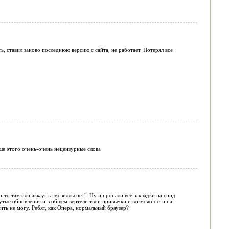
ь, ставил заново последнюю версию с сайта, не работает. Потерял все
ше этого очень-очень нецензурные слова
-то там или аккаунта мозиллы нет". Ну и пропали все закладки на спид
крутые обновления и в общем вертели твои привычки и возможности на
ить не могу. Ребят, как Опера, нормальный браузер?