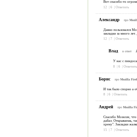
Вот спасибо-то огромн
12
|
6
|
Ответить
Александр
про
Mozil
Давно пользовался Моз
закладки за много лет
12
|
7
|
Ответить
Влад
А
в ответ
У нас с пиндоса
8
|
6
|
Ответить
Борис
про
Mozilla Fire
И так было спорно а о
8
|
6
|
Ответить
Андрей
про
Mozilla Fi
Спасибо Мозилле, что 
дайал. Открываешь, та
хрену". Закладки жалк
15
|
7
|
Ответить