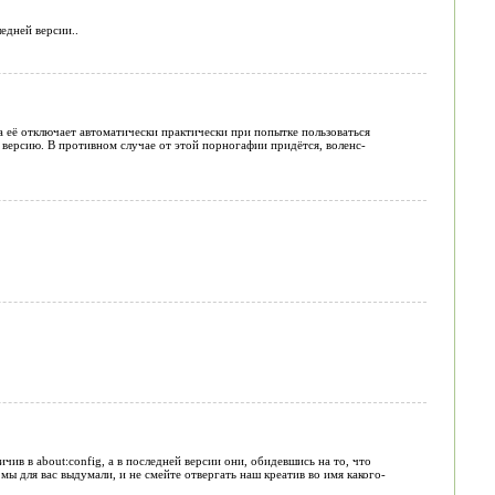
едней версии..
а её отключает автоматически практически при попытке пользоваться
версию. В противном случае от этой порногафии придётся, воленс-
чив в about:config, а в последней версии они, обидевшись на то, что
ы для вас выдумали, и не смейте отвергать наш креатив во имя какого-