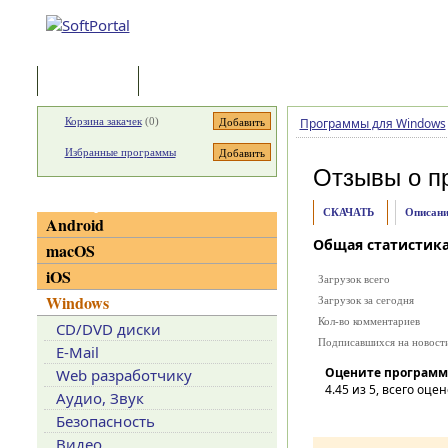
Программы
Статьи
Корзина закачек
(
0
)
Программы для Windows
Избранные программы
Отзывы о п
Категории
СКАЧАТЬ
Описани
Android
Общая статистик
macOS
iOS
Загрузок всего
Windows
Загрузок за сегодня
Кол-во комментариев
CD/DVD диски
Подписавшихся на новост
E-Mail
Оцените программ
Web разработчику
4.45
из 5, всего оцен
Аудио, Звук
Безопасность
Видео