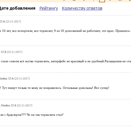
Дате добавления
Рейтингу
Количеству ответов
57.0
[23-11-2017]
е 10 лет, все испортили, все тормозит, 9 из 10 дополнений не работают, это крах. Пришлось
 57.0
[23-11-2017]
 стало совсем всё жутко тормозить, интерфейс не красивый и не удобный.Расширения не став
irefox 57.0
[23-11-2017]
Тут пишут только те кому не понравилось. Остальные довольны! Все супер!
 Firefox 57.0
[22-11-2017]
или с браузером??? Че он так тормозить стал?