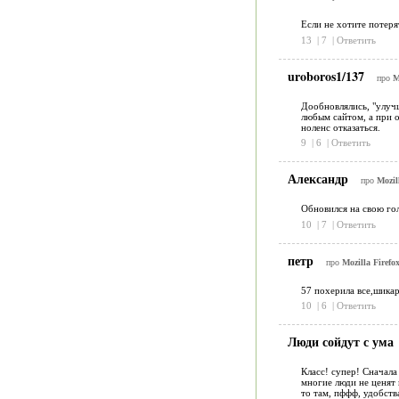
Если не хотите потеря
13
|
7
|
Ответить
uroboros1/137
про
M
Дообновлялись, "улучш
любым сайтом, а при о
ноленс отказаться.
9
|
6
|
Ответить
Александр
про
Mozil
Обновился на свою гол
10
|
7
|
Ответить
петр
про
Mozilla Firefox
57 похерила все,шика
10
|
6
|
Ответить
Люди сойдут с ума
Класс! супер! Сначала
многие люди не ценят 
то там, пффф, удобств