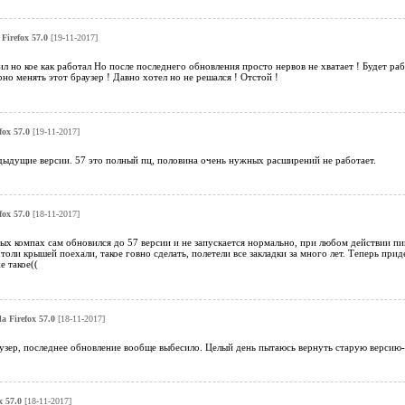
 Firefox 57.0
[19-11-2017]
л но кое как работал Но после последнего обновления просто нервов не хватает ! Будет раб
но менять этот браузер ! Давно хотел но не решался ! Отстой !
fox 57.0
[19-11-2017]
дыдущие версии. 57 это полный пц, половина очень нужных расширений не работает.
fox 57.0
[18-11-2017]
ых компах сам обновился до 57 версии и не запускается нормально, при любом действии пи
толи крышей поехали, такое говно сделать, полетели все закладки за много лет. Теперь при
е такое((
la Firefox 57.0
[18-11-2017]
узер, последнее обновление вообще выбесило. Целый день пытаюсь вернуть старую версию- б
x 57.0
[18-11-2017]