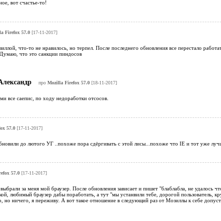
ое, вот счастье-то!
la Firefox 57.0
[17-11-2017]
иллой, что-то не нравилось, но терпел. После последнего обновления все перестало работат
. Думаю, что это санкции пиндосов
лександр
про
Mozilla Firefox 57.0
[18-11-2017]
ми все саепис, по ходу недоработки отсосов.
fox 57.0
[17-11-2017]
бновили до лютого УГ ..похоже пора сдёргивать с этой лисы...похоже что IE и тот уже луч
refox 57.0
[17-11-2017]
выбрали за меня мой браузер. После обновления зависает и пишет "блаблабла, не удалось что
кой, любимый браузер дабы поработать, а тут "мы устанвили тебе, дорогой пользователь, 
о, но ничего, я переживу. А вот такое отношение в следующий раз от Мозиллы к себе допуст