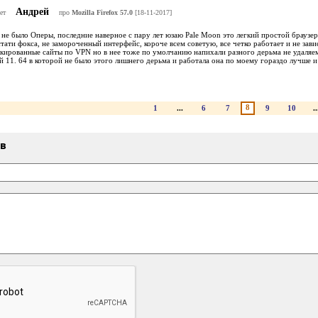
Андрей
ет
про
Mozilla Firefox 57.0
[18-11-2017]
не было Оперы, последние наверное с пару лет юзаю Pale Moon это легкий простой браузер
тати фокса, не замороченный интерфейс, короче всем советую, все четко работает и не зав
кированные сайты по VPN но в нее тоже по умолчанию напихали разного дерьма не удаляем
й 11. 64 в которой не было этого лишнего дерьма и работала она по моему гораздо лучше и
8
1
...
6
7
9
10
..
ыв