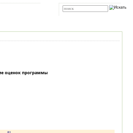
Карта сайта
RSS
Расширенный поиск
ие оценок программы
.
81