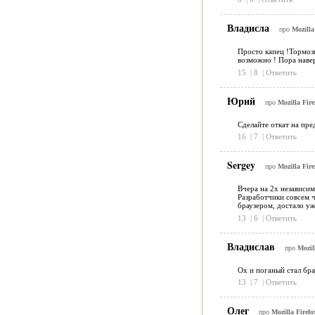
Владисла
про
Mozilla
Просто капец !Тормози
возможно ! Пора навер
15
|
8
|
Ответить
Юрий
про
Mozilla Fire
Сделайте откат на пре
16
|
7
|
Ответить
Sergey
про
Mozilla Fire
Вчера на 2х независим
Разработчики совсем ч
браузером, достало уж
13
|
6
|
Ответить
Владислав
про
Mozil
Ох и поганый стал бра
13
|
7
|
Ответить
Олег
про
Mozilla Firefo