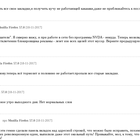
ть все свои закладки,и получить кучу не работающей какашки,даже не приближайтесь к посл
ozilla Firefox 57.0
[18-11-2017]
атели". Я скверно вижу, и при работе в сети без программы NVDA - никуда. Теперь мозилк
тключении блокировщика рекламы - лезет изо всех щелей этот мусор. Верните предыдущую 
la Firefox 57.0
[18-11-2017]
ову.теперь всё тормозит и половино не работает.пропали все старые закладки.
 57.0
[18-11-2017]
рное утро выходного дня. Нет нормальных слов
про
Mozilla Firefox 57.0
[18-11-2017]
 эти гении сделали панель вкладок над адресной строкой, что можно было исправить, похими
их революционную идею, выпилили даже этот окольный путь! Привыкайте, мол, к тому, что м
а!