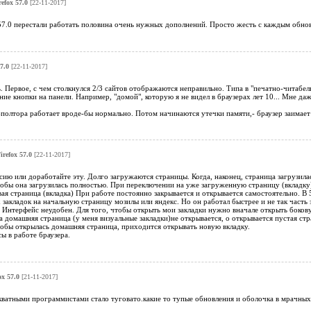
refox 57.0
[22-11-2017]
57.0 перестали работать половина очень нужных дополнений. Просто жесть с каждым обновл
7.0
[22-11-2017]
ь. Первое, с чем столкнулся 2/3 сайтов отображаются неправильно. Типа в "печатно-читабел
ние кнопки на панели. Например, "домой", которую я не видел в браузерах лет 10... Мне даж
с-полтора работает вроде-бы нормально. Потом начинаются утечки памяти,- браузер заима
irefox 57.0
[22-11-2017]
ю или доработайте эту. Долго загружаются страницы. Когда, наконец, страница загрузилась
обы она загрузилась полностью. При переключении на уже загруженную страницу (вкладку), 
ая страница (вкладка) При работе постоянно закрывается и открывается самостоятельно. 
закладок на начальную страницу мозилы или яндекс. Но он работал быстрее и не так часть за
 Интерфейс неудобен. Для того, чтобы открыть мои закладки нужно вначале открыть боковую
 домашняя страница (у меня визуальные закладки)не открывается, о открывается пустая стр
тобы открылась домашняя страница, приходится открывать новую вкладку.
ы в работе браузера.
ox 57.0
[21-11-2017]
кватными программистами стало туговато.какие то тупые обновления и оболочка в мрачных 