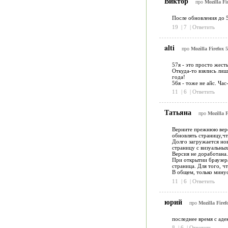
Виктор
про
Mozilla Fi
После обновления до 
19
|
7
|
Ответить
alti
про
Mozilla Firefox 5
57я - это просто жест
Откуда-то взялись лиш
года!
56я - тоже не айс. Ча
11
|
6
|
Ответить
Татьяна
про
Mozilla F
Верните прежнюю верси
обновлять страницу,чт
Долго загружается нов
страницу с визуальных 
Версия не доработана.
При открытии браузера
страница. Для того, ч
В общем, только минус
11
|
6
|
Ответить
юрий
про
Mozilla Firef
последнее время с аде
8
|
6
|
Ответить