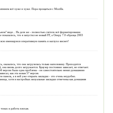
ением всё хуже и хуже. Пора прощаться с Mozilla.
ьном" виде... На деле же - полностью слетело всё форматирование.
е показалось, что я запустил не новый FF, а Оперу 7.0 образца 2003
ет всю имеющуюся оперативную память и наглухо виснет!
, оказалось, что она загрузилась только наполовину. Приходится
она вновь долго загружается. Браузер постоянно зависает, не отвечает.
В 56 версии была одна проблема - он самостоятельно менял домашнюю
висал, как эта новая 57 версия.
 панель, а в ней уже открыть закладки - это очень неудобно.
аница, хотя в настройках визуальные закладки отмечены как домашняя
тонах и работа плохая.