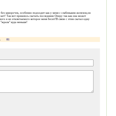
 без заморочек, особенно подходит как у меня с слабеньким железом,он
исает! Так вот пришлось скачать последнюю Оперу так как она может
ого и не отключаемого которое меня бесит!В связи с этим скачал одну
 "жрала" куда меньше!
.
81