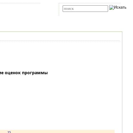
Карта сайта
RSS
Расширенный поиск
ие оценок программы
.
25