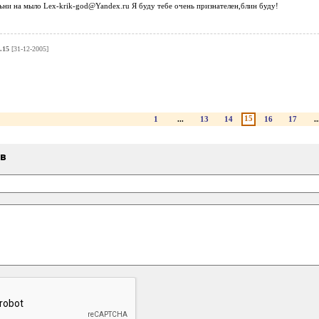
ьни на мыло Lex-krik-god@Yandex.ru Я буду тебе очень признателен,блин буду!
.15
[31-12-2005]
15
1
...
13
14
16
17
..
ыв