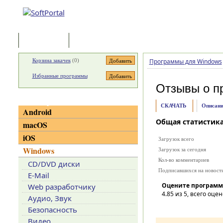
Программы
Статьи
Корзина закачек
(
0
)
Программы для Windows
Избранные программы
Отзывы о п
Категории
СКАЧАТЬ
Описани
Android
Общая статистик
macOS
iOS
Загрузок всего
Windows
Загрузок за сегодня
Кол-во комментариев
CD/DVD диски
Подписавшихся на новост
E-Mail
Оцените программ
Web разработчику
4.85
из 5, всего оцен
Аудио, Звук
Безопасность
Видео