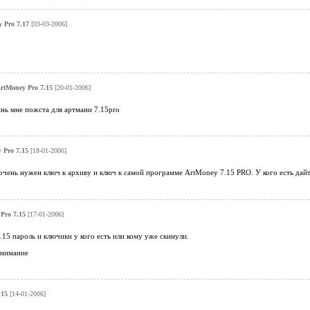
 Pro 7.17
[03-03-2006]
rtMoney Pro 7.15
[20-01-2006]
нь мне пожста для артмани 7.15pro
 Pro 7.15
[18-01-2006]
очень нужен ключ к архиву и ключ к самой программе ArtMoney 7.15 PRO. У кого есть дайт
Pro 7.15
[17-01-2006]
7.15 пароль и ключики у кого есть или кому уже скинули.
внимание
.15
[14-01-2006]