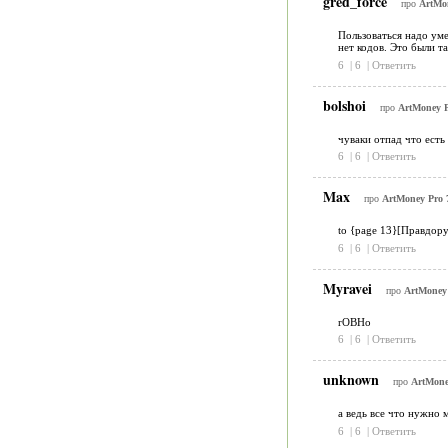
gred_force
про
ArtMon
Пользоваться надо уме
нет кодов. Это были та
6
|
6
|
Ответить
bolshoi
про
ArtMoney P
чуваки отпад что есть
6
|
6
|
Ответить
Max
про
ArtMoney Pro 
to {page 13}[Правдор
6
|
6
|
Ответить
Myravei
про
ArtMoney 
rOBHo
6
|
6
|
Ответить
unknown
про
ArtMone
а ведь все что нужно 
6
|
6
|
Ответить