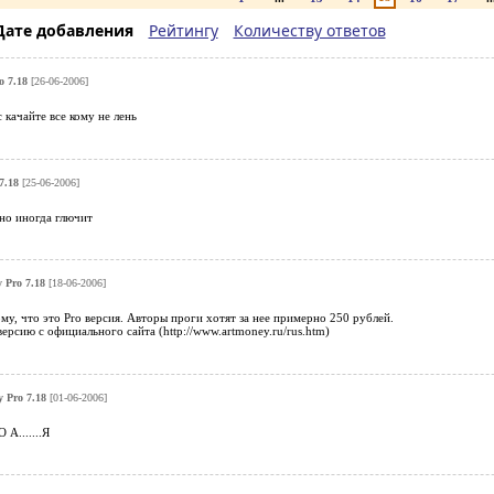
Дате добавления
Рейтингу
Количеству ответов
o 7.18
[26-06-2006]
 качайте все кому не лень
7.18
[25-06-2006]
но иногда глючит
 Pro 7.18
[18-06-2006]
му, что это Pro версия. Авторы проги хотят за нее примерно 250 рублей.
ерсию с официального сайта (http://www.artmoney.ru/rus.htm)
 Pro 7.18
[01-06-2006]
.......Я