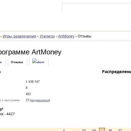
Войти на аккаунт
Зарегистрироваться
»
Игры, развлечения
»
Утилиты
»
ArtMoney
»
Отзывы
рограмме
ArtMoney
е
Отзывы
а
Распределен
1 438 347
8
492
и о программе
23 (
подписаться
)
у!
ок -
4427
15
1
...
13
14
16
17
..