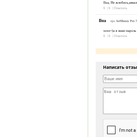
Ilua, Не жлобись,шмал
6
|
6
|
Ответить
Ilua
про
ArtMoney Pro 7
хехе=)а я знаю пароль
6
|
6
|
Ответить
Написать отз