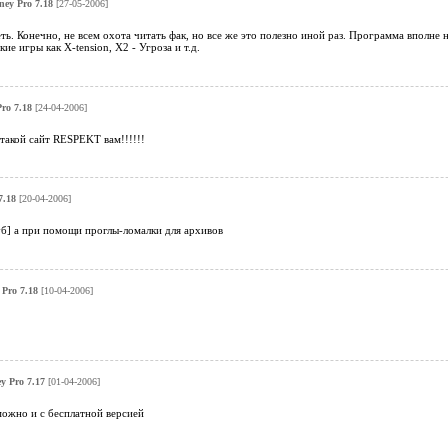
ey Pro 7.18
[27-05-2006]
ть. Конечно, не всем охота читать фак, но все же это полезно иной раз. Программа вполне н
кие игры как X-tension, X2 - Угроза и т.д.
ro 7.18
[24-04-2006]
 такой сайт RESPEKT вам!!!!!!
7.18
[20-04-2006]
уб] а при помощи проглы-ломалки для архивов
Pro 7.18
[10-04-2006]
y Pro 7.17
[01-04-2006]
можно и с бесплатной версией