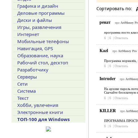
Графика и дизайн
Сортировать по:
Деловые программы
Диски и файлы
ренат
про
ArtMoney Pr
Игры, развлечения
программа посто класс
Интернет
6
|
6
|
Ответить
Мобильные телефоны
Навигация, GPS
Kazl
про
ArtMoney Pro 
Образование, наука
Программа нормалёк, 
Рабочий стол, десктоп
6
|
6
|
Ответить
Разработчику
Серверы
Intruder
про
ArtMoney
Сети
На архиве пароль пото
Система
Скачайте бесплатную в
Текст
6
|
6
|
Ответить
Хобби, увлечения
KILLER
Электронные книги
про
ArtMoney
ТОП-100 для Windows
ПРОГРАММА ПРОСТО А
6
|
6
|
Ответить