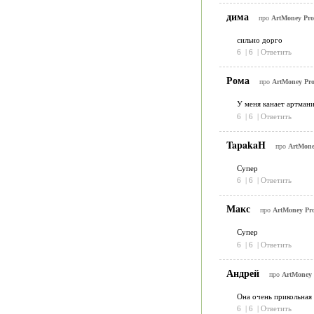
дима
про
ArtMoney Pro
сильно дорго
6
|
6
|
Ответить
Рома
про
ArtMoney Pro
У меня канает артмани
6
|
6
|
Ответить
TapakaH
про
ArtMone
Супер
6
|
6
|
Ответить
Макс
про
ArtMoney Pro
Супер
6
|
6
|
Ответить
Андрей
про
ArtMoney 
Она очень прикольная
6
|
6
|
Ответить