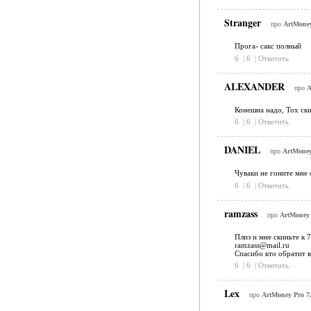
Stranger
про
ArtMoney
Прога- сакс полный
6
|
6
|
Ответить
ALEXANDER
про
A
Конешна надо, Тох ски
6
|
6
|
Ответить
DANIEL
про
ArtMoney
Чуваки не гоните мне 
6
|
6
|
Ответить
ramzass
про
ArtMoney 
Плиз и мне скиньте к 
ramzass@mail.ru
Спасибо кто обратит 
6
|
6
|
Ответить
Lex
про
ArtMoney Pro 7