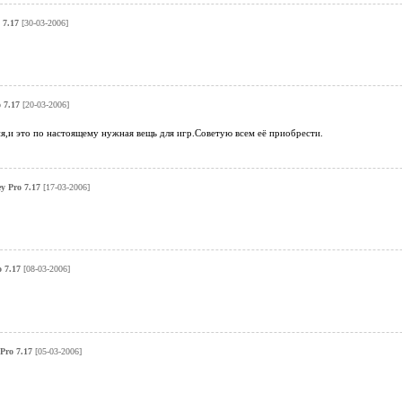
 7.17
[30-03-2006]
 7.17
[20-03-2006]
я,и это по настоящему нужная вещь для игр.Советую всем её приобрести.
y Pro 7.17
[17-03-2006]
 7.17
[08-03-2006]
Pro 7.17
[05-03-2006]