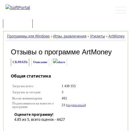
Программы
Статьи
Программы для Windows
»
Игры, развлечения
»
Утилиты
»
ArtMoney
»
О
Отзывы о программе
ArtMoney
СКАЧАТЬ
Описание
Общая статистика
Загрузок всего
1 438 355
Загрузок за сегодня
3
Кол-во комментариев
492
Подписавшихся на новости о
23 (
подписаться
)
программе
Оцените программу!
4.85
из 5, всего оценок -
4427