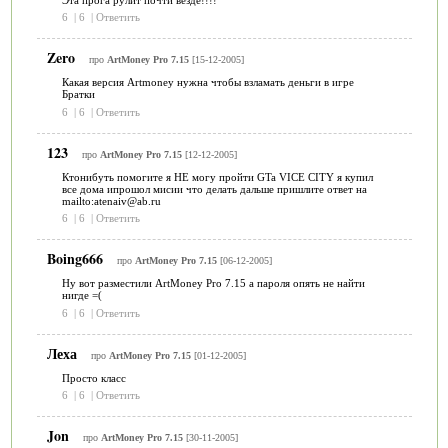
6
|
6
|
Ответить
Zero
про
ArtMoney Pro 7.15
[15-12-2005]
Какая версия Artmoney нужна чтобы взламать деньги в игре
Братки
6
|
6
|
Ответить
123
про
ArtMoney Pro 7.15
[12-12-2005]
Ктонибуть помогите я НЕ могу пройти GTa VICE CITY я купил
все дома ипрошол мисии что делать дальше пришлите ответ на
mailto:atenaiv@ab.ru
6
|
6
|
Ответить
Boing666
про
ArtMoney Pro 7.15
[06-12-2005]
Ну вот разместили ArtMoney Pro 7.15 а пароля опять не найти
нигде =(
6
|
6
|
Ответить
Леха
про
ArtMoney Pro 7.15
[01-12-2005]
Просто класс
6
|
6
|
Ответить
Jon
про
ArtMoney Pro 7.15
[30-11-2005]