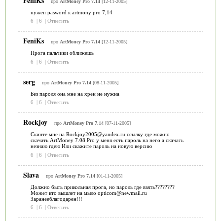
FeniKs
про
ArtMoney Pro 7.14
[12-11-2005]
нужен pasword к artmony pro 7,14
6
|
6
|
Ответить
FeniKs
про
ArtMoney Pro 7.14
[12-11-2005]
Прога пальчики оближешь
6
|
6
|
Ответить
serg
про
ArtMoney Pro 7.14
[08-11-2005]
Без пароля она мне на хрен не нужна
6
|
6
|
Ответить
Rockjoy
про
ArtMoney Pro 7.14
[07-11-2005]
Скинте мне на Rockjoy2005@yandex.ru ссылку где можно
скачать ArtMoney 7.08 Pro у меня есть пароль на него а скачать
незнаю гдею Или скажите пароль на новую версию
6
|
6
|
Ответить
Slava
про
ArtMoney Pro 7.14
[01-11-2005]
Должно быть прикольная прога, но пароль где взять????????
Может кто вышлет на мыло opticom@newmail.ru
Заранееблагодарен!!!
6
|
6
|
Ответить