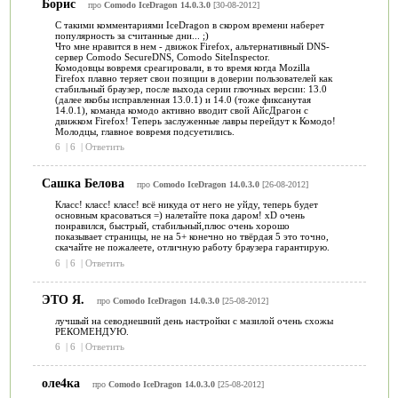
Борис
про
Comodo IceDragon 14.0.3.0
[30-08-2012]
С такими комментариями IceDragon в скором времени наберет
популярность за считанные дни... ;)
Что мне нравится в нем - движок Firefox, альтернативный DNS-
сервер Comodo SecureDNS, Comodo SiteInspector.
Комодовцы вовремя среагировали, в то время когда Mozilla
Firefox плавно теряет свои позиции в доверии пользователей как
стабильный браузер, после выхода серии глючных версии: 13.0
(далее якобы исправленная 13.0.1) и 14.0 (тоже фиксанутая
14.0.1), команда комодо активно вводит свой АйсДрагон с
движком Firefox! Теперь заслуженные лавры перейдут к Комодо!
Молодцы, главное вовремя подсуетились.
6
|
6
|
Ответить
Сашка Белова
про
Comodo IceDragon 14.0.3.0
[26-08-2012]
Класс! класс! класс! всё никуда от него не уйду, теперь будет
основным красоваться =) налетайте пока даром! хD очень
понравился, быстрый, стабильный,плюс очень хорошо
показывает страницы, не на 5+ конечно но твёрдая 5 это точно,
скачайте не пожалеете, отличную работу браузера гарантирую.
6
|
6
|
Ответить
ЭТО Я.
про
Comodo IceDragon 14.0.3.0
[25-08-2012]
лучшый на севоднешний день настройки с мазилой очень схожы
РЕКОМЕНДУЮ.
6
|
6
|
Ответить
оле4ка
про
Comodo IceDragon 14.0.3.0
[25-08-2012]