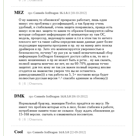
6
|
6
|
Ответить
MEZ
про
Comodo IceDragon 16.1.0.1
[18-10-2012]
О ну наконец то обновился! прекрасно работает, лишь один
минус это проблемы с русификацией, а так браузер очень
удобный, и стабильный, очень защита понравилась, правда есть
минус если вкл. защита то каким то образом блокируются сайты
которые собирают информацию об компьютере ну там OC,
модель, процессор, видеокарта какие и.т.п в этом так то ничего
плохого нет т.к такие сайты определив ваши данные дают более
подходящие варианты программ и пр. ну на манер авто поиска
драйверов и пр. Зато это компенсируется уверенностью в
безопасности, почему? ну раз уж за такой незначительный сбор
информации IceDragon блокирует доступ сайта к пк, то ни о
каких мошенниках и пр не может быть и речи... ну как сказать,
полной защиты конечно же нет, но на 60-70% дракоша точно
защитит. для тех кому не так уж важен полный перевод вполне
сгодится на знакомство уверен что вы не останетесь
равнодушными))) а так работа на 5, 5+ поставлю когда будет
полностью русская версия ^.^ спасибо админам за обновку))
6
|
6
|
Ответить
DMK
про
Comodo IceDragon 14.0.3.0
[06-10-2012]
Нормальный браузер, знающим Firefox придётся по вкусу. Не
имеет тех проблем которые есть в лисе, более стабилен в работе,
потребление памяти тоже не сильное. буду ждать обновления до
15-16й версии. скачать и ознакомиться посоветую.
6
|
6
|
Ответить
Cool
про
Comodo IceDragon 14.0.3.0
[22-09-2012]