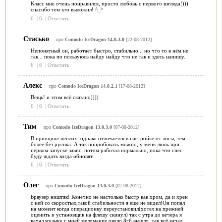
Класс мне очень понравился, просто любовь с первого взгляда!)))
спасибо тем кто выложил! ^_^
6
|
6
|
Ответить
Стасько
про
Comodo IceDragon 14.0.3.0
[22-08-2012]
Непонятный он, работает быстро, стабильно... но что то в нём не
так... пока по пользуюсь найду найду что не так и здесь напишу.
6
|
6
|
Ответить
Алекс
про
Comodo IceDragon 14.0.2.1
[17-08-2012]
Вещь! и этим всё сказано))))
6
|
6
|
Ответить
Тим
про
Comodo IceDragon 13.0.3.0
[07-08-2012]
В принципе неплох, однако отличается в настройке от лисы, тем
более без русика. А так попробовать можно, у меня лишь при
первом запуске завис, потом работал нормально, пока что снёс
буду ждать когда обновят.
6
|
6
|
Ответить
Олег
про
Comodo IceDragon 13.0.3.0
[02-08-2012]
Браузер ништяк! Конечно не настолько быстр как хром, да и хрен
с ней со скоростью,такой стабильности я ещё не видел!Он попал
на момент когда операционку переустановил(хотел на прежней
оценить и установщик на флешу скинул) так с утра до вечера я
качал музыку с моей меломание около 8гб вышло, так всё качал