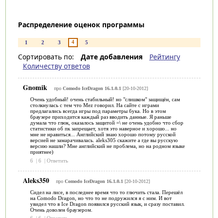
Распределение оценок программы
4
1
2
3
5
Сортировать по:
Дате добавления
Рейтингу
Количеству ответов
Gnomik
про
Comodo IceDragon 16.1.0.1
[20-10-2012]
Очень удобный! очень стабильный! но "слишком" защищён, сам
столкнулась с тем что Mez говорил. На сайте с играми
предлагались всегда игры под параметры бука. Но в этом
браузере приходится каждый раз вводить данные. Я раньше
думала что глюк, оказалось защитой =\ не очень удобно что сбор
статистики об пк запрещает, хотя это наверное и хорошо... но
мне не нравиться... Английский знаю хорошо потому русской
версией не замарачивалась. aleks305 скажите а где вы русскую
версию нашли? Мне английский не проблема, но на родном языке
приятнее)
6
|
6
|
Ответить
Aleks350
про
Comodo IceDragon 16.1.0.1
[20-10-2012]
Сидел на лисе, в последнее время что то глючить стала. Перешёл
на Comodo Dragon, но что то не подружился я с ним. И вот
увидел что в Ice Dragon появился русский язык, и сразу поставил.
Очень доволен браузером.