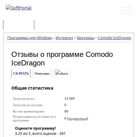
Программы
Статьи
Программы для Windows
»
Интернет
»
Браузеры
»
Comodo IceDragon
»
Отзывы о программе
Comodo
IceDragon
СКАЧАТЬ
Описание
Общая статистика
Загрузок всего
13 469
Загрузок за сегодня
0
Кол-во комментариев
89
Подписавшихся на новости о
6 (
подписаться
)
программе
Оцените программу!
3.25
из 5, всего оценок -
341