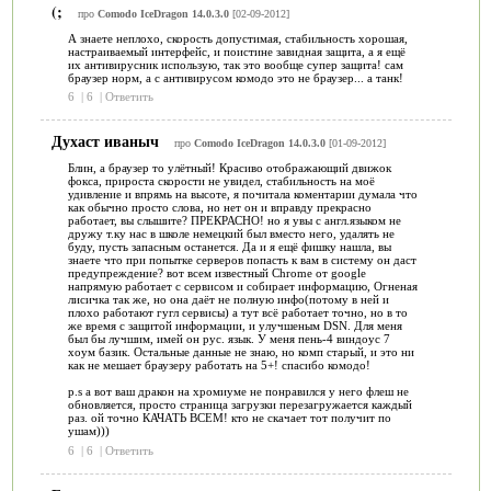
(;
про
Comodo IceDragon 14.0.3.0
[02-09-2012]
А знаете неплохо, скорость допустимая, стабильность хорошая,
настраиваемый интерфейс, и поистине завидная защита, а я ещё
их антивирусник использую, так это вообще супер защита! сам
браузер норм, а с антивирусом комодо это не браузер... а танк!
6
|
6
|
Ответить
Духаст иваныч
про
Comodo IceDragon 14.0.3.0
[01-09-2012]
Блин, а браузер то улётный! Красиво отображающий движок
фокса, прироста скорости не увидел, стабильность на моё
удивление и впрямь на высоте, я почитала коментарии думала что
как обычно просто слова, но нет он и вправду прекрасно
работает, вы слышите? ПРЕКРАСНО! но я увы с англ.языком не
дружу т.ку нас в школе немецкий был вместо него, удалять не
буду, пусть запасным останется. Да и я ещё фишку нашла, вы
знаете что при попытке серверов попасть к вам в систему он даст
предупреждение? вот всем известный Chrome от google
напрямую работает с сервисом и собирает информацию, Огненая
лисичка так же, но она даёт не полную инфо(потому в ней и
плохо работают гугл сервисы) а тут всё работает точно, но в то
же время с защитой информации, и улучшеным DSN. Для меня
был бы лучшим, имей он рус. язык. У меня пень-4 виндоус 7
хоум базик. Остальные данные не знаю, но комп старый, и это ни
как не мешает браузеру работать на 5+! спасибо комодо!
p.s а вот ваш дракон на хромиуме не понравился у него флеш не
обновляется, просто страница загрузки перезагружается каждый
раз. ой точно КАЧАТЬ ВСЕМ! кто не скачает тот получит по
ушам)))
6
|
6
|
Ответить