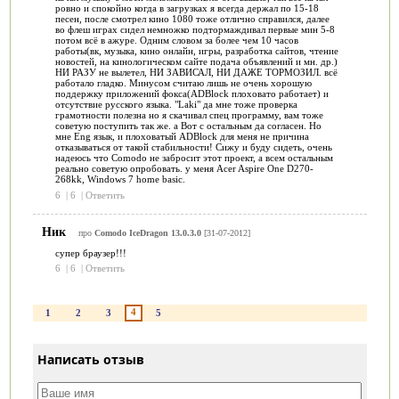
ровно и спокойно когда в загрузках я всегда держал по 15-18
песен, после смотрел кино 1080 тоже отлично справился, далее
во флеш играх сидел немножко подтормаждивал первые мин 5-8
потом всё в ажуре. Одним словом за более чем 10 часов
работы(вк, музыка, кино онлайн, игры, разработка сайтов, чтение
новостей, на кинологическом сайте подача объявлений и мн. др.)
НИ РАЗУ не вылетел, НИ ЗАВИСАЛ, НИ ДАЖЕ ТОРМОЗИЛ. всё
работало гладко. Минусом считаю лишь не очень хорошую
поддержку приложений фокса(ADBlock плоховато работает) и
отсутствие русского языка. "Laki" да мне тоже проверка
грамотности полезна но я скачивал спец программу, вам тоже
советую поступить так же. а Вот с остальным да согласен. Но
мне Eng язык, и плоховатый ADBlock для меня не причина
отказываться от такой стабильности! Сижу и буду сидеть, очень
надеюсь что Comodo не забросит этот проект, а всем остальным
реально советую опробовать. у меня Acer Aspire One D270-
268kk, Windows 7 home basic.
6
|
6
|
Ответить
Ник
про
Comodo IceDragon 13.0.3.0
[31-07-2012]
супер браузер!!!
6
|
6
|
Ответить
4
1
2
3
5
Написать отзыв