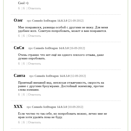
Cool =)
6
|
6
|
Ответить
Олег
про
Comodo IceDragon 14.0.3.0
[21-09-2012]
Мне понравился, разницы особой с другими не вижу. Для меня
удобнее всех. Советую попробовать, может и вам понравится.
6
|
6
|
Ответить
СиСя
про
Comodo IceDragon 14.0.3.0
[16-09-2012]
Очень странно что нет ещё ни одного плохого отзыва, даже
думаю опробовать.
6
|
6
|
Ответить
Санта
про
Comodo IceDragon 14.0.3.0
[12-09-2012]
Приятный внешний вид, неплохая отзывчивость, скорость на
равне с другими броузерами. Достойный экземпляр, прочие
слова излишни.
6
|
6
|
Ответить
XXX
про
Comodo IceDragon 14.0.3.0
[10-09-2012]
Если честно то так себе, но попробовать можно, лично мне не
нрав хотя удалять пока не буду.
6
|
6
|
Ответить