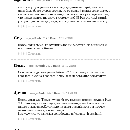
про
jetAudio 7.5.5 Basic
[12-11-2009]
а вот я эту программу качал ради аудиоконвертера(раньше у
меня была более старая версия, но со сменой винды ее не стало, а
инсталл не смог найти на компе), так вот очень разочарован тем,
что нельзя конвертировать в формат mp3!!! Как это так? самый
распространенный аудиоформат. пришлось искать альтернативу.
6
|
6
|
Ответить
Gray
про
jetAudio 7.5.5 Basic
[27-10-2009]
Прога прикольная, но русификатор не работает. На английском
все тонкости не поймешь.
6
|
6
|
Ответить
Ильяс
про
jetAudio 7.5.5 Basic
[19-10-2009]
Скачал последнею версию JetAudio7.5.5, почему то видео не
работает, а аудио работает, в чем дела подскажите пожалуйста.
6
|
6
|
Ответить
Димон
про
jetAudio 7.5.5 Basic
[12-10-2009]
Прога мегаруль!Только лучше брать полную версию jetAudio Plus
VX. Basic-версия вообще для ознакомления,в ней большинство
фишек отключено.Кстати,кто не знает,руссификатор и прочее
можно найти на оф.сайте плеера
http://www.cowonamerica.com/download/jetaudio_lpack.html.
6
|
6
|
Ответить