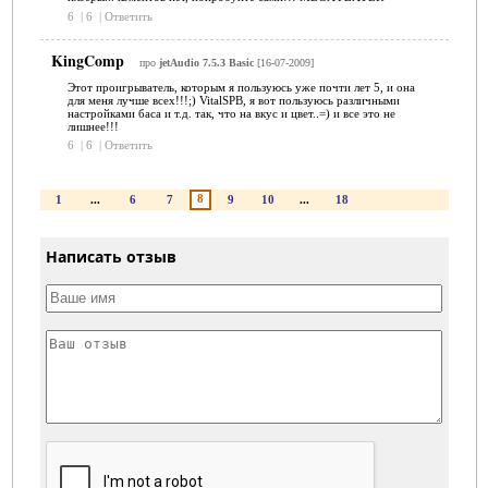
6
|
6
|
Ответить
KingComp
про
jetAudio 7.5.3 Basic
[16-07-2009]
Этот проигрыватель, которым я пользуюсь уже почти лет 5, и она
для меня лучше всех!!!;) VitalSPB, я вот пользуюсь различными
настройками баса и т.д. так, что на вкус и цвет..=) и все это не
лишнее!!!
6
|
6
|
Ответить
8
1
...
6
7
9
10
...
18
Написать отзыв