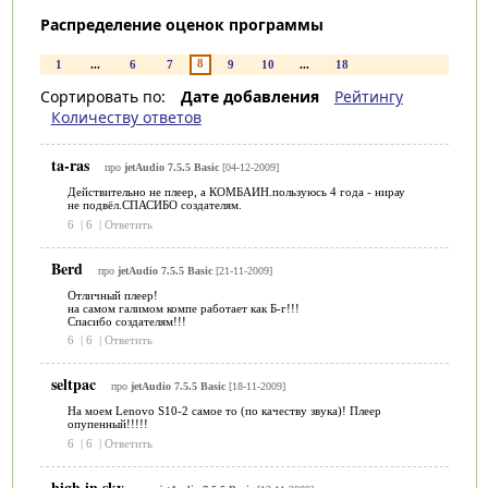
Распределение оценок программы
8
1
...
6
7
9
10
...
18
Сортировать по:
Дате добавления
Рейтингу
Количеству ответов
ta-ras
про
jetAudio 7.5.5 Basic
[04-12-2009]
Действительно не плеер, а КОМБАИН.пользуюсь 4 года - нирау
не подвёл.СПАСИБО создателям.
6
|
6
|
Ответить
Berd
про
jetAudio 7.5.5 Basic
[21-11-2009]
Отличный плеер!
на самом галимом компе работает как Б-г!!!
Спасибо создателям!!!
6
|
6
|
Ответить
seltpac
про
jetAudio 7.5.5 Basic
[18-11-2009]
На моем Lenovo S10-2 самое то (по качеству звука)! Плеер
опупенный!!!!!
6
|
6
|
Ответить
high in sky