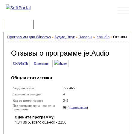
Программы
Статьи
Программы для Windows
»
Аудио, Звук
»
Плееры
»
jetAudio
»
Отзывы
Отзывы о программе
jetAudio
СКАЧАТЬ
Описание
Общая статистика
Загрузок всего
777 465
Загрузок за сегодня
4
Кол-во комментариев
348
Подписавшихся на новости о
69 (
подписаться
)
программе
Оцените программу!
4.84
из 5, всего оценок -
2250