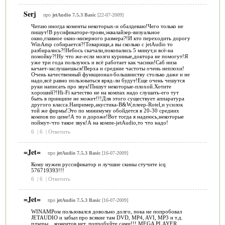
Serj
про
jetAudio 7.5.3 Basic
[22-07-2009]
Читаю иногда коменты некоторых-и обалдеваю!Чего только не
пишут!В русификаторе-троян,эквалайзер-визуальное
окно,главное окно-мизерного размера?!И кто переходить дорогу
WinAmp собирается?!Товарищи,а вы сколько с jetAudio то
разбирались?!Небось скачали,покопались 5 минут,и всё-на
помойку?!Ну что же-если мозги куриные,доктора не помогут!Я
уже три года пользуюсь и всё работает как часики!Саб низа
качает-заслушаешься!Верха и средние частоты очень неплохи!
Очень качественный функционал-большинству столько даже и не
надо,всё равно пользоваться вряд-ли будут!Еще очень чешутся
руки написать про звук!Пишут некоторые-плохой.Хотите
хороший?!Hi-Fi качество не на компах надо слушать-его тут
быть в принципе не может!!!Для этого существует аппаратура
другого класса.Например,акустика-B&W,плеер-Rotel,и усилок
той же фирмы!Это по минимуму обойдется в 20-30 средних
компов по цене!А то и дороже!Вот тогда я надеюсь,некоторые
поймут-что такое звук!А на компе-jetAudio,то что надо!
6
|
6
|
Ответить
=Jet=
про
jetAudio 7.5.3 Basic
[16-07-2009]
Кому нужен руссификатор и лучшие скины стучите icq
576719393!!!
6
|
6
|
Ответить
=Jet=
про
jetAudio 7.5.3 Basic
[16-07-2009]
WINAMPом пользовался довольно долго, пока не попробовал
JETAUDIO и забыл про всякие там DVD, MP4, AVI, MP3 и т.д.
плэеры... коментов нет, попробуйте сами!!! MEGA PLAYER