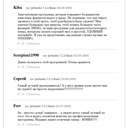
Kiba
про
jetAudio 7.5.4 Basic
[06-09-2009]
Замечательная программа, которая открывает большинство
известных форматов видео и аудио. Не понимаю, что там такого
заумного в этой проге, чтоб разобраться было сложно? Мне
хватило буквально три минуты, чтоб понять большую часть
функций. ИМХО, лучшая программа для среднестатистического
юзера, которому нужен хороший звук и простой, УДОБНЫЙ
интерфейс. Я уже не представляю, как раньше слушал музыку на
WINAMP'е.
6
|
6
|
Ответить
Scorpion11990
про
jetAudio 7.5.4 Basic
[02-09-2009]
Давно пользуюсь этой программой. Очень нравится.
6
|
6
|
Ответить
Сергей
про
jetAudio 7.5.3 Basic
[18-08-2009]
Самый лучший проигрыватель! А у кого кривые руки значит вам
не судьба! вы просто неудачники!!!!!!!!!!!!!!!!!
6
|
6
|
Ответить
Ferr
про
jetAudio 7.5.3 Basic
[22-07-2009]
Jet - просто супер! наверное... а скорее всего самый лучший из
того что я видел, исключая конечно же профессиональные
программы. Недавно нашел отличные скины - БОМБА!!!!
6
|
6
|
Ответить