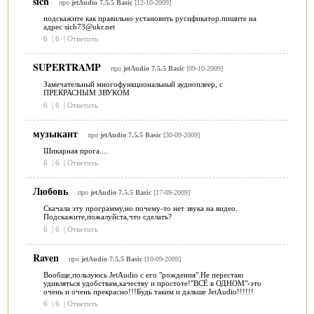
sich
про
jetAudio 7.5.5 Basic
[12-10-2009]
подскажите как правильно установить русификатор.пишите на
адрес sich73@ukr.net
6
|
6
|
Ответить
SUPERTRAMP
про
jetAudio 7.5.5 Basic
[09-10-2009]
Замечательный многофункциональный аудиоплеер, с
ПРЕКРАСНЫМ ЗВУКОМ
6
|
6
|
Ответить
музыкант
про
jetAudio 7.5.5 Basic
[30-09-2009]
Шикарная прога....
6
|
6
|
Ответить
Любовь
про
jetAudio 7.5.5 Basic
[17-09-2009]
Скачала эту программу,но почему-то нет звука на видео.
Подскажите,пожалуйста,что сделать?
6
|
6
|
Ответить
Raven
про
jetAudio 7.5.5 Basic
[10-09-2009]
Вообще,пользуюсь JetAudio с его "рождения".Не перестаю
удивляться удобствам,качеству и простоте!"ВСЁ в ОДНОМ"-это
очень и очень прекрасно!!!Будь таким и дальше JetAudio!!!!!!
6
|
6
|
Ответить