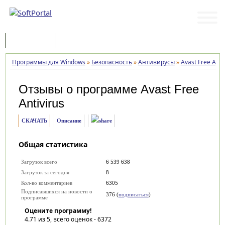
Программы
Статьи
Программы для Windows
»
Безопасность
»
Антивирусы
»
Avast Free Anti
Отзывы о программе
Avast Free
Antivirus
СКАЧАТЬ
Описание
Общая статистика
Загрузок всего
6 539 638
Загрузок за сегодня
8
Кол-во комментариев
6305
Подписавшихся на новости о
376 (
подписаться
)
программе
Оцените программу!
4.71
из 5, всего оценок -
6372