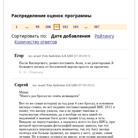
Распределение оценок программы
101
1
...
99
100
102
103
...
307
Сортировать по:
Дате добавления
Рейтингу
Количеству ответов
Егор
про
avast! Free Antivirus 6.0.1203
[07-09-2011]
После Касперского, решил поставить Avast, и не разочарован.А
большего желать от бесплатной версии просто не прилично.
6
|
6
|
Ответить
Сергей
про
avast! Free Antivirus 6.0.1203
[07-09-2011]
Миша:
"Много раз бросал но опять возващался"
Вот та же самая история) за год раза 4 уже бросал, в основном
каспера ставил, но вот недавно поставил вышедший КИС 2012 и
понял, что каспер ужасен, так и не правят тяжёлые и
тормознутые обновления, да и вообще он весь какой-то
медленный и важные баги долго правят (год назад я чуть
Виндовс не переустановил, а оказалось всего-то бага КИСа, при
которой просмотрщик фотографий виндовс зависал, так что
приходилось перезагружать компьютер, так эту багу месяца
полтора или больше правили), но защита у него, думаю, самая
лучшая. Но я решил, остаюсь на авасте, если только касперский