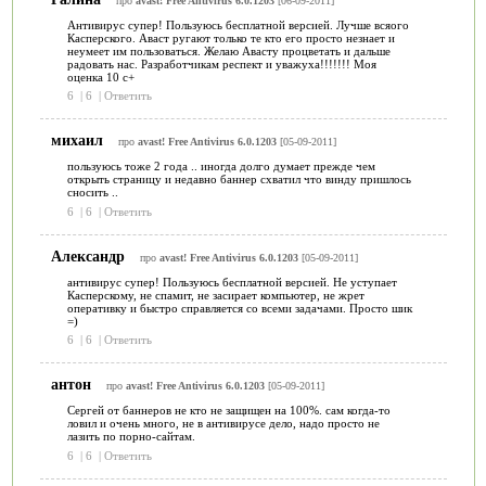
про
avast! Free Antivirus 6.0.1203
[06-09-2011]
Антивирус супер! Пользуюсь бесплатной версией. Лучше всяого
Касперского. Аваст ругают только те кто его просто незнает и
неумеет им пользоваться. Желаю Авасту процветать и дальше
радовать нас. Разработчикам респект и уважуха!!!!!!! Моя
оценка 10 с+
6
|
6
|
Ответить
михаил
про
avast! Free Antivirus 6.0.1203
[05-09-2011]
пользуюсь тоже 2 года .. иногда долго думает прежде чем
открыть страницу и недавно баннер схватил что винду пришлось
сносить ..
6
|
6
|
Ответить
Александр
про
avast! Free Antivirus 6.0.1203
[05-09-2011]
антивирус супер! Пользуюсь бесплатной версией. Не уступает
Касперскому, не спамит, не засирает компьютер, не жрет
оперативку и быстро справляется со всеми задачами. Просто шик
=)
6
|
6
|
Ответить
антон
про
avast! Free Antivirus 6.0.1203
[05-09-2011]
Сергей от баннеров не кто не защищен на 100%. сам когда-то
ловил и очень много, не в антивирусе дело, надо просто не
лазить по порно-сайтам.
6
|
6
|
Ответить