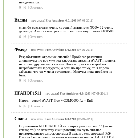
не одумается.
6
|
6
|
Ответить
Вадим
про
avast! Free Antivirus 6.0.1203
[07-09-2011]
спасибо создателям очень хороший антивирус NODу 32 очень
далеко до Аваста стоко раз помог нет слов ему оценка +100500
6
|
6
|
Ответить
Федор
про
avast! Free Antivirus 6.0.1203
[07-09-2011]
Разработчикам огромное спасибо! Пробовал различные
антивирусы, но вот уже год как остановился на AVAST и менять
на что-то другое нет желания. Плюсы: прост в настройках,
нетребователен к ресурсам, а если по-простому, то я порою
забываю, что он у меня установлен. Минусы: пока проблем не
было.
6
|
6
|
Ответить
ПРАПОР1511
про
avast! Free Antivirus 6.0.1203
[07-09-2011]
Народ - совет! AVAST Free + COMODO fw = Rull
6
|
6
|
Ответить
Слава
про
avast! Free Antivirus 6.0.1203
[07-09-2011]
Нормальный БЕСПЛАТНЫЙ антивирь сравним с nod32 (но не
секьюрети) по качеству сканирования, но чуть сильнее
притормаживает запуск системы.В целом очень доволен! P/S/
Иногда Сносит напрочь кряки и крякнутые проги ;) А РОССИЯ