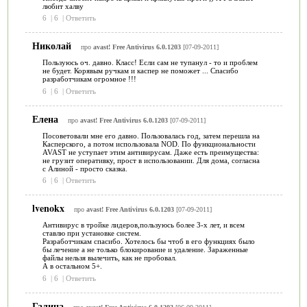
любит халву
6
|
6
|
Ответить
Николай
про
avast! Free Antivirus 6.0.1203
[07-09-2011]
Пользуюсь оч. давно. Класс! Если сам не тупанул - то и проблем
не будет. Корявым ручкам и каспер не поможет ... Спасибо
разработчикам огромное !!!
6
|
6
|
Ответить
Елена
про
avast! Free Antivirus 6.0.1203
[07-09-2011]
Посоветовали мне его давно. Пользовалась год, затем перешла на
Касперского, а потом использовала NOD. По функциональности
AVAST не уступает этим антивирусам. Даже есть преимущества:
не грузит оперативку, прост в использовании. Для дома, согласна
с Алиной - просто сказка.
6
|
6
|
Ответить
lvenokx
про
avast! Free Antivirus 6.0.1203
[07-09-2011]
Антивирус в тройке лидеров,пользуюсь более 3-х лет, и всем
ставлю при установке систем.
Разработчикам спасибо. Хотелось бы чтоб в его функциях было
бы лечение а не только блокирование и удаление. Зараженные
файлы нельзя вылечить, как не пробовал.
А в остальном 5+.
6
|
6
|
Ответить
Галина