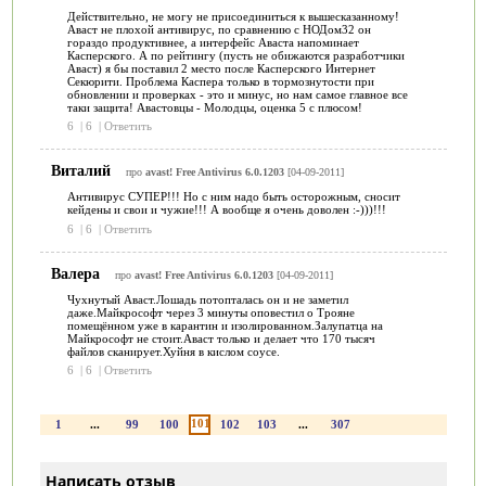
Действительно, не могу не присоединиться к вышесказанному!
Аваст не плохой антивирус, по сравнению с НОДом32 он
гораздо продуктивнее, а интерфейс Аваста напоминает
Касперского. А по рейтингу (пусть не обижаются разработчики
Аваст) я бы поставил 2 место после Касперского Интернет
Секюрити. Проблема Каспера только в тормознутости при
обновлении и проверках - это и минус, но нам самое главное все
таки защита! Авастовцы - Молодцы, оценка 5 с плюсом!
6
|
6
|
Ответить
Виталий
про
avast! Free Antivirus 6.0.1203
[04-09-2011]
Антивирус СУПЕР!!! Но с ним надо быть осторожным, сносит
кейдены и свои и чужие!!! А вообще я очень доволен :-)))!!!
6
|
6
|
Ответить
Валера
про
avast! Free Antivirus 6.0.1203
[04-09-2011]
Чухнутый Аваст.Лошадь потопталась он и не заметил
даже.Майкрософт через 3 минуты оповестил о Трояне
помещённом уже в карантин и изолированном.Залупатца на
Майкрософт не стоит.Аваст только и делает что 170 тысяч
файлов сканирует.Хуйня в кислом соусе.
6
|
6
|
Ответить
101
1
...
99
100
102
103
...
307
Написать отзыв