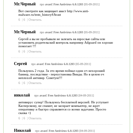
Mr.Черный
про
avast! Free Antivirus 6.0.1203
[05-09-2011]
Вот смотрите как защищает аваст http://www.anti-
malware.ru/tests_history#Avast
6
|
6
|
Ответить
Mr.Черный
про
avast! Free Antivirus 6.0.1203
[05-09-2011]
Сергей а вы не пробывали не залезать на взрослые сайты или
установить родительский контроль например Adguard он хорошо
помогает !!!
6
|
6
|
Ответить
Сергей
про
avast! Free Antivirus 6.0.1203
[05-09-2011]
Пользуюсь 2 года. За это время поймал один оч нехороший
баннер, последствие - переустановка Винды. Но в целом оч
неплохой антивир. Советую!!!
6
|
6
|
Ответить
николай
про
avast! Free Antivirus 6.0.1203
[04-09-2011]
антивирус супер! Пользуюсь бесплатной версией. Не уступает
Касперскому, не спамит, не засирает компьютер, не жрет
оперативку и быстро справляется со всеми задачами. Просто
сказка =)
6
|
6
|
Ответить
Николай
про
avast! Free Antivirus 6.0.1203
[04-09-2011]