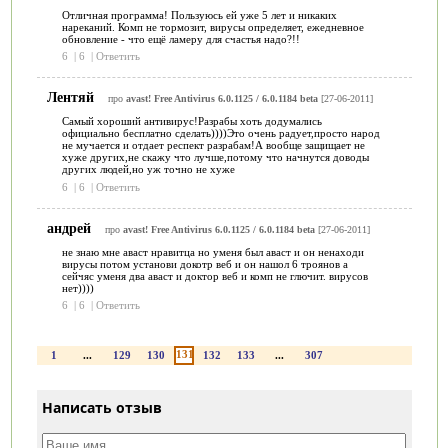
Отличная программа! Пользуюсь ей уже 5 лет и никаких
нареканий. Комп не тормозит, вирусы определяет, ежедневное
обновление - что ещё ламеру для счастья надо?!!
6
|
6
|
Ответить
Лентяй
про
avast! Free Antivirus 6.0.1125 / 6.0.1184 beta
[27-06-2011]
Самый хороший антивирус!Разрабы хоть додумались
официально бесплатно сделать))))Это очень радует,просто народ
не мучается и отдает респект разрабам!А вообще защищает не
хуже других,не скажу что лучше,потому что начнутся доводы
других людей,но уж точно не хуже
6
|
6
|
Ответить
андрей
про
avast! Free Antivirus 6.0.1125 / 6.0.1184 beta
[27-06-2011]
не знаю мне аваст нравитца но уменя был аваст и он ненаходи
вирусы потом установи докотр веб и он нашол 6 троянов а
сейчяс уменя два аваст и доктор веб и комп не глючит. вирусов
нет))))
6
|
6
|
Ответить
131
1
...
129
130
132
133
...
307
Написать отзыв