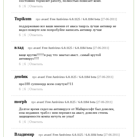
Постоянно тормозит работу, полностью повисает комп.
6
|
6
|
Ответить
Tupikum
про
avast! Free Antivirus 6.0.1125 / 6.0.1184 beta
[27-06-2011]
поддерживаю все ваши мнения от аваса тащусь лучше антивир не
видел поверте или попробуйпе написать антивир лучше
6
|
6
|
Ответить
влад
про
avast! Free Antivirus 6.0.1125 / 6.0.1184 beta
[27-06-2011]
ваще крутяк!!!!!!я рад что закачал аваст...самый крутой
антивирус!!!!
6
|
6
|
Ответить
ден4ик
про
avast! Free Antivirus 6.0.1125 / 6.0.1184 beta
[27-06-2011]
про100 суппееерр всем совутую!!11
6
|
6
|
Ответить
morph
про
avast! Free Antivirus 6.0.1125 / 6.0.1184 beta
[27-06-2011]
Долгое время сидел на антивирусе от Майкрософт был доволен,
изза недавних трабл с ним перешел на аваст, доволен стпень
защищенности компа ничуть не упал!
6
|
6
|
Ответить
Владимир
про
avast! Free Antivirus 6.0.1125 / 6.0.1184 beta
[27-06-2011]