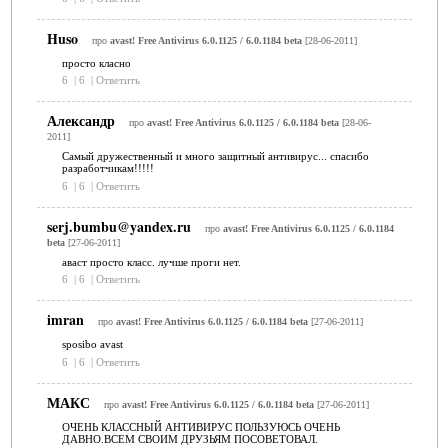
Huso
про
avast! Free Antivirus 6.0.1125 / 6.0.1184 beta
[28-06-2011]
просто класно
6
|
6
|
Ответить
Александр
про
avast! Free Antivirus 6.0.1125 / 6.0.1184 beta
[28-06-
2011]
Самый дружественный и много защитный антивирус... спасибо
разработчикам!!!!!
6
|
6
|
Ответить
serj.bumbu@yandex.ru
про
avast! Free Antivirus 6.0.1125 / 6.0.1184
beta
[27-06-2011]
аваст просто класс. лучше проги нет.
6
|
6
|
Ответить
imran
про
avast! Free Antivirus 6.0.1125 / 6.0.1184 beta
[27-06-2011]
sposibo avast
6
|
6
|
Ответить
МАКС
про
avast! Free Antivirus 6.0.1125 / 6.0.1184 beta
[27-06-2011]
ОЧЕНЬ КЛАССНЫЙ АНТИВИРУС ПОЛЬЗУЮСЬ ОЧЕНЬ
ДАВНО.ВСЕМ СВОИМ ДРУЗЬЯМ ПОСОВЕТОВАЛ.