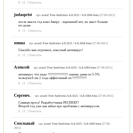
6
|
6
|
Ответить
judasprist
про
avast! Free Antivirus 6.0.1125 / 6.0.1184 beta
[27-06-2011]
после аваста год юзал Авиру - нареканий нет, но аваст больше
по-душе.
6
|
6
|
Ответить
миша
про
avast! Free Antivirus 6.0.1125 / 6.0.1184 beta
[27-06-2011]
Спасибо вам огромное, классный антивирус!
6
|
6
|
Ответить
Алексей
про
avast! Free Antivirus 6.0.1125 / 6.0.1184 beta
[27-06-2011]
антивирус что надо !!!!!!!!!!!!!!!!! оценку дамм из 5-5%
пользуюсб им 2 года аффигенный он !!!!!!!!!!!!
6
|
6
|
Ответить
Сергеич.
про
avast! Free Antivirus 6.0.1125 / 6.0.1184 beta
[27-06-2011]
Славная прога! Разработчикам РЕСПЕКТ!
Второй год уже как забыл про проблемы с антивирусом.
6
|
6
|
Ответить
Смольный
про
avast! Free Antivirus 6.0.1125 / 6.0.1184 beta
[27-06-
2011]