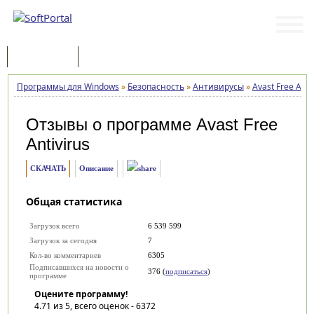
Программы
Статьи
Программы для Windows
»
Безопасность
»
Антивирусы
»
Avast Free Anti
Отзывы о программе
Avast Free
Antivirus
СКАЧАТЬ
Описание
Общая статистика
Загрузок всего
6 539 599
Загрузок за сегодня
7
Кол-во комментариев
6305
Подписавшихся на новости о
376 (
подписаться
)
программе
Оцените программу!
4.71
из 5, всего оценок -
6372