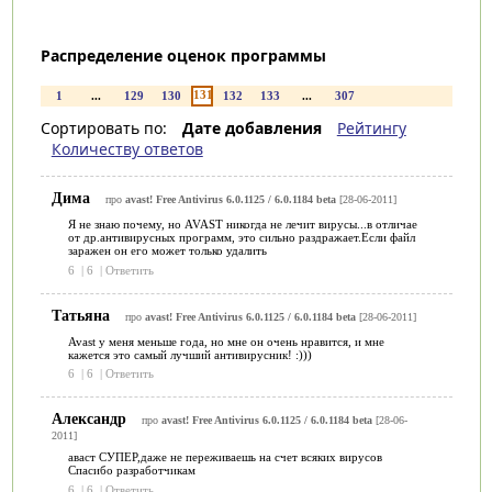
Распределение оценок программы
131
1
...
129
130
132
133
...
307
Сортировать по:
Дате добавления
Рейтингу
Количеству ответов
Дима
про
avast! Free Antivirus 6.0.1125 / 6.0.1184 beta
[28-06-2011]
Я не знаю почему, но AVAST никогда не лечит вирусы...в отличае
от др.антивирусных программ, это сильно раздражает.Если файл
заражен он его может только удалить
6
|
6
|
Ответить
Татьяна
про
avast! Free Antivirus 6.0.1125 / 6.0.1184 beta
[28-06-2011]
Avast у меня меньше года, но мне он очень нравится, и мне
кажется это самый лучший антивирусник! :)))
6
|
6
|
Ответить
Александр
про
avast! Free Antivirus 6.0.1125 / 6.0.1184 beta
[28-06-
2011]
аваст СУПЕР,даже не переживаешь на счет всяких вирусов
Спасибо разработчикам
6
|
6
|
Ответить