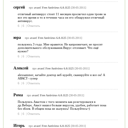
сергей
про
avast! Free Antivirus 6.0.1125
[30-05-2011]
отличный антивирус стоит 11 месяцев проскочил один троян за
все это время и то в течении часа он его обнаружил отличный
антивирус.
6
|
6
|
Ответить
юра
про
avast! Free Antivirus 6.0.1125
[30-05-2011]
пользуюсь 3 года. Мне нравится. Не капризничает, не просит
дополнительного обслуживания.Вирус отсеивает. Что ещё
нужно?
6
|
6
|
Ответить
Алексей
про
avast! Free Antivirus 6.0.1125
[30-05-2011]
alexsammer, качайте доктор веб курейт, сканируйте и все ок! А
АВАСТ- супер
6
|
6
|
Ответить
Рома
про
avast! Free Antivirus 6.0.1125
[30-05-2011]
Пользуюсь Авастом с того момента как розочеровался в
др.Вебере, Аваст нашол больше вирусов, удобен, работает пока
без збоев. В общем пока не жалуюсь! Пользуйтесь=)
6
|
6
|
Ответить
Игорь
про
avast! Free Antivirus 6.0.1125
[30-05-2011]