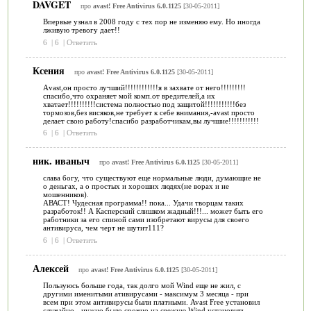
DAVGET
про
avast! Free Antivirus 6.0.1125
[30-05-2011]
Впервые узнал в 2008 году с тех пор не изменяю ему. Но иногда
лживую тревогу дает!!
6
|
6
|
Ответить
Ксения
про
avast! Free Antivirus 6.0.1125
[30-05-2011]
Аvast,он просто лучший!!!!!!!!!!!!я в захвате от него!!!!!!!!!
спасибо,что охраняет мой комп.от вредителей,а их
хватает!!!!!!!!!!система полностью под защитой!!!!!!!!!!!без
тормозов,без висяков,не требует к себе внимания,-avast просто
делает свою работу!спасибо разработчикам,вы лучшие!!!!!!!!!!!
6
|
6
|
Ответить
ник. иваныч
про
avast! Free Antivirus 6.0.1125
[30-05-2011]
слава богу, что существуют еще нормальные люди, думающие не
о деньгах, а о простых и хороших людях(не ворах и не
мошенников).
АВАСТ! Чудесная программа!! пока... Удачи творцам таких
разработок!! А Касперский слишком жадный!!!... может быть его
работники за его спиной сами изобретают вирусы для своего
антивируса, чем черт не шутит111?
6
|
6
|
Ответить
Алексей
про
avast! Free Antivirus 6.0.1125
[30-05-2011]
Пользуюсь больше года, так долго мой Wind еще не жил, с
другими именитыми ативирусами - максимум 3 месяца - при
всем при этом антивирусы были платными. Avast Free установил
случайно - нужно было срочно на свежую Wind установить -