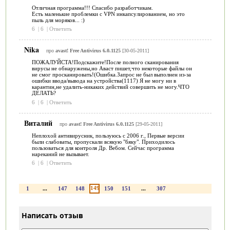
Отличная программа!!! Спасибо разработчикам.
Есть маленькие проблемки с VPN инкапсулированием, но это
пыль для моряков... :)
6
|
6
|
Ответить
Nika
про
avast! Free Antivirus 6.0.1125
[30-05-2011]
ПОЖАЛУЙСТА!Подскажите!После полного сканирования
вирусы не обнаружены,но Аваст пишет,что некоторые файлы он
не смог просканировать!(Ошибка.Запрос не был выполнен из-за
ошибки ввода/вывода на устройства(1117) Я не могу ни в
карантин,не удалить-никаких действий совершить не могу.ЧТО
ДЕЛАТЬ?
6
|
6
|
Ответить
Виталий
про
avast! Free Antivirus 6.0.1125
[29-05-2011]
Неплохой антивирусник, пользуюсь с 2006 г., Первые версии
были слабоваты, пропускали всякую "бяку". Приходилось
пользоваться для контроля Др. Вебом. Сейчас программа
нареканий не вызывает.
6
|
6
|
Ответить
149
1
...
147
148
150
151
...
307
Написать отзыв