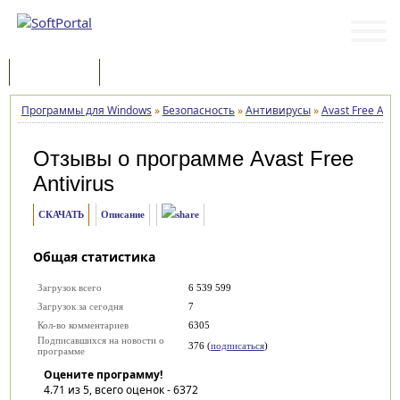
Программы
Статьи
Программы для Windows
»
Безопасность
»
Антивирусы
»
Avast Free Anti
Отзывы о программе
Avast Free
Antivirus
СКАЧАТЬ
Описание
Общая статистика
Загрузок всего
6 539 599
Загрузок за сегодня
7
Кол-во комментариев
6305
Подписавшихся на новости о
376 (
подписаться
)
программе
Оцените программу!
4.71
из 5, всего оценок -
6372