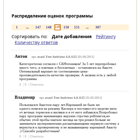
Распределение оценок программы
149
1
...
147
148
150
151
...
307
Сортировать по:
Дате добавления
Рейтингу
Количеству ответов
Антон
про
avast! Free Antivirus 6.0.1125
[01-06-2011]
Категорически согласен с САНтехником! За 5 лет перепробовал
много чего, и платных и бесплатных - остановился на Авасте.
Оптимальный вариант по соотношению цена-
производительность-качество проверки. А заскоки есть у любой
программы.
6
|
6
|
Ответить
Владимир
про
avast! Free Antivirus 6.0.1125
[31-05-2011]
Пользовался Авастом пару лет.Нареканий не было ни
одного.повелся на рекламу Каспера и поставил его-неделю мата
от вечных тормозов и висяков и я от него избавился.Попробовал
пару программ занимающих верхние строчки рейтингов,но
обычно этой пробы хватало месяца на три.решил больше не
заниматься экспериментами расшатывающими нервную систему а
вернуться к проверенному и не вызывающему нареканий Авасту
:) Спасибо разработчикам!
6
|
6
|
Ответить