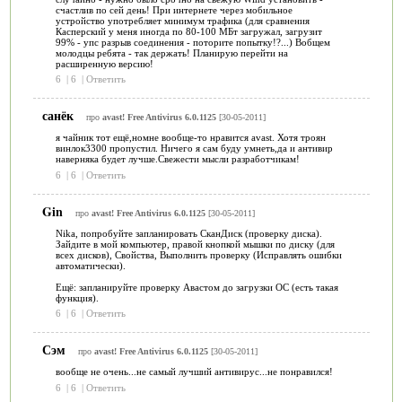
счастлив по сей день! При интернете через мобильное
устройство употребляет минимум трафика (для сравнения
Касперский у меня иногда по 80-100 МБт загружал, загрузит
99% - упс разрыв соединения - поторите попытку!?...) Вобщем
молодцы ребята - так держать! Планирую перейти на
расширенную версию!
6
|
6
|
Ответить
санёк
про
avast! Free Antivirus 6.0.1125
[30-05-2011]
я чайник тот ещё,номне вообще-то нравится avast. Хотя троян
винлок3300 пропустил. Ничего я сам буду умнеть,да и антивир
наверняка будет лучше.Свежести мысли разработчикам!
6
|
6
|
Ответить
Gin
про
avast! Free Antivirus 6.0.1125
[30-05-2011]
Nika, попробуйте запланировать СканДиск (проверку диска).
Зайдите в мой компьютер, правой кнопкой мышки по диску (для
всех дисков), Свойства, Выполнить проверку (Исправлять ошибки
автоматически).
Ещё: запланируйте проверку Авастом до загрузки ОС (есть такая
функция).
6
|
6
|
Ответить
Сэм
про
avast! Free Antivirus 6.0.1125
[30-05-2011]
вообще не очень...не самый лучший антивирус...не понравился!
6
|
6
|
Ответить