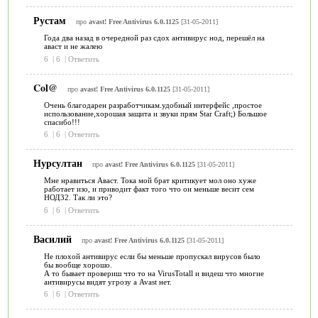
Рустам
про
avast! Free Antivirus 6.0.1125
[31-05-2011]
Года два назад в очередной раз сдох антивирус нод, перешёл на
аваст и не жалею
6
|
6
|
Ответить
Col@
про
avast! Free Antivirus 6.0.1125
[31-05-2011]
Очень благодарен разработчикам.удобный интерфейс ,простое
использование,хорошая защита и звуки прям Star Craft;) Большое
спасибо!!!
6
|
6
|
Ответить
Нурсултан
про
avast! Free Antivirus 6.0.1125
[31-05-2011]
Мне нравиться Аваст. Тока мой брат критикует мол оно хуже
работает изо, и приводит факт того что он меньше весит сем
НОД32. Так ли это?
6
|
6
|
Ответить
Василий
про
avast! Free Antivirus 6.0.1125
[31-05-2011]
Не плохой антивирус если бы меньше пропускал вирусов было
бы вообще хорошо.
А то бывает провериш что то на VirusTotall и видеш что многие
антивирусы видят угрозу а Avast нет.
6
|
6
|
Ответить