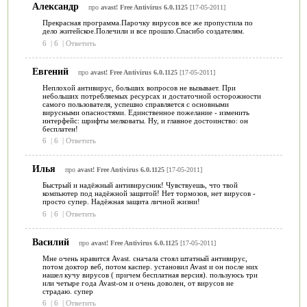
Александр
про
avast! Free Antivirus 6.0.1125
[17-05-2011]
Прекрасная программа.Парочку вирусов все же пропустила по
дело житейское.Полечили и все прошло.Спасибо создателям.
6
|
6
|
Ответить
Евгений
про
avast! Free Antivirus 6.0.1125
[17-05-2011]
Неплохой антивирус, больших вопросов не вызывает. При
небольших потребляемых ресурсах и достаточной осторожности
самого пользователя, успешно справляется с основными
вирусными опасностями. Единственное пожелание - изменить
интерфейс: шрифты мелковаты. Ну, и главное достоинство: он
бесплатен!
6
|
6
|
Ответить
Илья
про
avast! Free Antivirus 6.0.1125
[17-05-2011]
Быстрый и надёжный антивирусник! Чувствуешь, что твой
компьютер под надёжной защитой! Нет тормозов, нет вирусов -
просто супер. Надёжная защита личной жизни!
6
|
6
|
Ответить
Василий
про
avast! Free Antivirus 6.0.1125
[17-05-2011]
Мне очень нравится Avast. сначала стоял штатный антивирус,
потом доктор веб, потом каспер. установил Avast и он после них
нашел кучу вирусов ( причем бесплатная версия). пользуюсь три
или четыре года Avast-ом и очень доволен, от вирусов не
страдаю. супер
6
|
6
|
Ответить