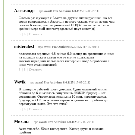
Александр
про
avast! Free Antivirus 6.0.1125
[17-05-2011]
Сколько раз я уходил с Аваста на другие антивирусники...но всё
время возвращаюсь к Авасту...я не могу сказать что он лучше чем
скажем 6 каспер или лицензионный НОД32, но он легче...я по
крайней мере мой многострадальный ноут живёт )))
6
|
6
|
Ответить
misteralexl
про
avast! Free Antivirus 6.0.1125
[17-05-2011]
пользовался версиями 4.8 сейчас 6.0 каспер по сравнению с ними
на порядок ниже и хвалят его те кто не пользовался
авастом.перед ним пользовался каспером и нод32-проблемы с
ними уже стали классикой
6
|
6
|
Ответить
Wovik
про
avast! Free Antivirus 6.0.1125
[17-05-2011]
В принципе работой проги доволен. Один маленький минус,
обновил до 6 и началось: запускаешь ЛЮБОЙ браузер - нет
соединения. Отключаешь экраны на 10 мин. перезапускаешь
браузер, всё ОК, включаешь экраны и дальше нет проблем до
перезагузки компа. Это что глюк?
6
|
6
|
Ответить
Михаил
про
avast! Free Antivirus 6.0.1125
[17-05-2011]
Avast так себе. Юзаю касперского. Каспер+руки и никаких
проблем