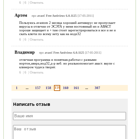
6
|
6
|
Ответить
Артем
про
avast! Free Antivirus 6.0.1125
[17-05-2011]
Пользуюсь avastom 2 месяца хороший антивирус не пропускает
вирусы в отличии от ЭСЭТА у меня постоянный ип и АВАСТ
хороше защищает и + там стоит зарегистрироваться и все и не и
скать ключи по всему нету как на ноде32
6
|
6
|
Ответить
Владимир
про
avast! Free Antivirus 6.0.1125
[17-05-2011]
отличная программа и понятная.работал с разными
нортон,авира,нод32,д-р веб. но реальнопомогает аваст. вкупе с
клинером чудеса творят.
6
|
6
|
Ответить
159
1
...
157
158
160
161
...
307
Написать отзыв