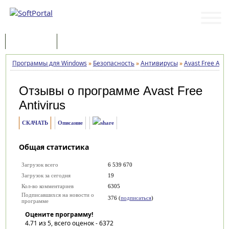
Программы
Статьи
Программы для Windows
»
Безопасность
»
Антивирусы
»
Avast Free Anti
Отзывы о программе
Avast Free
Antivirus
СКАЧАТЬ
Описание
Общая статистика
Загрузок всего
6 539 670
Загрузок за сегодня
19
Кол-во комментариев
6305
Подписавшихся на новости о
376 (
подписаться
)
программе
Оцените программу!
4.71
из 5, всего оценок -
6372