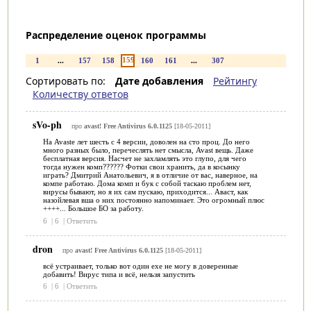
Распределение оценок программы
159
1
...
157
158
160
161
...
307
Сортировать по:
Дате добавления
Рейтингу
Количеству ответов
sVo-ph
про
avast! Free Antivirus 6.0.1125
[18-05-2011]
На Avaste лет шесть с 4 версии, доволен на сто проц. До него
много разных было, перечеслять нет смысла, Avast вещь. Даже
бесплатная версия. Насчет не захламлять это глупо, для чего
тогда нужен комп?????? Фотки свои хранить, да в косынку
играть? Дмитрий Анатольевич, я в отличие от вас, наверное, на
компе работаю. Дома комп и бук с собой таскаю проблем нет,
вирусы бывают, но я их сам пускаю, приходится... Аваст, как
назойлевая вша о них постоянно напоминает. Это огромный плюс
++++... Большое БО за работу.
6
|
6
|
Ответить
dron
про
avast! Free Antivirus 6.0.1125
[18-05-2011]
всё устраивает, только вот один ехе не могу в доверенные
добавить! Вирус типа и всё, нельзя запустить
6
|
6
|
Ответить