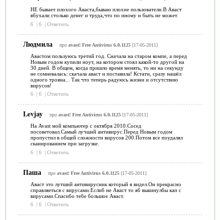
НЕ бывает плохого Аваста,бываю плохие пользователи.В Аваст
вбухали столько денег и труда,что по иному и быть не может.
6
|
6
|
Ответить
Людмила
про
avast! Free Antivirus 6.0.1125
[17-05-2011]
Авастом пользуюсь третий год. Сначала на старом компе, а перед
Новым годом купили ноут, на котором стоял какой-то другой на
30 дней. В общем, когда пришло время менять, то ни на секунду
не сомневалась: скачала аваст и поставила! Кстати, сразу нашёл
одного трояна... Так что теперь радуюсь жизни и отсутствию
вирусов!
6
|
6
|
Ответить
Levjay
про
avast! Free Antivirus 6.0.1125
[17-05-2011]
На Avast мой компьютер с октября 2010.Сосед
посоветовал.Самый лучший антивирус.Перед Новым годом
пропустил в общей сложности вирусов 200.Потом все поудалял
сканированием при загрузке.
6
|
6
|
Ответить
Паша
про
avast! Free Antivirus 6.0.1125
[17-05-2011]
Аваст это лутший антивирусник который я видел.Он прекрасно
справляеться с вирусами.Еслиб не Аваст то яб выкинулбы кап с
вирусами.Спасибо тебе большое Аваст.
6
|
6
|
Ответить