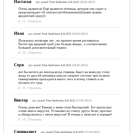
Настасья
про
avast! Free Antivirus 6.0.1125
[18-05-2011]
Очень нравится) Ещё нравится тётенька, которая там сидит и
предупреждает об опасности/обновлении))))ловит всяких
вредителей сразу))
6
|
6
|
Ответить
Иван
про
avast! Free Antivirus 6.0.1125
[18-05-2011]
Пользуюсь несколько лет , но пришло время раставаться.
Растет как ядерный гриб уже больше винды , а соответсвенно
большой дополнительный тормоз.
6
|
6
|
Ответить
Серж
про
avast! Free Antivirus 6.0.1125
[18-05-2011]
всё бы ничего,но иногда,когда ставишь Аваст на комп,где стоял
когда то другой антивирусник,он сжирает систему при полном
сканировании.приходится много чего в игнор ставить.и не
пускать его туда.
6
|
6
|
Ответить
Виктор
про
avast! Free Antivirus 6.0.1125
[17-05-2011]
Очень доволен! Раньше у меня стоял Касперский. Тот пропускал
очень много вирусов. Установил по совету друга Avast, прогнал
и обнаружилось с пяток вирусов! И теперь у меня всё в порядке!
6
|
6
|
Ответить
Специалист
про
avast! Free Antivirus 6.0.1125
[17-05-2011]