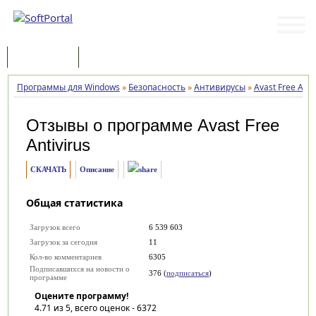
Программы
Статьи
Программы для Windows
»
Безопасность
»
Антивирусы
»
Avast Free Anti
Отзывы о программе
Avast Free
Antivirus
СКАЧАТЬ
Описание
Общая статистика
Загрузок всего
6 539 603
Загрузок за сегодня
11
Кол-во комментариев
6305
Подписавшихся на новости о
376 (
подписаться
)
программе
Оцените программу!
4.71
из 5, всего оценок -
6372