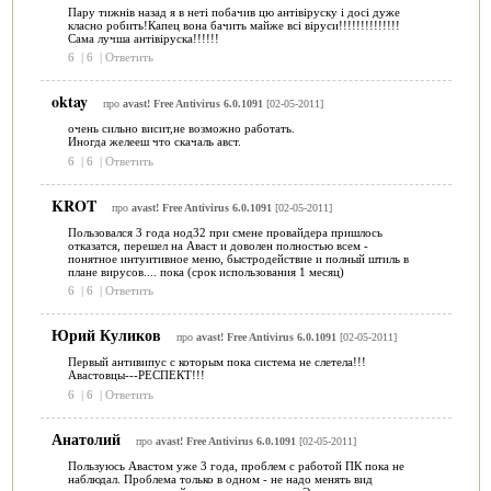
Пару тижнів назад я в неті побачив цю антівіруску і досі дуже
класно робить!Капец вона бачить майже всі віруси!!!!!!!!!!!!!!
Сама лучша антівіруска!!!!!!
6
|
6
|
Ответить
oktay
про
avast! Free Antivirus 6.0.1091
[02-05-2011]
очень сильно висит,не возможно работать.
Иногда желееш что скачаль авст.
6
|
6
|
Ответить
KROT
про
avast! Free Antivirus 6.0.1091
[02-05-2011]
Пользовался 3 года нод32 при смене провайдера пришлось
отказатся, перешел на Аваст и доволен полностью всем -
понятное интуитивное меню, быстродействие и полный штиль в
плане вирусов.... пока (срок использования 1 месяц)
6
|
6
|
Ответить
Юрий Куликов
про
avast! Free Antivirus 6.0.1091
[02-05-2011]
Первый антивипус с которым пока система не слетела!!!
Авастовцы---РЕСПЕКТ!!!
6
|
6
|
Ответить
Анатолий
про
avast! Free Antivirus 6.0.1091
[02-05-2011]
Пользуюсь Авастом уже 3 года, проблем с работой ПК пока не
наблюдал. Проблема только в одном - не надо менять вид