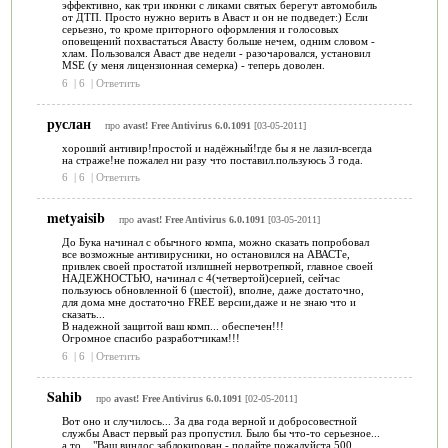
эффективно, как три иконки с ликами святых берегут автомобиль
от ДТП. Просто нужно верить в Аваст и он не подведет:) Если
серьезно, то кроме приторного оформления и голосовых
оповещений похвастаться Авасту больше нечем, одним словом -
хлам. Пользовался Аваст две недели - разочаровался, установил
MSE (у меня лицензионная семерка) - теперь доволен.
6
|
6
|
Ответить
руслан
про
avast! Free Antivirus 6.0.1091
[03-05-2011]
хороший антивир!простой и надёжный!где бы я не лазил-всегда
на страже!не пожалел ни разу что поставил.пользуюсь 3 года.
6
|
6
|
Ответить
metyaisib
про
avast! Free Antivirus 6.0.1091
[03-05-2011]
До Бука начинал с обычного компа, можно сказать попробовал
все возможные антивирусники, но остановился на АВАСТе,
привлек своей простатой излишней нервотрепкой, главное своей
НАДЕЖНОСТЬЮ, начинал с 4(четвертой)серией, сейчас
пользуюсь обновленной 6 (шестой), вполне, даже достаточно,
для дома мне достаточно FREE версии,даже и не знаю что и
сказать...
В надежной защитой ваш комп... обеспечен!!!
Огромное спасибо разработчикам!!!
6
|
6
|
Ответить
Sahib
про
avast! Free Antivirus 6.0.1091
[02-05-2011]
Вот оно и случилось... За два года верной и добросовестной
службы Аваст первый раз пропустил. Было бы что-то серьезное...
а то... "Ваш виндос заблокирован - подайте пожалуйста 500