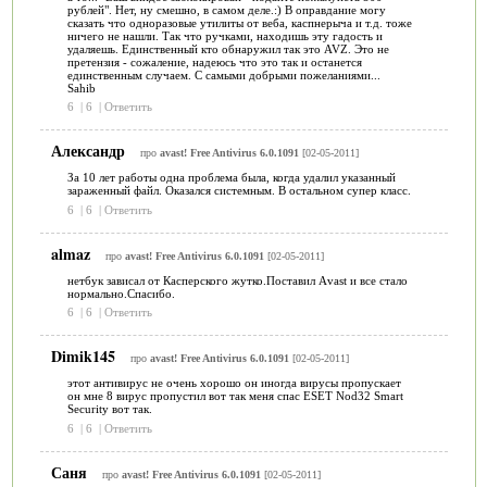
рублей". Нет, ну смешно, в самом деле.:) В оправдание могу
сказать что одноразовые утилиты от веба, каспнерыча и т.д. тоже
ничего не нашли. Так что ручками, находишь эту гадость и
удаляешь. Единственный кто обнаружил так это AVZ. Это не
претензия - сожаление, надеюсь что это так и останется
единственным случаем. С самыми добрыми пожеланиями...
Sahib
6
|
6
|
Ответить
Александр
про
avast! Free Antivirus 6.0.1091
[02-05-2011]
За 10 лет работы одна проблема была, когда удалил указанный
зараженный файл. Оказался системным. В остальном супер класс.
6
|
6
|
Ответить
almaz
про
avast! Free Antivirus 6.0.1091
[02-05-2011]
нетбук зависал от Касперского жутко.Поставил Аvast и все стало
нормально.Спасибо.
6
|
6
|
Ответить
Dimik145
про
avast! Free Antivirus 6.0.1091
[02-05-2011]
этот антивирус не очень хорошо он иногда вирусы пропускает
он мне 8 вирус пропустил вот так меня спас ESET Nod32 Smart
Security вот так.
6
|
6
|
Ответить
Саня
про
avast! Free Antivirus 6.0.1091
[02-05-2011]