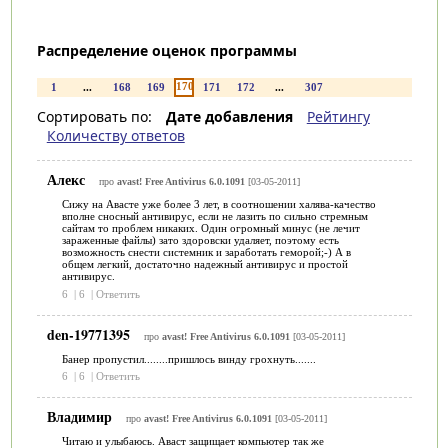
Распределение оценок программы
170
1
...
168
169
171
172
...
307
Сортировать по:
Дате добавления
Рейтингу
Количеству ответов
Алекс
про
avast! Free Antivirus 6.0.1091
[03-05-2011]
Сижу на Авасте уже более 3 лет, в соотношении халява-качество
вполне сносный антивирус, если не лазить по сильно стремным
сайтам то проблем никаких. Один огромный минус (не лечит
зараженные файлы) зато здоровски удаляет, поэтому есть
возможность снести системник и заработать геморой;-) А в
общем легкий, достаточно надежный антивирус и простой
антивирус.
6
|
6
|
Ответить
den-19771395
про
avast! Free Antivirus 6.0.1091
[03-05-2011]
Банер пропустил........пришлось винду грохнуть.......
6
|
6
|
Ответить
Владимир
про
avast! Free Antivirus 6.0.1091
[03-05-2011]
Читаю и улыбаюсь. Аваст защищает компьютер так же