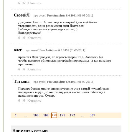
6
|
6
|
Ответить
СеогейЛ
про
avast! Free Antivirus 6.0.1091
[01-05-2011]
Для дома Аваст... более года все норма! (для ещё более
уверенности, один раз в месяц скан Доктором
Вебем,пропущенная угроза одна за год..)
Благодарствую!
6
|
6
|
Ответить
олег
про
avast! Free Antivirus 6.0.1091
[01-05-2011]
нравится Ваш продукт, пользуюсь второй год. Хотелось бы
чтобы немного обновился интерфейс программы , а так пока нет
претензий.
6
|
6
|
Ответить
Татьяна
про
avast! Free Antivirus 6.0.1091
[01-05-2011]
Перепробовала много антивирусов,но этот самый лучший,если
попадается вирус ,то он блокирует и высвечивает табличку с
названием вируса. Супер.
6
|
6
|
Ответить
170
1
...
168
169
171
172
...
307
Написать отзыв