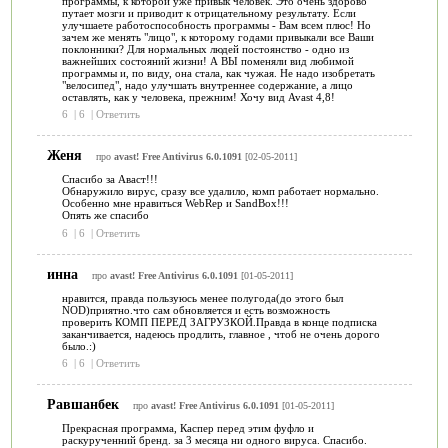
программы, к которой уже привык человек. Это очень здорово
путает мозги и приводит к отрицательному результату. Если
улучшаете работоспособность программы - Вам всем плюс! Но
зачем же менять "лицо", к которому годами привыкали все Ваши
поклонники? Для нормальных людей постоянство - одно из
важнейших состояний жизни! А ВЫ поменяли вид любимой
программы и, по виду, она стала, как чужая. Не надо изобретать
"велосипед", надо улучшать внутреннее содержание, а лицо
оставлять, как у человека, прежним! Хочу вид Avast 4,8!
6
|
6
|
Ответить
Женя
про
avast! Free Antivirus 6.0.1091
[02-05-2011]
Спасибо за Аваст!!!
Обнаружило вирус, сразу все удалило, комп работает нормально.
Особенно мне нравиться WebRep и SandBox!!!
Опять же спасибо
6
|
6
|
Ответить
инна
про
avast! Free Antivirus 6.0.1091
[01-05-2011]
нравится, правда пользуюсь менее полугода(до этого был
NOD)приятно.что сам обновляется и есть возможность
проверить КОМП ПЕРЕД ЗАГРУЗКОЙ.Правда в конце подписка
заканчивается, надеюсь продлить, главное , чтоб не очень дорого
было.:)
6
|
6
|
Ответить
Равшанбек
про
avast! Free Antivirus 6.0.1091
[01-05-2011]
Прекрасная программа, Каспер перед этим фуфло и
раскурученний бренд. за 3 месяца ни одного вируса. Спасибо.