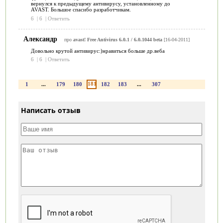
вернулся к предыдущему антивирусу, установленному до
AVAST. Большое спасибо разработчикам.
6
|
6
|
Ответить
Александр
про
avast! Free Antivirus 6.0.1 / 6.0.1044 beta
[16-04-2011]
Довольно крутой антивирус:)нравиться больше др.веба
6
|
6
|
Ответить
181
1
...
179
180
182
183
...
307
Написать отзыв