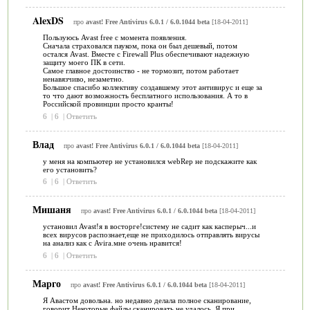
AlexDS
про
avast! Free Antivirus 6.0.1 / 6.0.1044 beta
[18-04-2011]
Пользуюсь Avast free с момента появления.
Сначала страховался пауком, пока он был дешевый, потом
остался Avast. Вместе с Firewall Plus обеспечивают надежную
защиту моего ПК в сети.
Самое главное достоинство - не тормозит, потом работает
ненавязчиво, незаметно.
Большое спасибо коллективу создавшему этот антивирус и еще за
то что дают возможность бесплатного использования. А то в
Российской провинции просто кранты!
6
|
6
|
Ответить
Влад
про
avast! Free Antivirus 6.0.1 / 6.0.1044 beta
[18-04-2011]
у меня на компьютер не установился webRep не подскажите как
его установить?
6
|
6
|
Ответить
Мишаня
про
avast! Free Antivirus 6.0.1 / 6.0.1044 beta
[18-04-2011]
установил Avast!я в восторге!систему не садит как касперыч...и
всех вирусов распознает,еще не приходилось отправлять вирусы
на анализ как с Avira.мне очень нравится!
6
|
6
|
Ответить
Марго
про
avast! Free Antivirus 6.0.1 / 6.0.1044 beta
[18-04-2011]
Я Авастом довольна. но недавно делала полное сканирование,
говорит Некоторые файлы сканировать не удалось. Я при