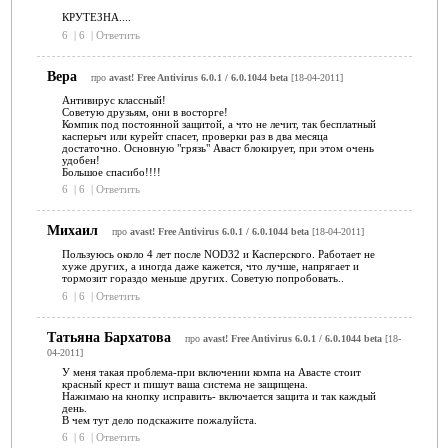
КРУТЕЗНА....
6
|
6
|
Ответить
Вера
про
avast! Free Antivirus 6.0.1 / 6.0.1044 beta
[18-04-2011]
Антивирус классный!
Советую друзьям, они в восторге!
Компик под постоянной защитой, а что не лечит, так бесплатный
касперыч или курейт спасет, проверки раз в два месяца
достаточно. Основную "грязь" Аваст блокирует, при этом очень
удобен!
Большое спасибо!!!!
6
|
6
|
Ответить
Михаил
про
avast! Free Antivirus 6.0.1 / 6.0.1044 beta
[18-04-2011]
Пользуюсь около 4 лет после NOD32 и Касперского. Работает не
хуже других, а иногда даже кажется, что лучше, напрягает и
тормозит гораздо меньше других. Советую попробовать..
6
|
6
|
Ответить
Татьяна Бархатова
про
avast! Free Antivirus 6.0.1 / 6.0.1044 beta
[18-
04-2011]
У меня такая проблема-при включении компа на Авасте стоит
красный крест и пишут ваша система не защищена.
Нажимаю на кнопку исправить- включается защита и так каждый
день.
В чем тут дело подскажите пожалуйста.
6
|
6
|
Ответить