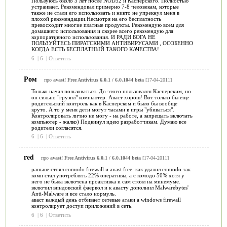
Пользуюсь около 3 лет после NOD32 и Касперского. Полностью
устраивает. Рекомендовал примерно 7-8 человекам, которые
также ие стали его использовать и никто не упрекнул меня в
плохой рекомендации.Несмотря на его бесплатность
превосходит многие платные продукты. Рекомендую всем для
домашнего использования и скорее всего рекомендую для
корпоративного использования. И РАДИ БОГА НЕ
ПОЛЬЗУЙТЕСЬ ПИРАТСКИМИ АНТИВИРУСАМИ , ОСОБЕННО
КОГДА ЕСТЬ БЕСПЛАТНЫЙ ТАКОГО КАЧЕСТВА!
6
|
6
|
Ответить
Ром
про
avast! Free Antivirus 6.0.1 / 6.0.1044 beta
[17-04-2011]
Только начал пользоваться. До этого пользовался Касперским, но
он сильно "грузил" компьютер. Аваст хорош! Вот только бы еще
родительский контроль как в Касперском и было бы вообще
круто. А то у меня дети могут часами в игры "убиваться".
Контролировать лично не могу - на работе, а запрещать включать
компьютер - жалко) Подкинул идею разработчикам. Думаю все
родители согласятся.
6
|
6
|
Ответить
red
про
avast! Free Antivirus 6.0.1 / 6.0.1044 beta
[17-04-2011]
раньше стоял comodo firewall и avast free. как удалил comodo так
комп стал употреблять 22% оперативы, а с комодо 50% хотя у
него не была включена проактивка и сам стоял на минемуме.
включил виндовский фаервол и к авасту дополнил Malwarebytes'
Anti-Malware и все стало нормуль.
аваст каждый день отбивает сетевые атаки а windows firewall
контролирует доступ приложений в сеть.
6
|
6
|
Ответить