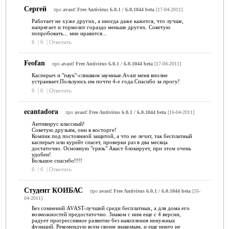
Сергей
про
avast! Free Antivirus 6.0.1 / 6.0.1044 beta
[17-04-2011]
Работает не хуже других, а иногда даже кажется, что лучше,
напрягает и тормозит гораздо меньше других. Советую
попробовать... мне нравится...
6
|
6
|
Ответить
Feofan
про
avast! Free Antivirus 6.0.1 / 6.0.1044 beta
[17-04-2011]
Касперыч и "паук"-слишком заумные.Аvast меня вполне
устраивает.Пользуюсь им почти 4-е года.Спасибо за прогу!
6
|
6
|
Ответить
ecantadora
про
avast! Free Antivirus 6.0.1 / 6.0.1044 beta
[16-04-2011]
Антивирус классный!
Советую друзьям, они в восторге!
Компик под постоянной защитой, а что не лечит, так бесплатный
касперыч или курейт спасет, проверки раз в два месяца
достаточно. Основную "грязь" Аваст блокирует, при этом очень
удобен!
Большое спасибо!!!!
6
|
6
|
Ответить
Студент КОИБАС
про
avast! Free Antivirus 6.0.1 / 6.0.1044 beta
[16-
04-2011]
Без сомнений AVAST-лучший среди бесплатных, а для дома его
возможностей предостаточно. Знаком с ним еще с 4 версии,
радует прогрессивное развитие без накопления ненужных
функций. Рекомендую всем своим знакомым, и еще никто не