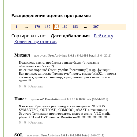
Распределение оценок программы
181
1
...
179
180
182
183
...
307
Сортировать по:
Дате добавления
Рейтингу
Количеству ответов
Михаил
про
avast! Free Antivirus 6.0.1 / 6.0.1086 beta
[18-04-2011]
Пользуюсь давно, проблемы раньше были, (опоздание
обновления по "нечто")
но сейчас хорошо! Очень удобна "песочница", и др. функции.
Как пример: запускаю "крякнутую" прогу, в кэше Win32... , прога
ставиться, грязь в хранилище, я рад, новая прога пашет, и все
чисто!!!
6
|
6
|
Ответить
Павел
про
avast! Free Antivirus 6.0.1 / 6.0.1086 beta
[18-04-2011]
Я ко всем обращаюсь рекомендую - антивирусы: NORTON
SYMANTEC , OUTPOST , COMODO , AVAST. антишпионы:
Spyware Terminator. проигрователь видео и аудио: VLC media
player. CD and DVD записи: BurnAware!!!!!!!!!!!!!!!!!!!!!!!!!
6
|
6
|
Ответить
SOL
про
avast! Free Antivirus 6.0.1 / 6.0.1086 beta
[18-04-2011]