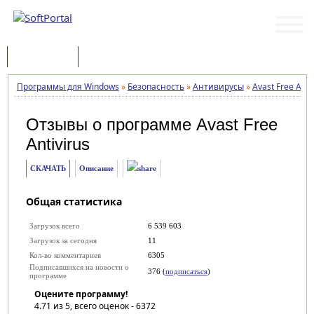
Программы
Статьи
Программы для Windows
»
Безопасность
»
Антивирусы
»
Avast Free Anti
Отзывы о программе
Avast Free
Antivirus
СКАЧАТЬ
Описание
Общая статистика
Загрузок всего
6 539 603
Загрузок за сегодня
11
Кол-во комментариев
6305
Подписавшихся на новости о
376 (
подписаться
)
программе
Оцените программу!
4.71
из 5, всего оценок -
6372