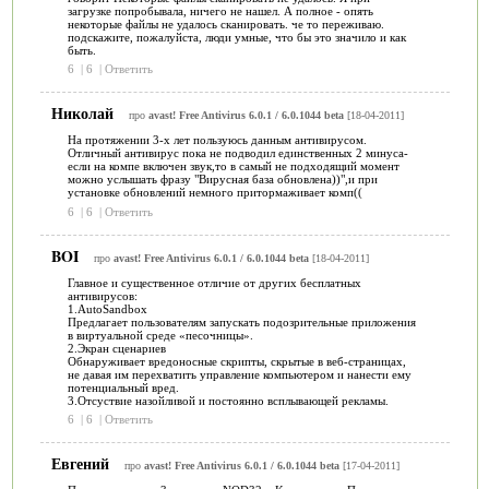
загрузке попробывала, ничего не нашел. А полное - опять
некоторые файлы не удалось сканировать. че то переживаю.
подскажите, пожалуйста, люди умные, что бы это значило и как
быть.
6
|
6
|
Ответить
Николай
про
avast! Free Antivirus 6.0.1 / 6.0.1044 beta
[18-04-2011]
На протяжении 3-х лет пользуюсь данным антивирусом.
Отличный антивирус пока не подводил единственных 2 минуса-
если на компе включен звук,то в самый не подходящий момент
можно услышать фразу "Вирусная база обновлена))",и при
установке обновлений немного притормаживает комп((
6
|
6
|
Ответить
BOI
про
avast! Free Antivirus 6.0.1 / 6.0.1044 beta
[18-04-2011]
Главное и существенное отличие от других бесплатных
антивирусов:
1.AutoSandbox
Предлагает пользователям запускать подозрительные приложения
в виртуальной среде «песочницы».
2.Экран сценариев
Обнаруживает вредоносные скрипты, скрытые в веб-страницах,
не давая им перехватить управление компьютером и нанести ему
потенциальный вред.
3.Отсуствие назойливой и постоянно всплывающей рекламы.
6
|
6
|
Ответить
Евгений
про
avast! Free Antivirus 6.0.1 / 6.0.1044 beta
[17-04-2011]