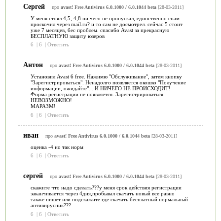
Сергей
про
avast! Free Antivirus 6.0.1000 / 6.0.1044 beta
[28-03-2011]
У меня стоял 4,5, 4,8 ни чего не пропускал, единственно спам
проскочил через mail.ru? и то сам не досмотрел. сейчас 5 стоит
уже 7 месяцев, бес проблем. спасибо Avast за прекрасную
БЕСПЛАТНУЮ защиту юзеров
6
|
6
|
Ответить
Антон
про
avast! Free Antivirus 6.0.1000 / 6.0.1044 beta
[28-03-2011]
Установил Avast 6 free. Нажимю "Обслуживание", затем кнопку
"Зарегистрироваться". Ненадолго появляется окошко "Получение
информации, ожидайте"... И НИЧЕГО НЕ ПРОИСХОДИТ!
Форма регистрации не появляется. Зарегистрироваться
НЕВОЗМОЖНО!
МАРАЗМ!
6
|
6
|
Ответить
иван
про
avast! Free Antivirus 6.0.1000 / 6.0.1044 beta
[28-03-2011]
оценка -4 но так норм
6
|
6
|
Ответить
сергей
про
avast! Free Antivirus 6.0.1000 / 6.0.1044 beta
[28-03-2011]
скажите что надо сделать???у меня срок действия регистрации
заканчивается через 4дня,пробывал скачать новый все равно
также пишет или подскажите где скачать бесплатный нормальный
антивирусник???
6
|
6
|
Ответить