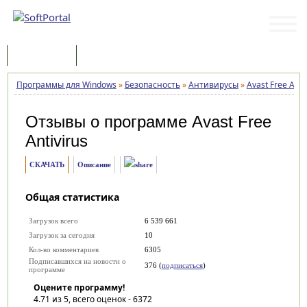
Программы
Статьи
Программы для Windows
»
Безопасность
»
Антивирусы
»
Avast Free Anti
Отзывы о программе
Avast Free
Antivirus
СКАЧАТЬ
Описание
Общая статистика
Загрузок всего
6 539 661
Загрузок за сегодня
10
Кол-во комментариев
6305
Подписавшихся на новости о
376 (
подписаться
)
программе
Оцените программу!
4.71
из 5, всего оценок -
6372