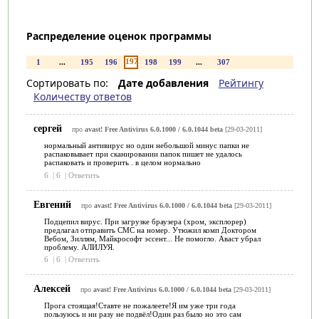
Распределение оценок программы
197
1
...
195
196
198
199
...
307
Сортировать по:
Дате добавления
Рейтингу
Количеству ответов
сергей
про
avast! Free Antivirus 6.0.1000 / 6.0.1044 beta
[29-03-2011]
нормальный антивирус но один небольшой минус папки не
распаковывает при сканировании папок пишет не удалось
распаковать и проверить . в целом нормально
6
|
6
|
Ответить
Евгений
про
avast! Free Antivirus 6.0.1000 / 6.0.1044 beta
[29-03-2011]
Подцепил вирус. При загрузке браузера (хром, эксплорер)
предлагал отправить СМС на номер. Утюжил комп Доктором
Вебом, Зиллям, Майкрософт эссент... Не помогло. Аваст убрал
проблему. АЛИЛУЯ.
6
|
6
|
Ответить
Алексей
про
avast! Free Antivirus 6.0.1000 / 6.0.1044 beta
[29-03-2011]
Прога стоящая!Ставте не пожалеете!Я им уже три года
пользуюсь и ни разу не подвёл!Один раз было но это сам