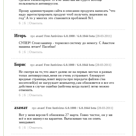
пользоваться антивирусом.
Прошу администрацию сайта в описании продукта написать "что
надо зарегистрировать продукт чтоб получить лицензию на
год".А то у многих это становится проблемой №1.
6
|
6
|
Ответить
Игорь
про
avast! Free Antivirus 6.0.1000 / 6.0.1044 beta
[28-03-2011]
СУПЕР! Стоял кашпер - тормозил систему до немогу. С Авастом
машина летает! Пасибки!
6
|
6
|
Ответить
Борис
про
avast! Free Antivirus 6.0.1000 / 6.0.1044 beta
[28-03-2011]
Не смотря на то,что аваст далеко не на первых местах в разных
топах антивирусных,меня он очень устраивает. блокирует
вредные страницы,ловит вирусы при передачи файлов с/на
носителей(и) не нагружает компьютер,сам обновляется и все его
действия в случае ошибки (кейгены когда палит) легко можно
отменить.
6
|
6
|
Ответить
азамат
про
avast! Free Antivirus 6.0.1000 / 6.0.1044 beta
[28-03-2011]
Вот у меня версия 6 обновлена 27 марта. Говно чистое, он у мя
всё и вся закинул на карантин. Вытаскиваю так он опять
закидывает.
6
|
6
|
Ответить