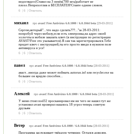
недоглядел:(Ставил на 3 пенёк(700 мгц)работает не
плохо.Неприхотлив и БЕСПЛАТЕН!Ставте одним словом.
6
|
6
|
Ответить
михаил
про
avast! Free Antivirus 6.0.1000 / 6.0.1044 beta
[29-03-2011]
Сергею,который"...что надо сделать???..."за 28-03-2011:
попробуй через мобилу,если есть электронка,на адрес своей
эл.почты в мобиле заказать ключ (в инструкции по регистрации
AVAST!Free это указывается).Я сам так зарегистрировался.Тебе
придет ключ с инструкцией,ты его просто введи в нужном поле
антивируса и усе!
6
|
6
|
Ответить
павел
про
avast! Free Antivirus 6.0.1000 / 6.0.1044 beta
[28-03-2011]
аваст...иногда даже может поймать autorun.inf или recycler.exe на
большее он врядли способен...
6
|
6
|
Ответить
Алексей
про
avast! Free Antivirus 6.0.1000 / 6.0.1044 beta
[28-03-2011]
У меня стоял nod32 просканировал им ни чего не нашел тут же
установил avast проверил нашлось 18 угроз теперь советую
друзьям
6
|
6
|
Ответить
Ветер
про
avast! Free Antivirus 6.0.1000 / 6.0.1044 beta
[28-03-2011]
Программа заслуживает твёрдую четверку. Остался доволен.