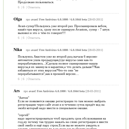
Продолжаю пользоваться.
6
|
6
|
Ответить
Olga
про
avast! Free Antivirus 6.0.1000 / 6.0.1044 beta
[28-03-2011]
Avast-супер!Пользуюсь уже второй раз. Просканировала вебом,
нашёл три вируса, сразу после сканирую Аvastom, супер - 7 штук
выловил и это о чём-то говорит!!!
6
|
6
|
Ответить
Nika
про
avast! Free Antivirus 6.0.1000 / 6.0.1044 beta
[28-03-2011]
Пользуюсь Авастом уже во второй раз,скачала 6 версию-
автоматом ушла предыдущая,(где вирусы сами как-то
перерабатывались...)Сделала полное сканирование-нашла
вирусы,я их закинула в карантин,а что делать дальше??Как
избавиться от этих вирусов?Что-то они "не
перерабатываются",как в прежней версии....
6
|
6
|
Ответить
Ars
про
avast! Free Antivirus 6.0.1000 / 6.0.1044 beta
[28-03-2011]
"Антон"
Если не появляется окошко регистрации то там можно выбрать
регистрацию через сайт avast и в течении суток придёт код на
эмэйл который надо ввести в специальном окошке.
"сергей"
надо зарегистрироваться чтоб продлить срок обслуживания на
год,ну почему так трудно нажать на слово регистрация и ввести
свой эмейл и ещё пару строк.Если вы не можете увидеть и
сделать элементарное то я не знаю как вы будете вообще