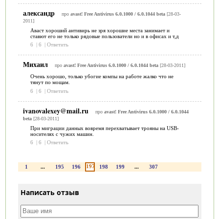
александр
про
avast! Free Antivirus 6.0.1000 / 6.0.1044 beta
[28-03-
2011]
Аваст хороший антивирь не зря хорошие места занимает и
ставют его не только рядовые пользователи но и в офисах и т,д
6
|
6
|
Ответить
Михаил
про
avast! Free Antivirus 6.0.1000 / 6.0.1044 beta
[28-03-2011]
Очень хорошо, только убогие компы на работе жалко что не
тянут по мощам.
6
|
6
|
Ответить
ivanovalexey@mail.ru
про
avast! Free Antivirus 6.0.1000 / 6.0.1044
beta
[28-03-2011]
При миграции данных вовремя перехватывает трояны на USB-
носителях с чужих машин.
6
|
6
|
Ответить
197
1
...
195
196
198
199
...
307
Написать отзыв